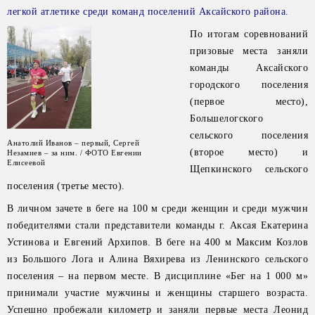
легкой атлетике среди команд поселений Аксайского района.
По итогам соревнований
призовые места заняли
команды Аксайского
городского поселения
(первое место),
Большелогского
сельского поселения
Анатолий Иванов – первый, Сергей
(второе место) и
Незамиев – за ним. / ФОТО Евгении
Елисеевой
Щепкинского сельского
поселения (третье место).
В личном зачете в беге на 100 м среди женщин и среди мужчин
победителями стали представители команды г. Аксая Екатерина
Устинова и Евгений Архипов. В беге на 400 м Максим Козлов
из Большого Лога и Алина Вяхирева из Ленинского сельского
поселения – на первом месте. В дисциплине «Бег на 1 000 м»
принимали участие мужчины и женщины старшего возраста.
Успешно пробежали километр и заняли первые места Леонид