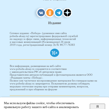
Издание
Сетевое издание «Победа» (доменное имя сайта
pobeda-aksay.ru) зарегистрировано федеральной службой
по надзору в сфере связи, информационных технологий
и массовых коммуникаций (Роскомнадзор) 26 июля
2019 года, регистрационный номер Эл № ФС77-76383
16+
Вся информация, размещенная на веб-сайте
www.pobeda-aksay.ru охраняется в соответствии
с законодательством РФ об авторском праве.
Представителем авторов публикаций и фотоматериалов является ООО
«Редакция газеты «Победа».
Полное или частичное воспроизведение материалов без гиперрассылки на
www.pobeda-aksay.ru запрещается. Пользователи должны соблюдать
морально-этические нормы при отправке комментариев, вопросов,
предложений и при общении на форуме
ПОБЕДА © 2010-2026
Мы используем файлы cookie, чтобы обеспечивать
Я
правильную работу нашего веб-сайта и анализировать