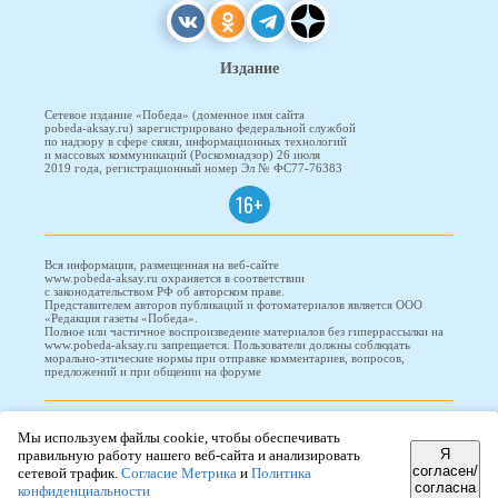
Издание
Сетевое издание «Победа» (доменное имя сайта
pobeda-aksay.ru) зарегистрировано федеральной службой
по надзору в сфере связи, информационных технологий
и массовых коммуникаций (Роскомнадзор) 26 июля
2019 года, регистрационный номер Эл № ФС77-76383
16+
Вся информация, размещенная на веб-сайте
www.pobeda-aksay.ru охраняется в соответствии
с законодательством РФ об авторском праве.
Представителем авторов публикаций и фотоматериалов является ООО
«Редакция газеты «Победа».
Полное или частичное воспроизведение материалов без гиперрассылки на
www.pobeda-aksay.ru запрещается. Пользователи должны соблюдать
морально-этические нормы при отправке комментариев, вопросов,
предложений и при общении на форуме
ПОБЕДА © 2010-2026
Мы используем файлы cookie, чтобы обеспечивать
Я
правильную работу нашего веб-сайта и анализировать
согласен/
сетевой трафик.
Согласие Метрика
и
Политика
согласна
Редизайн и доработка сайта -
ООО "Проводник"
конфиденциальности