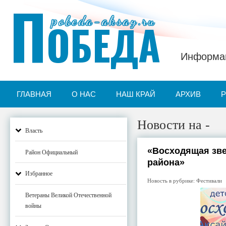
П
pobeda-aksay.ru
ОБЕДА
Информац
ГЛАВНАЯ
О НАС
НАШ КРАЙ
АРХИВ
Новости на -
Власть
«Восходящая зве
Район Официальный
района»
Избранное
Новость в рубрике:
Фестивали
Ветераны Великой Отечественной
войны