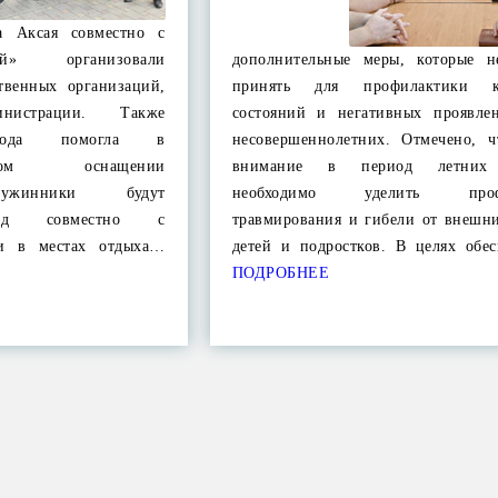
а Аксая совместно с
й» организовали
дополнительные меры, которые н
твенных организаций,
принять для профилактики к
истрации. Также
состояний и негативных проявле
орода помогла в
несовершеннолетних. Отмечено, ч
ическом оснащении
внимание в период летних 
ружинники будут
необходимо уделить профи
ород совместно с
травмирования и гибели от внешн
ии в местах отдыха…
детей и подростков. В целях обе
ПОДРОБНЕЕ