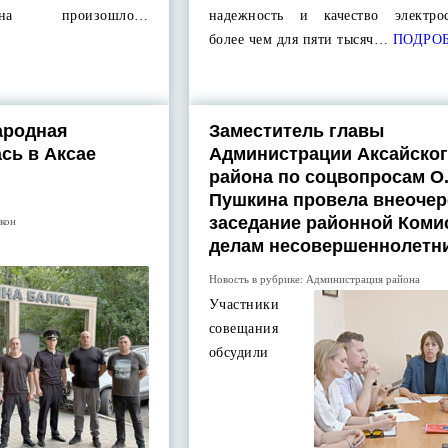
она произошло…
надежность и качество электро
более чем для пяти тысяч…
ПОДРО
ародная
Заместитель главы
сь в Аксае
Администрации Аксайско
района по соцвопросам О.
Пушкина провела внеочер
заседание районной Коми
акон
делам несовершеннолетн
Новость в рубрике:
Администрация района
Участники
совещания
обсудили