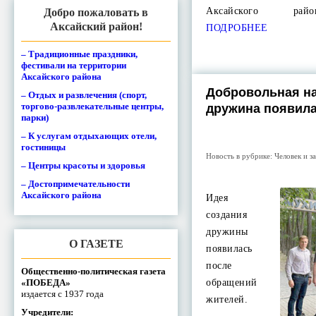
Аксайского рай
Добро пожаловать в
Аксайский район!
ПОДРОБНЕЕ
– Традиционные праздники,
фестивали на территории
Аксайского района
Добровольная н
– Отдых и развлечения (спорт,
торгово-развлекательные центры,
дружина появила
парки)
– К услугам отдыхающих отели,
гостиницы
Новость в рубрике:
Человек и з
– Центры красоты и здоровья
– Достопримечательности
Аксайского района
Идея
создания
дружины
О ГАЗЕТЕ
появилась
после
Общественно-политическая газета
«ПОБЕДА»
обращений
издается с 1937 года
жителей.
Учредители: