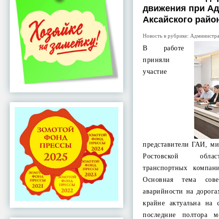
движения при А
Аксайского райо
Новость в рубрике:
Администра
В работе
приняли
участие
представители ГАИ, ми
Ростовской облас
транспортных компан
Основная тема сов
аварийности на дорога
крайне актуальна на 
последние полтора м