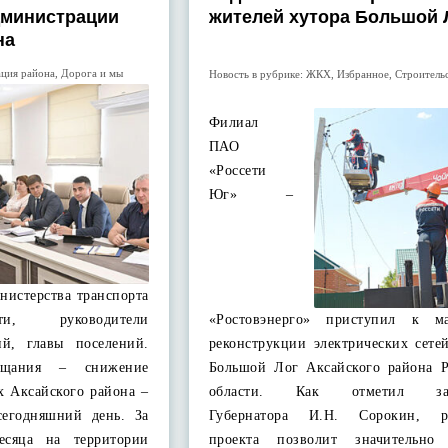
дминистрации
жителей хутора Большой 
на
ция района
,
Дорога и мы
Новость в рубрике:
ЖКХ
,
Избранное
,
Строитель
Филиал
ПАО
«Россети
Юг» –
нистерства транспорта
ти, руководители
«Ростовэнерго» приступил к ма
ий, главы поселений.
реконструкции электрических сете
ещания – снижение
Большой Лог Аксайского района Р
х Аксайского района –
области. Как отметил заме
сегодняшний день. За
Губернатора И.Н. Сорокин, ре
есяца на территории
проекта позволит значительно 