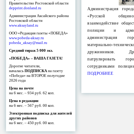
Правительство Ростовской области
depprint.donland.ru
Администрация город
Администрация Аксайского района
«Русской общино
Ростовской области
взаимодействие общес
www.aksayland.ru
полиции и админ
ООО «Редакция газеты «ПОБЕДА»
администрация г
www.pobeda-aksay.ru
pobeda_aksay@mail.ru
материально-техн
Средний тираж 5 000 экз.
дружинников. Д
«ПОБЕДА» – ВАША ГАЗЕТА!
патрулировать г
Дорогие читатели,
сотрудниками полиц
началась
ПОДПИСКА
на газету
ПОДРОБНЕЕ
«Победа» на ВТОРОЕ полугодие
2026 года
Цена на почте
на 6 мес. – 934 руб. 62 коп.
Цена в редакции
на 6 мес. – 567 руб. 00 коп.
Электронная подписка для жителей
других районов
на 6 мес. – 450 руб. 00 коп.