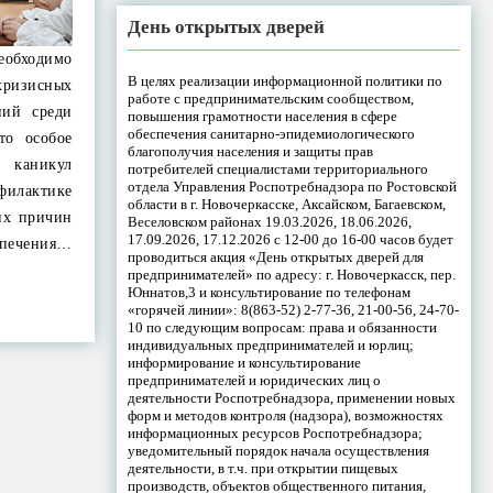
День открытых дверей
еобходимо
В целях реализации информационной политики по
ризисных
работе с предпринимательским сообществом,
ний среди
повышения грамотности населения в сфере
обеспечения санитарно-эпидемиологического
то особое
благополучия населения и защиты прав
каникул
потребителей специалистами территориального
отдела Управления Роспотребнадзора по Ростовской
лактике
области в г. Новочеркасске, Аксайском, Багаевском,
их причин
Веселовском районах 19.03.2026, 18.06.2026,
17.09.2026, 17.12.2026 с 12-00 до 16-00 часов будет
спечения…
проводиться акция «День открытых дверей для
предпринимателей» по адресу: г. Новочеркасск, пер.
Юннатов,3 и консультирование по телефонам
«горячей линии»: 8(863-52) 2-77-36, 21-00-56, 24-70-
10 по следующим вопросам: права и обязанности
индивидуальных предпринимателей и юрлиц;
информирование и консультирование
предпринимателей и юридических лиц о
деятельности Роспотребнадзора, применении новых
форм и методов контроля (надзора), возможностях
информационных ресурсов Роспотребнадзора;
уведомительный порядок начала осуществления
деятельности, в т.ч. при открытии пищевых
производств, объектов общественного питания,