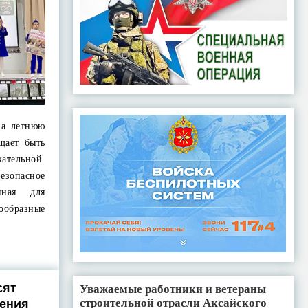
на летнюю
щает быть
льной.
езопасное
нная для
ообразные
сят
Уважаемые работники и ветераны
строительной отрасли Аксайского
жения