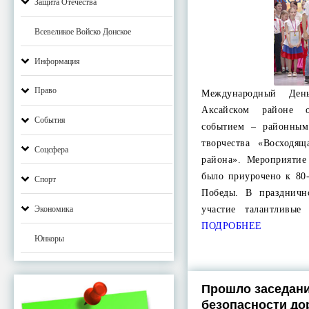
Защита Отечества
Всевеликое Войско Донское
Информация
Право
Международный Де
Аксайском районе о
События
событием – районным
творчества «Восходящ
Соцсфера
района». Мероприятие
было приурочено к 80
Спорт
Победы. В праздничн
участие талантливы
Экономика
ПОДРОБНЕЕ
Юнкоры
Прошло заседани
безопасности до