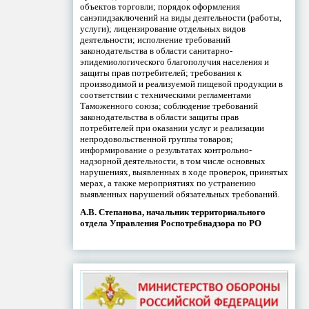
объектов торговли; порядок оформления
санэпидзаключений на виды деятельности (работы,
услуги); лицензирование отдельных видов
деятельности; исполнение требований
законодательства в области санитарно-
эпидемиологического благополучия населения и
защиты прав потребителей; требования к
производимой и реализуемой пищевой продукции в
соответствии с техническими регламентами
Таможенного союза; соблюдение требований
законодательства в области защиты прав
потребителей при оказании услуг и реализации
непродовольственной группы товаров;
информирование о результатах контрольно-
надзорной деятельности, в том числе основных
нарушениях, выявленных в ходе проверок, принятых
мерах, а также мероприятиях по устранению
выявленных нарушений обязательных требований.
А.В. Степанова, начальник территориального
отдела Управления Роспотребнадзора по РО