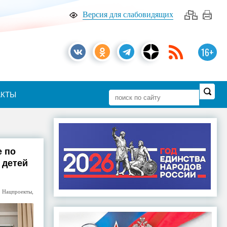
Версия для слабовидящих
16+
АКТЫ
е по
 детей
,
Нацпроекты
,