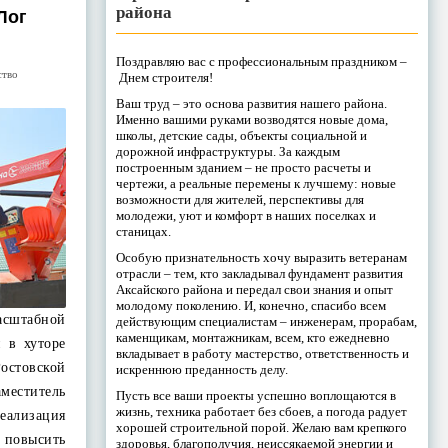
района
Лог
Поздравляю вас с профессиональным праздником –
ство
Днем строителя!
Ваш труд – это основа развития нашего района.
Именно вашими руками возводятся новые дома,
школы, детские сады, объекты социальной и
дорожной инфраструктуры. За каждым
построенным зданием – не просто расчеты и
чертежи, а реальные перемены к лучшему: новые
возможности для жителей, перспективы для
молодежи, уют и комфорт в наших поселках и
станицах.
Особую признательность хочу выразить ветеранам
отрасли – тем, кто закладывал фундамент развития
Аксайского района и передал свои знания и опыт
молодому поколению. И, конечно, спасибо всем
сштабной
действующим специалистам – инженерам, прорабам,
каменщикам, монтажникам, всем, кто ежедневно
й в хуторе
вкладывает в работу мастерство, ответственность и
остовской
искреннюю преданность делу.
ститель
Пусть все ваши проекты успешно воплощаются в
жизнь, техника работает без сбоев, а погода радует
ализация
хорошей строительной порой. Желаю вам крепкого
повысить
здоровья, благополучия, неиссякаемой энергии и