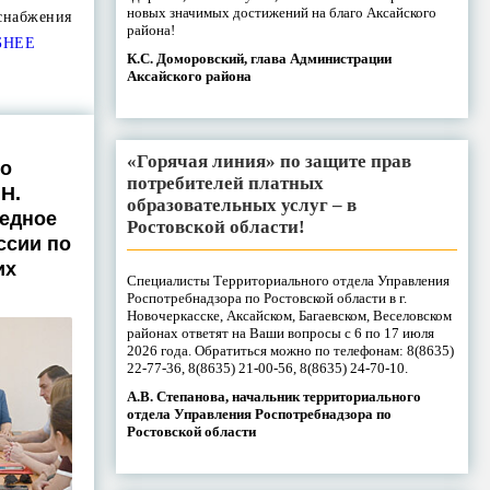
новых значимых достижений на благо Аксайского
снабжения
района!
БНЕЕ
К.С. Доморовский, глава Администрации
Аксайского района
«Горячая линия» по защите прав
го
потребителей платных
Н.
образовательных услуг – в
едное
Ростовской области!
ссии по
их
Специалисты Территориального отдела Управления
Роспотребнадзора по Ростовской области в г.
Новочеркасске, Аксайском, Багаевском, Веселовском
районах ответят на Ваши вопросы с 6 по 17 июля
2026 года. Обратиться можно по телефонам: 8(8635)
22-77-36, 8(8635) 21-00-56, 8(8635) 24-70-10.
А.В. Степанова, начальник территориального
отдела Управления Роспотребнадзора по
Ростовской области