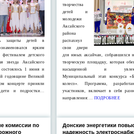
творчества
детей и
молодежи
Аксайского
района
нь защиты детей в
распахнул
знаменовался ярким
свои двери
 фестивалем детского
для юных аксайчан, собравшихся 
ая звезда Аксайского
творческую площадку, которая обе
 состоялось 1 июня и
насыщенной и увлекате
-й годовщине Великой
Муниципальный этап конкурса «Б
ом концерте приняли
колесо». Программа, разработа
е дети и подростки…
участников, включает в себя разн
направления:…
ПОДРОБНЕЕ
е комиссии по
Донские энергетики повы
рожного
надежность электроснаб