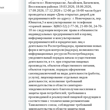
области в г. Новочеркасске, Аксайском, Багаевском,
Веселовском районах 19.03.2026, 18.06.2026,
ных
17.09.2026, 17.12.2026 с 12-00 до 16-00 часов будет
проводиться акция «День открытых дверей для
предпринимателей» по адресу: г. Новочеркасск, пер.
Юннатов,3 и консультирование по телефонам
«горячей линии»: 8(863-52) 2-77-36, 21-00-56, 24-70-
10 по следующим вопросам: права и обязанности
индивидуальных предпринимателей и юрлиц;
информирование и консультирование
предпринимателей и юридических лиц о
деятельности Роспотребнадзора, применении новых
форм и методов контроля (надзора), возможностях
информационных ресурсов Роспотребнадзора;
уведомительный порядок начала осуществления
деятельности, в т.ч. при открытии пищевых
производств, объектов общественного питания,
объектов торговли; порядок оформления
санэпидзаключений на виды деятельности (работы,
услуги); лицензирование отдельных видов
деятельности; исполнение требований
законодательства в области санитарно-
эпидемиологического благополучия населения и
защиты прав потребителей; требования к
производимой и реализуемой пищевой продукции в
соответствии с техническими регламентами
Таможенного союза; соблюдение требований
законодательства в области защиты прав