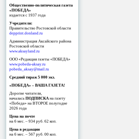
Общественно-политическая газета
«ПОБЕДА»
издается с 1937 года
Учредители:
Правительство Ростовской области
depprint.donland.ru
Администрация Аксайского района
Ростовской области
www.aksayland.ru
ООО «Редакция газеты «ПОБЕДА»
www.pobeda-aksay.ru
pobeda_aksay@mail.ru
Средний тираж 5 000 экз.
«ПОБЕДА» – ВАША ГАЗЕТА!
Дорогие читатели,
началась
ПОДПИСКА
на газету
«Победа» на ВТОРОЕ полугодие
2026 года
Цена на почте
на 6 мес. – 934 руб. 62 коп.
Цена в редакции
на 6 мес. – 567 руб. 00 коп.