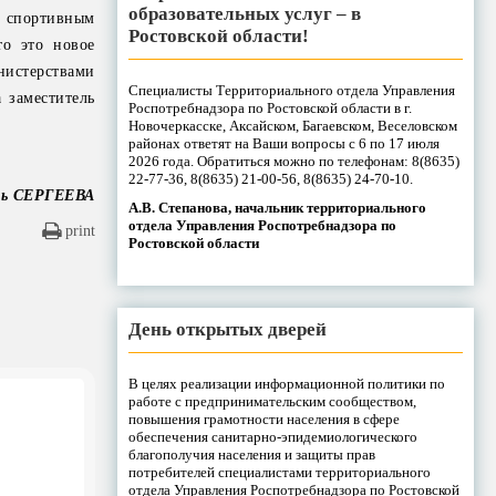
образовательных услуг – в
 спортивным
Ростовской области!
то это новое
нистерствами
Специалисты Территориального отдела Управления
 заместитель
Роспотребнадзора по Ростовской области в г.
Новочеркасске, Аксайском, Багаевском, Веселовском
районах ответят на Ваши вопросы с 6 по 17 июля
2026 года. Обратиться можно по телефонам: 8(8635)
22-77-36, 8(8635) 21-00-56, 8(8635) 24-70-10.
вь СЕРГЕЕВА
А.В. Степанова, начальник территориального
отдела Управления Роспотребнадзора по
print
Ростовской области
День открытых дверей
В целях реализации информационной политики по
работе с предпринимательским сообществом,
повышения грамотности населения в сфере
обеспечения санитарно-эпидемиологического
благополучия населения и защиты прав
потребителей специалистами территориального
отдела Управления Роспотребнадзора по Ростовской