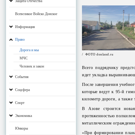
Защита Отечества
Всевеликое Войско Донское
Информация
Право
Дорога и мы
/ ФОТО donland.ru
МЧС
Человек и закон
Всего подрядчику предст
идет укладка выравнивающ
События
После завершения учебног
Соцсфера
которые ведут к 95-й гим
километр дороги, а также 
Спорт
В Азове строится нова
Экономика
протяженностью полкиломе
металлическим ограждение
Юнкоры
«При формировании плана