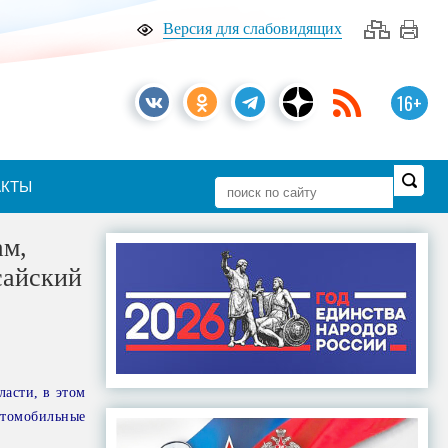
Версия для слабовидящих
16+
АКТЫ
ам,
сайский
асти, в этом
втомобильные