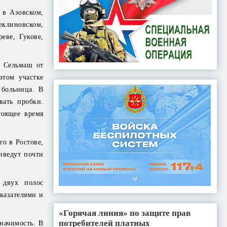
 в Азовском,
еклиновском,
еве, Гукове,
е Сельмаш от
этом участке
 больница. В
вать пробки.
тоящее время
о в Ростове,
иведут почти
 двух полос
казателями и
«Горячая линия» по защите прав
потребителей платных
начимость. В