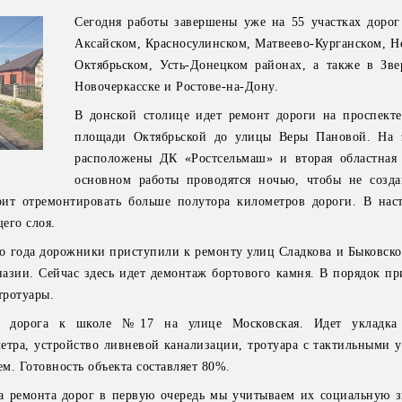
Сегодня работы завершены уже на 55 участках дорог
Аксайском, Красносулинском, Матвеево-Курганском, Н
Октябрьском, Усть-Донецком районах, а также в Звер
Новочеркасске и Ростове-на-Дону.
В донской столице идет ремонт дороги на проспект
площади Октябрьской до улицы Веры Пановой. На 
расположены ДК «Ростсельмаш» и вторая областная
основном работы проводятся ночью, чтобы не созда
оит отремонтировать больше полутора километров дороги. В нас
его слоя.
о года дорожники приступили к ремонту улиц Сладкова и Быковског
назии. Сейчас здесь идет демонтаж бортового камня. В порядок пр
тротуары.
я дорога к школе №17 на улице Московская. Идет укладка
тра, устройство ливневой канализации, тротуара с тактильными у
м. Готовность объекта составляет 80%.
 ремонта дорог в первую очередь мы учитываем их социальную з