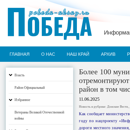
П
pobeda-aksay.ru
ОБЕДА
Информац
ГЛАВНАЯ
О НАС
НАШ КРАЙ
АРХИВ
Более 100 муни
Власть
отремонтируют 
район в том чи
Район Официальный
11.06.2025
Избранное
Новость в рубрике:
Донские Вести
,
Ветераны Великой Отечественной
Как сообщает министерств
войны
году по нацпроекту «Инф
дороги местного значения,