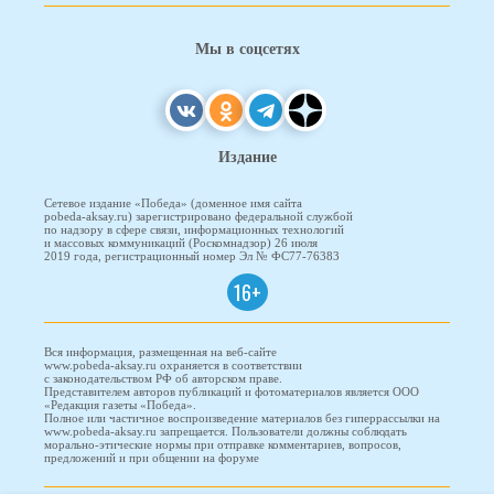
Мы в соцсетях
Издание
Сетевое издание «Победа» (доменное имя сайта
pobeda-aksay.ru) зарегистрировано федеральной службой
по надзору в сфере связи, информационных технологий
и массовых коммуникаций (Роскомнадзор) 26 июля
2019 года, регистрационный номер Эл № ФС77-76383
16+
Вся информация, размещенная на веб-сайте
www.pobeda-aksay.ru охраняется в соответствии
с законодательством РФ об авторском праве.
Представителем авторов публикаций и фотоматериалов является ООО
«Редакция газеты «Победа».
Полное или частичное воспроизведение материалов без гиперрассылки на
www.pobeda-aksay.ru запрещается. Пользователи должны соблюдать
морально-этические нормы при отправке комментариев, вопросов,
предложений и при общении на форуме