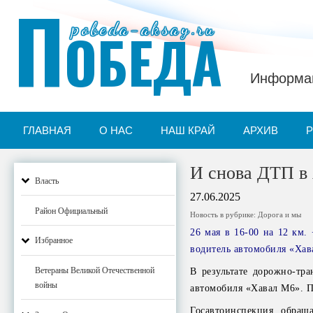
П
pobeda-aksay.ru
ОБЕДА
Информац
ГЛАВНАЯ
О НАС
НАШ КРАЙ
АРХИВ
И снова ДТП в
Власть
27.06.2025
Район Официальный
Новость в рубрике:
Дорога и мы
26 мая в 16-00 на 12 км.
Избранное
водитель автомобиля «Хав
Ветераны Великой Отечественной
В результате дорожно-тр
войны
автомобиля «Хавал М6». П
Госавтоинспекция обращ