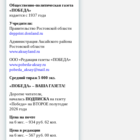
Общественно-политическая газета
«ПОБЕДА»
издается с 1937 года
Учредители:
Правительство Ростовской области
depprint.donland.ru
Администрация Аксайского района
Ростовской области
www.aksayland.ru
ООО «Редакция газеты «ПОБЕДА»
www.pobeda-aksay.ru
pobeda_aksay@mail.ru
Средний тираж 5 000 экз.
«ПОБЕДА» – ВАША ГАЗЕТА!
Дорогие читатели,
началась
ПОДПИСКА
на газету
«Победа» на ВТОРОЕ полугодие
2026 года
Цена на почте
на 6 мес. – 934 руб. 62 коп.
Цена в редакции
на 6 мес. – 567 руб. 00 коп.