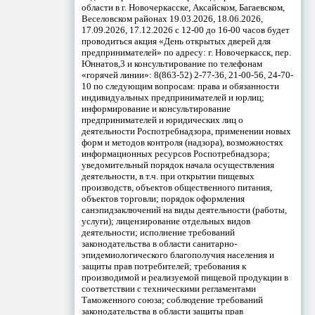
области в г. Новочеркасске, Аксайском, Багаевском,
Веселовском районах 19.03.2026, 18.06.2026,
17.09.2026, 17.12.2026 с 12-00 до 16-00 часов будет
проводиться акция «День открытых дверей для
предпринимателей» по адресу: г. Новочеркасск, пер.
Юннатов,3 и консультирование по телефонам
«горячей линии»: 8(863-52) 2-77-36, 21-00-56, 24-70-
10 по следующим вопросам: права и обязанности
индивидуальных предпринимателей и юрлиц;
информирование и консультирование
предпринимателей и юридических лиц о
деятельности Роспотребнадзора, применении новых
форм и методов контроля (надзора), возможностях
информационных ресурсов Роспотребнадзора;
уведомительный порядок начала осуществления
деятельности, в т.ч. при открытии пищевых
производств, объектов общественного питания,
объектов торговли; порядок оформления
санэпидзаключений на виды деятельности (работы,
услуги); лицензирование отдельных видов
деятельности; исполнение требований
законодательства в области санитарно-
эпидемиологического благополучия населения и
защиты прав потребителей; требования к
производимой и реализуемой пищевой продукции в
соответствии с техническими регламентами
Таможенного союза; соблюдение требований
законодательства в области защиты прав