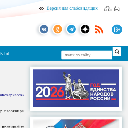
Версия для слабовидящих
16+
АКТЫ
овочеркасск»
ир пассажиры
е превышайте