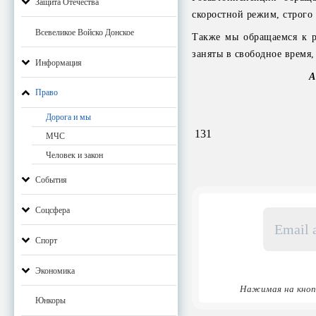
Защита Отечества
скоростной режим, строго
Всевеликое Войско Донское
Также мы обращаемся к ро
заняты в свободное время
Информация
А
Право
Дорога и мы
131
МЧС
Человек и закон
События
Соцсфера
Email
адрес
*
Спорт
Экономика
Нажимая на кноп
Юнкоры