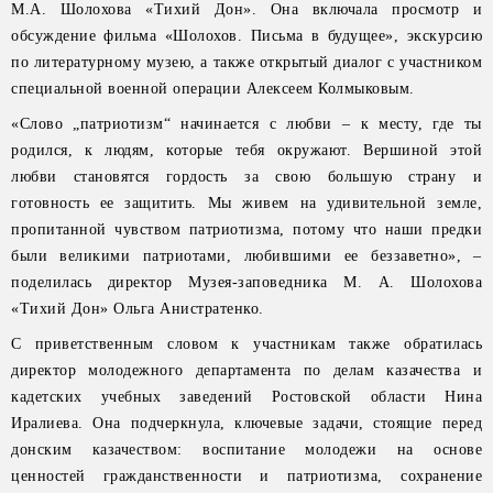
М.А. Шолохова «Тихий Дон». Она включала просмотр и
обсуждение фильма «Шолохов. Письма в будущее», экскурсию
по литературному музею, а также открытый диалог с участником
специальной военной операции Алексеем Колмыковым.
«Слово „патриотизм“ начинается с любви – к месту, где ты
родился, к людям, которые тебя окружают. Вершиной этой
любви становятся гордость за свою большую страну и
готовность ее защитить. Мы живем на удивительной земле,
пропитанной чувством патриотизма, потому что наши предки
были великими патриотами, любившими ее беззаветно», –
поделилась директор Музея-заповедника М. А. Шолохова
«Тихий Дон» Ольга Анистратенко.
С приветственным словом к участникам также обратилась
директор молодежного департамента по делам казачества и
кадетских учебных заведений Ростовской области Нина
Иралиева. Она подчеркнула, ключевые задачи, стоящие перед
донским казачеством: воспитание молодежи на основе
ценностей гражданственности и патриотизма, сохранение