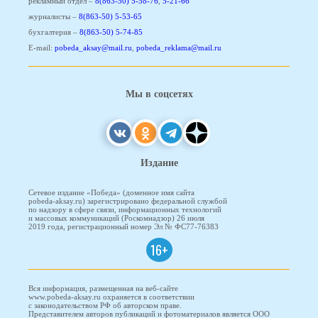
рекламный отдел –
8(863-50) 5-58-76
,
5-21-66
журналисты –
8(863-50) 5-53-65
бухгалтерия –
8(863-50) 5-74-85
E-mail:
pobeda_aksay@mail.ru
,
pobeda_reklama@mail.ru
Мы в соцсетях
Издание
Сетевое издание «Победа» (доменное имя сайта
pobeda-aksay.ru) зарегистрировано федеральной службой
по надзору в сфере связи, информационных технологий
и массовых коммуникаций (Роскомнадзор) 26 июля
2019 года, регистрационный номер Эл № ФС77-76383
16+
Вся информация, размещенная на веб-сайте
www.pobeda-aksay.ru охраняется в соответствии
с законодательством РФ об авторском праве.
Представителем авторов публикаций и фотоматериалов является ООО