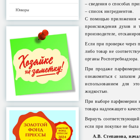
– сведения о способах пр
Юнкоры
– список ингредиентов.
С помощью приложения «Ч
происхождения духов и т
производителе, отсканиро
Если при проверке через
либо товар не соответств
органы Роспотребнадзора.
При продаже парфюмерно-
ознакомиться с запахом 
использованием для эт
жидкостью.
При выборе парфюмерии и 
товара надлежащего качест
Вернуть соответствующий 
если при покупке не была
А.В. Степанова, нача