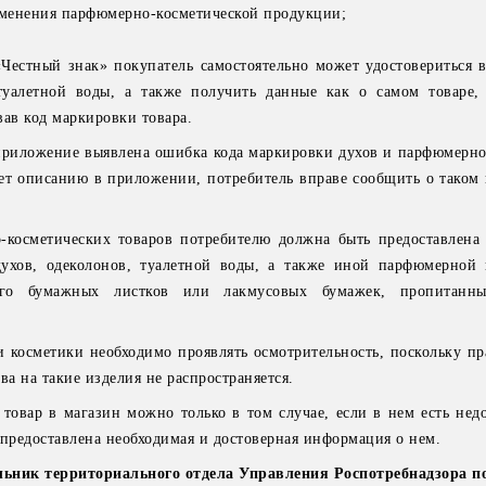
именения парфюмерно-косметической продукции;
естный знак» покупатель самостоятельно может удостовериться в
уалетной воды, а также получить данные как о самом товаре,
вав код маркировки товара.
 приложение выявлена ошибка кода маркировки духов и парфюмерн
ует описанию в приложении, потребитель вправе сообщить о таком
косметических товаров потребителю должна быть предоставлена
духов, одеколонов, туалетной воды, а также иной парфюмерной
ого бумажных листков или лакмусовых бумажек, пропитанн
косметики необходимо проявлять осмотрительность, поскольку пр
ва на такие изделия не распространяется.
товар в магазин можно только в том случае, если в нем есть недо
 предоставлена необходимая и достоверная информация о нем.
льник территориального отдела Управления Роспотребнадзора п