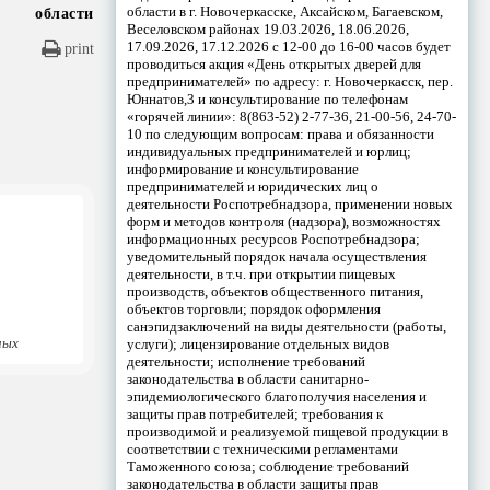
области в г. Новочеркасске, Аксайском, Багаевском,
области
Веселовском районах 19.03.2026, 18.06.2026,
17.09.2026, 17.12.2026 с 12-00 до 16-00 часов будет
print
проводиться акция «День открытых дверей для
предпринимателей» по адресу: г. Новочеркасск, пер.
Юннатов,3 и консультирование по телефонам
«горячей линии»: 8(863-52) 2-77-36, 21-00-56, 24-70-
10 по следующим вопросам: права и обязанности
индивидуальных предпринимателей и юрлиц;
информирование и консультирование
предпринимателей и юридических лиц о
деятельности Роспотребнадзора, применении новых
форм и методов контроля (надзора), возможностях
информационных ресурсов Роспотребнадзора;
уведомительный порядок начала осуществления
деятельности, в т.ч. при открытии пищевых
производств, объектов общественного питания,
объектов торговли; порядок оформления
санэпидзаключений на виды деятельности (работы,
ных
услуги); лицензирование отдельных видов
деятельности; исполнение требований
законодательства в области санитарно-
эпидемиологического благополучия населения и
защиты прав потребителей; требования к
производимой и реализуемой пищевой продукции в
соответствии с техническими регламентами
Таможенного союза; соблюдение требований
законодательства в области защиты прав