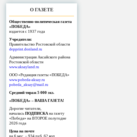
О ГАЗЕТЕ
Общественно-политическая газета
«ПОБЕДА»
издается с 1937 года
Учредители:
Правительство Ростовской области
depprint.donland.ru
Администрация Аксайского района
Ростовской области
www.aksayland.ru
ООО «Редакция газеты «ПОБЕДА»
www.pobeda-aksay.ru
pobeda_aksay@mail.ru
Средний тираж 5 000 экз.
«ПОБЕДА» – ВАША ГАЗЕТА!
Дорогие читатели,
началась
ПОДПИСКА
на газету
«Победа» на ВТОРОЕ полугодие
2026 года
Цена на почте
на 6 мес. – 934 руб. 62 коп.