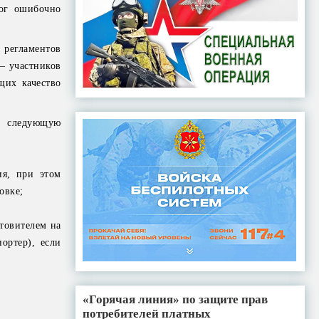
мог ошибочно
 регламентов
– участников
щих качество
ь следующую
ия, при этом
овке;
товителем на
ортер), если
«Горячая линия» по защите прав
потребителей платных