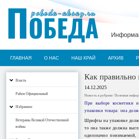
П
pobeda-aksay.ru
ОБЕДА
Информац
ГЛАВНАЯ
О НАС
НАШ КРАЙ
АРХИВ
Как правильно 
Власть
14.12.2025
Район Официальный
Новость в рубрике:
Полезная инфо
При выборе косметики и
Избранное
упаковки товара: она долж
Ветераны Великой Отечественной
Шрифты на упаковке долж
войны
то она также должна выгл
однозначно понимаемой, 