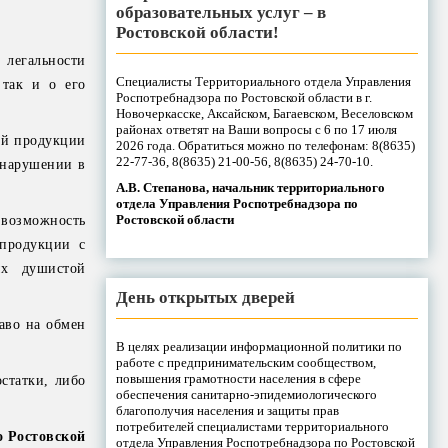
образовательных услуг – в
Ростовской области!
 легальности
Специалисты Территориального отдела Управления
 так и о его
Роспотребнадзора по Ростовской области в г.
Новочеркасске, Аксайском, Багаевском, Веселовском
районах ответят на Ваши вопросы с 6 по 17 июля
ой продукции
2026 года. Обратиться можно по телефонам: 8(8635)
22-77-36, 8(8635) 21-00-56, 8(8635) 24-70-10.
 нарушении в
А.В. Степанова, начальник территориального
отдела Управления Роспотребнадзора по
Ростовской области
 возможность
 продукции с
ых душистой
День открытых дверей
аво на обмен
В целях реализации информационной политики по
работе с предпринимательским сообществом,
повышения грамотности населения в сфере
статки, либо
обеспечения санитарно-эпидемиологического
благополучия населения и защиты прав
потребителей специалистами территориального
о Ростовской
отдела Управления Роспотребнадзора по Ростовской