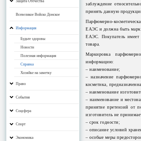
Защита Отечества
заблуждение относительн
принять данную продукци
Всевеликое Войско Донское
Парфюмерно-косметическа
Информация
ЕАЭС и должна быть марки
ЕАЭС. Покупатель имеет 
Будьте здоровы
товара.
Новости
Маркировка парфюмерн
Полезная информация
информацию:
Справка
– наименование;
Хозяйке на заметку
– назначение парфюмерно
Право
косметика, предназначенн
– наименование изготовит
События
– наименование и местона
принятие претензий от п
Соцсфера
изготовитель не принимае
– срок годности;
Спорт
– описание условий хранен
– особые меры предостор
Экономика