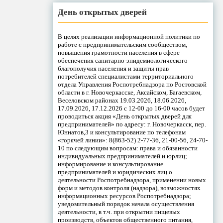
День открытых дверей
В целях реализации информационной политики по
работе с предпринимательским сообществом,
повышения грамотности населения в сфере
обеспечения санитарно-эпидемиологического
благополучия населения и защиты прав
потребителей специалистами территориального
отдела Управления Роспотребнадзора по Ростовской
области в г. Новочеркасске, Аксайском, Багаевском,
Веселовском районах 19.03.2026, 18.06.2026,
17.09.2026, 17.12.2026 с 12-00 до 16-00 часов будет
проводиться акция «День открытых дверей для
предпринимателей» по адресу: г. Новочеркасск, пер.
Юннатов,3 и консультирование по телефонам
«горячей линии»: 8(863-52) 2-77-36, 21-00-56, 24-70-
10 по следующим вопросам: права и обязанности
индивидуальных предпринимателей и юрлиц;
информирование и консультирование
предпринимателей и юридических лиц о
деятельности Роспотребнадзора, применении новых
форм и методов контроля (надзора), возможностях
информационных ресурсов Роспотребнадзора;
уведомительный порядок начала осуществления
деятельности, в т.ч. при открытии пищевых
производств, объектов общественного питания,