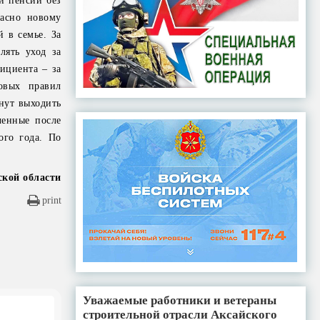
и пенсии без
ласно новому
 в семье. За
лять уход за
ициента – за
овых правил
чнут выходить
ченные после
ого года. По
ской области
print
Уважаемые работники и ветераны
строительной отрасли Аксайского