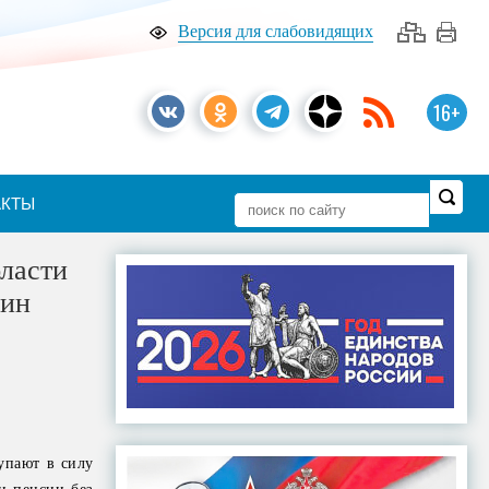
Версия для слабовидящих
16+
АКТЫ
бласти
щин
упают в силу