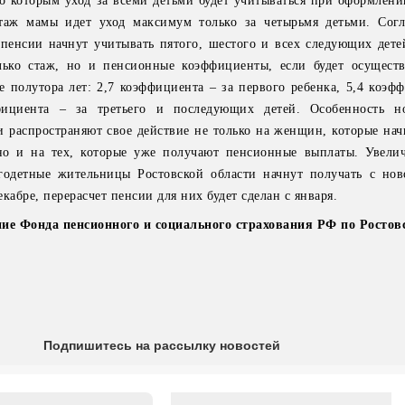
но которым уход за всеми детьми будет учитываться при оформлени
таж мамы идет уход максимум только за четырьмя детьми. Сог
енсии начнут учитывать пятого, шестого и всех следующих детей
ько стаж, но и пенсионные коэффициенты, если будет осуществ
 полутора лет: 2,7 коэффициента – за первого ребенка, 5,4 коэфф
ициента – за третьего и последующих детей. Особенность н
ни распространяют свое действие не только на женщин, которые на
но и на тех, которые уже получают пенсионные выплаты. Увели
годетные жительницы Ростовской области начнут получать с нов
кабре, перерасчет пенсии для них будет сделан с января.
ие Фонда пенсионного и социального страхования РФ по Ростов
Подпишитесь на рассылку новостей