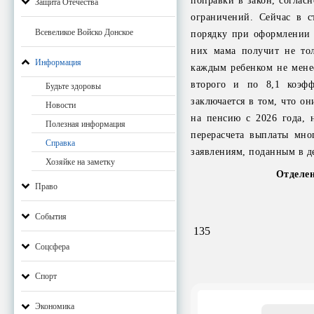
поправки в закон, соглас
Защита Отечества
ограничений. Сейчас в с
Всевеликое Войско Донское
порядку при оформлении п
них мама получит не тол
Информация
каждым ребенком не менее
второго и по 8,1 коэфф
Будьте здоровы
заключается в том, что о
Новости
на пенсию с 2026 года, 
Полезная информация
перерасчета выплаты мно
Справка
заявлениям, поданным в де
Хозяйке на заметку
Отделен
Право
События
135
Соцсфера
Спорт
Экономика
Email