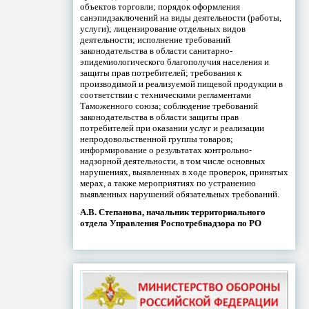
объектов торговли; порядок оформления
санэпидзаключений на виды деятельности (работы,
услуги); лицензирование отдельных видов
деятельности; исполнение требований
законодательства в области санитарно-
эпидемиологического благополучия населения и
защиты прав потребителей; требования к
производимой и реализуемой пищевой продукции в
соответствии с техническими регламентами
Таможенного союза; соблюдение требований
законодательства в области защиты прав
потребителей при оказании услуг и реализации
непродовольственной группы товаров;
информирование о результатах контрольно-
надзорной деятельности, в том числе основных
нарушениях, выявленных в ходе проверок, принятых
мерах, а также мероприятиях по устранению
выявленных нарушений обязательных требований.
А.В. Степанова, начальник территориального
отдела Управления Роспотребнадзора по РО