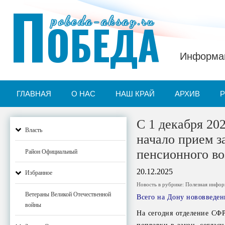
П
pobeda-aksay.ru
ОБЕДА
Информац
ГЛАВНАЯ
О НАС
НАШ КРАЙ
АРХИВ
С 1 декабря 20
Власть
начало прием з
пенсионного во
Район Официальный
20.12.2025
Избранное
Новость в рубрике:
Полезная инфо
Ветераны Великой Отечественной
Всего на Дону нововведен
войны
На сегодня отделение СФР