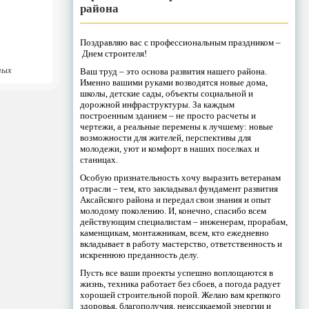
района
Поздравляю вас с профессиональным праздником –
Днем строителя!
ных
Ваш труд – это основа развития нашего района.
Именно вашими руками возводятся новые дома,
школы, детские сады, объекты социальной и
дорожной инфраструктуры. За каждым
построенным зданием – не просто расчеты и
чертежи, а реальные перемены к лучшему: новые
возможности для жителей, перспективы для
молодежи, уют и комфорт в наших поселках и
станицах.
Особую признательность хочу выразить ветеранам
отрасли – тем, кто закладывал фундамент развития
Аксайского района и передал свои знания и опыт
молодому поколению. И, конечно, спасибо всем
действующим специалистам – инженерам, прорабам,
каменщикам, монтажникам, всем, кто ежедневно
вкладывает в работу мастерство, ответственность и
искреннюю преданность делу.
Пусть все ваши проекты успешно воплощаются в
жизнь, техника работает без сбоев, а погода радует
хорошей строительной порой. Желаю вам крепкого
здоровья, благополучия, неиссякаемой энергии и