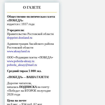
О ГАЗЕТЕ
Общественно-политическая газета
«ПОБЕДА»
издается с 1937 года
Учредители:
Правительство Ростовской области
depprint.donland.ru
Администрация Аксайского района
Ростовской области
www.aksayland.ru
ООО «Редакция газеты «ПОБЕДА»
www.pobeda-aksay.ru
pobeda_aksay@mail.ru
Средний тираж 5 000 экз.
«ПОБЕДА» – ВАША ГАЗЕТА!
Дорогие читатели,
началась
ПОДПИСКА
на газету
«Победа» на ВТОРОЕ полугодие
2026 года
Цена на почте
на 6 мес. – 934 руб. 62 коп.