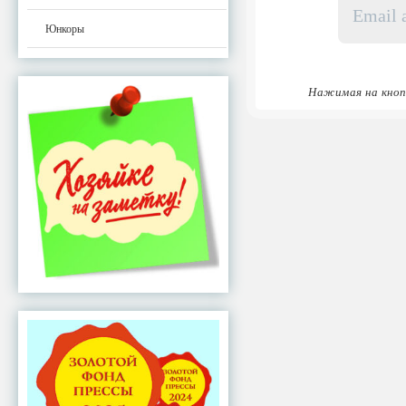
адрес
*
Юнкоры
Нажимая на кноп