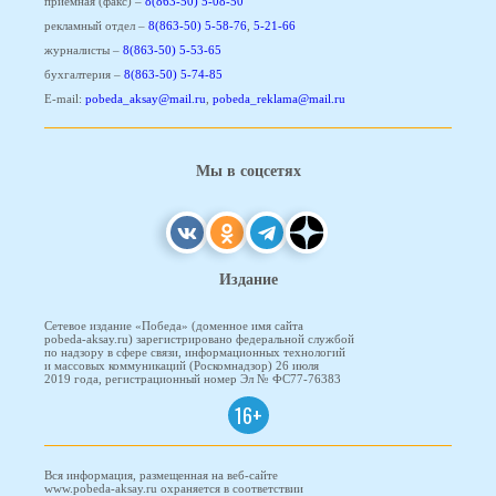
приемная (факс) –
8(863-50) 5-08-50
рекламный отдел –
8(863-50) 5-58-76
,
5-21-66
журналисты –
8(863-50) 5-53-65
бухгалтерия –
8(863-50) 5-74-85
E-mail:
pobeda_aksay@mail.ru
,
pobeda_reklama@mail.ru
Мы в соцсетях
Издание
Сетевое издание «Победа» (доменное имя сайта
pobeda-aksay.ru) зарегистрировано федеральной службой
по надзору в сфере связи, информационных технологий
и массовых коммуникаций (Роскомнадзор) 26 июля
2019 года, регистрационный номер Эл № ФС77-76383
16+
Вся информация, размещенная на веб-сайте
www.pobeda-aksay.ru охраняется в соответствии