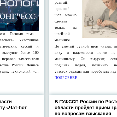
ровный,
прочный
шов можно
сделать
только на
вли. Главная тема –
швейной
еловека». Участников
машинке.
атических сессий и
Но умелый ручной шов «назад и
, выступят более 100
виду и надежности почти не 
 первого заместителя
машинному. Он выручит, ес
льства России Дениса
подшить подол, починить не
дущих технологий –…
участок одежды или поработать на
ПОДРОБНЕЕ
ласти
В ГУФССП России по Рост
ту «Чат-бот
области пройдет прием г
по вопросам взыскания