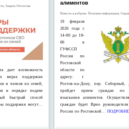
алиментов
сти
,
Защита Отечества
Новость в рубрике:
Полезная информация
,
Справ
19 февраля
2026 года с
14-00 до 18-
00 в
ГУФССП
России по
Ростовской
ик дает возможность
области по
ых мерах поддержки
адресу: г.
ии и членов их семей,
Ростов-на-Дону, пер. Соборный,
ия и порядке подачи
пройдет прием граждан по 
мый быстрый способ
взыскания алиментов. Осуществл
еры поддержки могут…
граждан будет Врио руководите
России по Ростовской…
ПОДРОБН