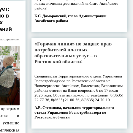
новых значимых достижений на благо Аксайского
района!
ует:
но в
К.С. Доморовский, глава Администрации
Аксайского района
х
аний
авоохранение
,
«Горячая линия» по защите прав
потребителей платных
образовательных услуг – в
Ростовской области!
Специалисты Территориального отдела Управления
Роспотребнадзора по Ростовской области в г.
Новочеркасске, Аксайском, Багаевском, Веселовском
районах ответят на Ваши вопросы с 6 по 17 июля
2026 года. Обратиться можно по телефонам: 8(8635)
22-77-36, 8(8635) 21-00-56, 8(8635) 24-70-10.
А.В. Степанова, начальник территориального
программ
отдела Управления Роспотребнадзора по
ельная и
Ростовской области
 успешно
плексная