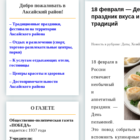
Добро пожаловать в
18 февраля — Де
Аксайский район!
праздник вкуса 
традиций
– Традиционные праздники,
фестивали на территории
Аксайского района
– Отдых и развлечения (спорт,
Новость в рубрике:
Даты
,
Хозяй
торгово-развлекательные центры,
парки)
– К услугам отдыхающих отели,
18 февраля в
гостиницы
России
– Центры красоты и здоровья
отмечают
– Достопримечательности
необычный
Аксайского района
и
аппетитный
праздник —
О ГАЗЕТЕ
День
Общественно-политическая газета
пельменей.
«ПОБЕДА»
Это повод собраться 
издается с 1937 года
вспомнить кулинарные
Учредители: