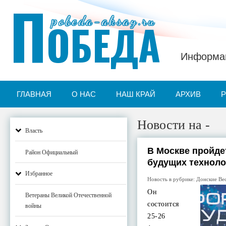
П
pobeda-aksay.ru
ОБЕДА
Информац
ГЛАВНАЯ
О НАС
НАШ КРАЙ
АРХИВ
Новости на -
Власть
В Москве пройде
Район Официальный
будущих техноло
Избранное
Новость в рубрике:
Донские Ве
Он
Ветераны Великой Отечественной
состоится
войны
25-26