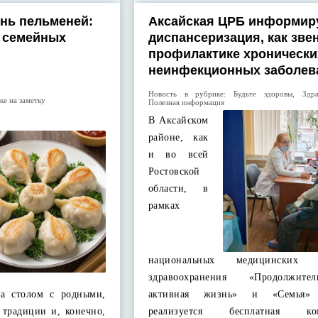
нь пельменей:
Аксайская ЦРБ информир
и семейных
диспансеризация, как зве
профилактике хронически
неинфекционных заболев
Новость в рубрике:
Будьте здоровы
,
Здр
ке на заметку
Полезная информация
В Аксайском
районе, как
и во всей
Ростовской
области, в
рамках
национальных медицинских 
здравоохранения «Продолжит
за столом с родными,
активная жизнь» и «Семья»
 традиции и, конечно,
реализуется бесплатная ком