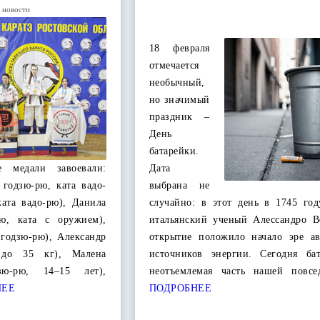
 новости
18 февраля
отмечается
необычный,
но значимый
праздник –
День
батарейки.
е медали завоевали:
Дата
 годзю-рю, ката вадо-
выбрана не
ката вадо-рю), Данила
случайно: в этот день в 1745 год
рю, ката с оружием),
итальянский ученый Алессандро Во
 годзю-рю), Александр
открытие положило начало эре а
 до 35 кг), Малена
источников энергии. Сегодня ба
зю-рю, 14–15 лет),
неотъемлемая часть нашей повс
НЕЕ
ПОДРОБНЕЕ