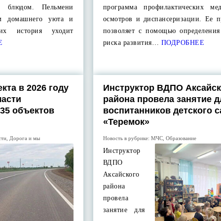
м блюдом. Пельмени
программа профилактических ме
ом домашнего уюта и
осмотров и диспансеризации. Ее п
 их история уходит
позволяет с помощью определения
Е
риска развития…
ПОДРОБНЕЕ
кта в 2026 году
Инструктор ВДПО Аксайск
ласти
района провела занятие д
35 объектов
воспитанников детского с
«Теремок»
сти
,
Дорога и мы
Новость в рубрике:
МЧС
,
Образование
Инструктор
ВДПО
Аксайского
района
провела
занятие для