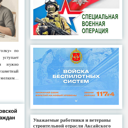
голку» по
уступает
ли нужно
заметный
д мелким…
овской
раждан
Уважаемые работники и ветераны
строительной отрасли Аксайского