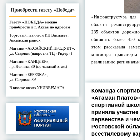
Приобрести газету «Победа»
«Инфраструктура для
Газету «ПОБЕДА» можно
области реконструир
приобрести в г. Аксае по адресам:
235 объектов дорожно
Торговый павильон ИП Васильев,
обновить более 450 
Аксайский рынок
этом рассказала заме
Магазин «АКСАЙСКИЙ ПРОДУКТ»,
ул. Садовая (напротив ТЦ «Ридер»)
министра транспорта
Магазин «КАНЦЛЕР»,
реализацию региональ
пр. Ленина, 30 (цокольный этаж)
Магазин «БЕРЕЗКА»,
ул. Садовая, 8А
В киоске около УНИВЕРМАГА
Команда спортив
«Атаман Платов»
спортивной шко
приняла участие
первенстве и че
Ростовской обла
всестилевому ка