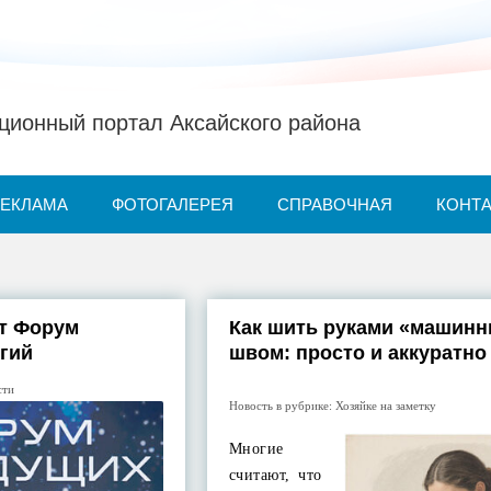
ионный портал Аксайского района
РЕКЛАМА
ФОТОГАЛЕРЕЯ
СПРАВОЧНАЯ
КОНТ
т Форум
Как шить руками «машин
гий
швом: просто и аккуратно
сти
Новость в рубрике:
Хозяйке на заметку
Многие
считают, что