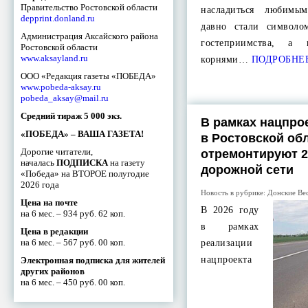
Правительство Ростовской области
насладиться любимы
depprint.donland.ru
давно стали символ
Администрация Аксайского района
гостеприимства, а
Ростовской области
www.aksayland.ru
корнями…
ПОДРОБНЕ
ООО «Редакция газеты «ПОБЕДА»
www.pobeda-aksay.ru
pobeda_aksay@mail.ru
Средний тираж 5 000 экз.
В рамках нацпрое
«ПОБЕДА» – ВАША ГАЗЕТА!
в Ростовской об
Дорогие читатели,
отремонтируют 2
началась
ПОДПИСКА
на газету
дорожной сети
«Победа» на ВТОРОЕ полугодие
2026 года
Новость в рубрике:
Донские Ве
Цена на почте
В 2026 году
на 6 мес. – 934 руб. 62 коп.
в рамках
Цена в редакции
на 6 мес. – 567 руб. 00 коп.
реализации
нацпроекта
Электронная подписка для жителей
других районов
на 6 мес. – 450 руб. 00 коп.