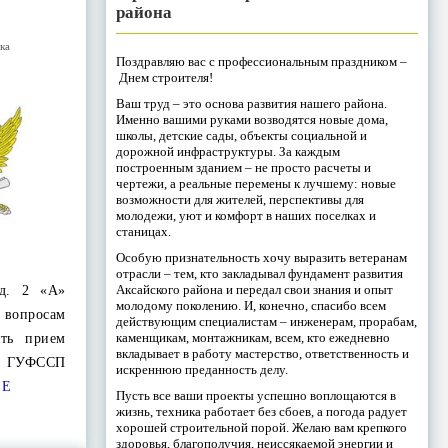
района
ка
Поздравляю вас с профессиональным праздником –
Днем строителя!
Ваш труд – это основа развития нашего района.
Именно вашими руками возводятся новые дома,
школы, детские сады, объекты социальной и
дорожной инфраструктуры. За каждым
построенным зданием – не просто расчеты и
чертежи, а реальные перемены к лучшему: новые
возможности для жителей, перспективы для
молодежи, уют и комфорт в наших поселках и
станицах.
Особую признательность хочу выразить ветеранам
отрасли – тем, кто закладывал фундамент развития
Аксайского района и передал свои знания и опыт
 д. 2 «А»
молодому поколению. И, конечно, спасибо всем
вопросам
действующим специалистам – инженерам, прорабам,
каменщикам, монтажникам, всем, кто ежедневно
ять прием
вкладывает в работу мастерство, ответственность и
ля ГУФССП
искреннюю преданность делу.
ЕЕ
Пусть все ваши проекты успешно воплощаются в
жизнь, техника работает без сбоев, а погода радует
хорошей строительной порой. Желаю вам крепкого
здоровья, благополучия, неиссякаемой энергии и