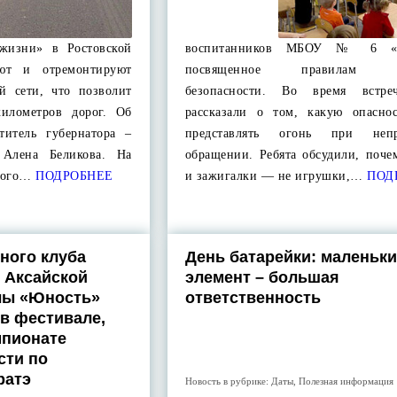
 жизни» в Ростовской
воспитанников МБОУ № 6 «Т
уют и отремонтируют
посвященное правилам п
й сети, что позволит
безопасности. Во время встре
километров дорог. Об
рассказали о том, какую опасно
ститель губернатора –
представлять огонь при непр
 Алена Беликова. На
обращении. Ребята обсудили, поче
ного…
ПОДРОБНЕЕ
и зажигалки — не игрушки,…
ПОД
ного клуба
День батарейки: маленьк
 Аксайской
элемент – большая
лы «Юность»
ответственность
 в фестивале,
мпионате
сти по
ратэ
Новость в рубрике:
Даты
,
Полезная информация