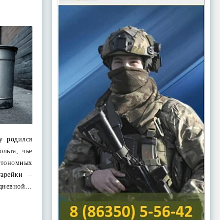
у родился
льта, чье
втономных
тарейки –
едневной…