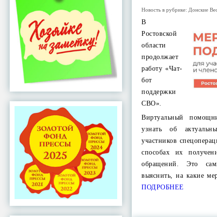
Новость в рубрике:
Донские Ве
В
Ростовской
области
продолжает
работу «Чат-
бот
поддержки
СВО».
Виртуальный помощн
узнать об актуальн
участников спецоперац
способах их получен
обращений. Это са
выяснить, на какие м
ПОДРОБНЕЕ