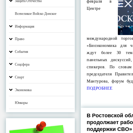
Защита Отечества
февраля в
Центре
Всевеликое Войско Донское
Информация
международной торго
Право
«Биоэкономика для ч
События
ждут более 30 тем
панельных дискуссий
Соцсфера
спикеров. По словам
председателя Правите
Спорт
Мантурова, форум бу
ПОДРОБНЕЕ
Экономика
Юнкоры
В Ростовской об
продолжает рабо
поддержки СВО»