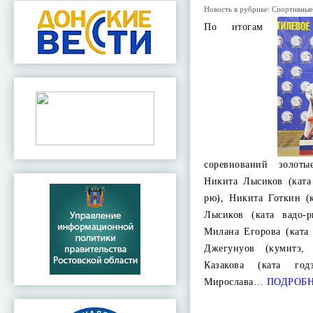
Новость в рубрике:
Спортивные
По итогам
соревнований золоты
Никита Лысиков (ката
рю), Никита Готкин (
Лысиков (ката вадо-
Милана Егорова (ката
Джегунуов (кумитэ,
Казакова (ката год
Мирослава…
ПОДРОБ