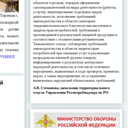
объектов торговли; порядок оформления
санэпидзаключений на виды деятельности (работы,
услуги); лицензирование отдельных видов
еремок»,
деятельности; исполнение требований
законодательства в области санитарно-
ожарной
эпидемиологического благополучия населения и
чи детям
защиты прав потребителей; требования к
производимой и реализуемой пищевой продукции в
сть может
соответствии с техническими регламентами
авильном
Таможенного союза; соблюдение требований
законодательства в области защиты прав
му спички
потребителей при оказании услуг и реализации
РОБНЕЕ
непродовольственной группы товаров;
информирование о результатах контрольно-
надзорной деятельности, в том числе основных
нарушениях, выявленных в ходе проверок, принятых
мерах, а также мероприятиях по устранению
выявленных нарушений обязательных требований.
ий
А.В. Степанова, начальник территориального
отдела Управления Роспотребнадзора по РО