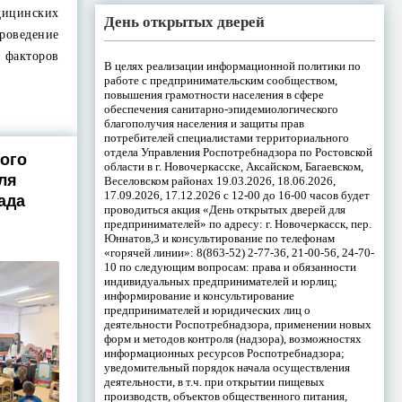
дицинских
День открытых дверей
роведение
 факторов
В целях реализации информационной политики по
работе с предпринимательским сообществом,
повышения грамотности населения в сфере
обеспечения санитарно-эпидемиологического
благополучия населения и защиты прав
потребителей специалистами территориального
отдела Управления Роспотребнадзора по Ростовской
ого
области в г. Новочеркасске, Аксайском, Багаевском,
ля
Веселовском районах 19.03.2026, 18.06.2026,
17.09.2026, 17.12.2026 с 12-00 до 16-00 часов будет
ада
проводиться акция «День открытых дверей для
предпринимателей» по адресу: г. Новочеркасск, пер.
Юннатов,3 и консультирование по телефонам
«горячей линии»: 8(863-52) 2-77-36, 21-00-56, 24-70-
10 по следующим вопросам: права и обязанности
индивидуальных предпринимателей и юрлиц;
информирование и консультирование
предпринимателей и юридических лиц о
деятельности Роспотребнадзора, применении новых
форм и методов контроля (надзора), возможностях
информационных ресурсов Роспотребнадзора;
уведомительный порядок начала осуществления
деятельности, в т.ч. при открытии пищевых
производств, объектов общественного питания,