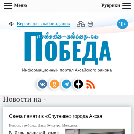
Меню
Рубрики
П
16+
Версия для слабовидящих
pobeda-aksay.ru
ОБЕДА
Информационный портал Аксайского района
Новости на -
Свеча памяти в «Спутнике» города Аксая
Новость в рубрике:
Даты
,
Культура
,
Молодежь
В День воинской славы