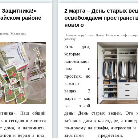
 Защитника!»
2 марта – День старых ве
сайском районе
освобождаем пространств
нового
чества
,
Молодежь
Новость в рубрике:
Даты
,
Полезная информаци
заметку
Есть дни,
которые
напоминают
нам о
простых, но
важных
вещах. 2
марта – как
раз такой
щитника». Наш общий
день: День старых вещей. Это 
 кто сегодня находится
забавная дата в календаре, а повод
от дома, и напомнить,
по‑новому на шкафы, антресоли и 
ойцов и верим в них.
забытыми предметами, к