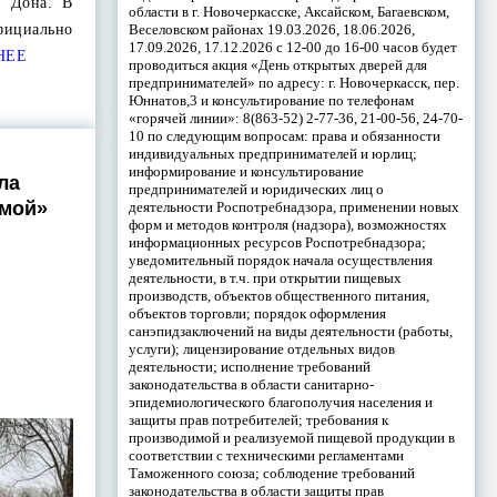
й Дона. В
области в г. Новочеркасске, Аксайском, Багаевском,
Веселовском районах 19.03.2026, 18.06.2026,
официально
17.09.2026, 17.12.2026 с 12-00 до 16-00 часов будет
НЕЕ
проводиться акция «День открытых дверей для
предпринимателей» по адресу: г. Новочеркасск, пер.
Юннатов,3 и консультирование по телефонам
«горячей линии»: 8(863-52) 2-77-36, 21-00-56, 24-70-
10 по следующим вопросам: права и обязанности
индивидуальных предпринимателей и юрлиц;
информирование и консультирование
ла
предпринимателей и юридических лиц о
имой»
деятельности Роспотребнадзора, применении новых
форм и методов контроля (надзора), возможностях
информационных ресурсов Роспотребнадзора;
уведомительный порядок начала осуществления
деятельности, в т.ч. при открытии пищевых
производств, объектов общественного питания,
объектов торговли; порядок оформления
санэпидзаключений на виды деятельности (работы,
услуги); лицензирование отдельных видов
деятельности; исполнение требований
законодательства в области санитарно-
эпидемиологического благополучия населения и
защиты прав потребителей; требования к
производимой и реализуемой пищевой продукции в
соответствии с техническими регламентами
Таможенного союза; соблюдение требований
законодательства в области защиты прав