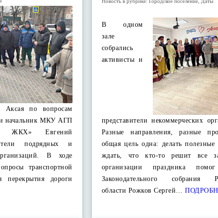
ы
Новость в рубрике:
Городское поселение
,
Даты
В одном
зале
собрались
активисты и
а Аксая по вопросам
 и начальник МКУ АГП
представители некоммерческих орг
о и ЖКХ» Евгений
Разные направления, разные пр
вители подрядных и
общая цель одна: делать полезные
организаций. В ходе
ждать, что кто-то решит все з
вопросы транспортной
организации праздника помог
я перекрытия дороги
Законодательного собрания Ро
области Рожков Сергей…
ПОДРОБН