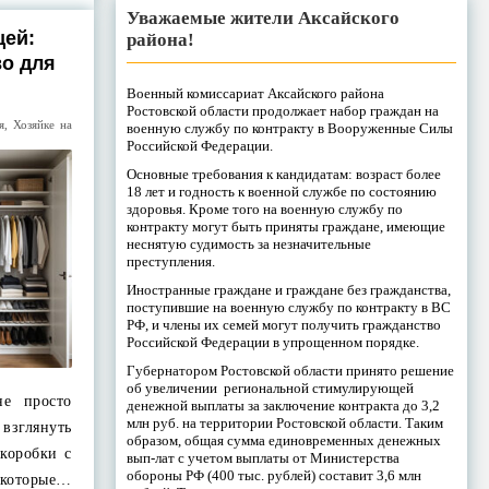
Уважаемые жители Аксайского
щей:
района!
о для
Военный комиссариат Аксайского района
Ростовской области продолжает набор граждан на
я
,
Хозяйке на
военную службу по контракту в Вооруженные Силы
Российской Федерации.
Основные требования к кандидатам: возраст более
18 лет и годность к военной службе по состоянию
здоровья. Кроме того на военную службу по
контракту могут быть приняты граждане, имеющие
неснятую судимость за незначительные
преступления.
Иностранные граждане и граждане без гражданства,
поступившие на военную службу по контракту в ВС
РФ, и члены их семей могут получить гражданство
Российской Федерации в упрощенном порядке.
Губернатором Ростовской области принято решение
об увеличении региональной стимулирующей
не просто
денежной выплаты за заключение контракта до 3,2
млн руб. на территории Ростовской области. Таким
 взглянуть
образом, общая сумма единовременных денежных
коробки с
вып-лат с учетом выплаты от Министерства
обороны РФ (400 тыс. рублей) составит 3,6 млн
оторые…