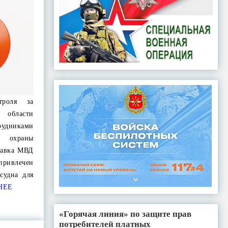
троля за
области
удниками
 охраны
лавка МВД
ривлечен
судна для
НЕЕ
«Горячая линия» по защите прав
потребителей платных