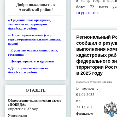
в конце года в онла
Добро пожаловать в
более 72 тысяч уч
Аксайский район!
ПОДРОБНЕЕ
– Традиционные праздники,
фестивали на территории
Аксайского района
– Отдых и развлечения (спорт,
Региональный Р
торгово-развлекательные центры,
сообщил о резул
парки)
выполнения ком
– К услугам отдыхающих отели,
гостиницы
кадастровых раб
федерального зн
– Центры красоты и здоровья
территории Рост
– Достопримечательности
Аксайского района
в 2025 году
Новость в рубрике:
Справка
В период с
О ГАЗЕТЕ
01.01.2025
Общественно-политическая газета
по
«ПОБЕДА»
31.12.2025
издается с 1937 года
филиалом
Учредители: