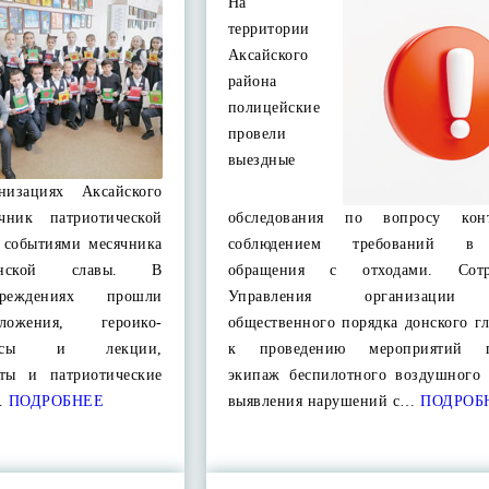
На
территории
Аксайского
района
полицейские
провели
выездные
анизациях Аксайского
чник патриотической
обследования по вопросу кон
 событиями месячника
соблюдением требований в 
нской славы. В
обращения с отходами. Сотр
чреждениях прошли
Управления организации
жения, героико-
общественного порядка донского г
 часы и лекции,
к проведению мероприятий п
рты и патриотические
экипаж беспилотного воздушного 
…
ПОДРОБНЕЕ
выявления нарушений с…
ПОДРОБ