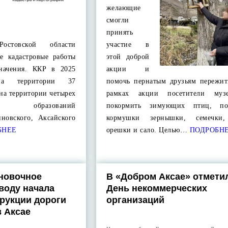
желающие
смогли
принять
остовской области
участие в
е кадастровые работы
этой доброй
значения. ККР в 2025
акции и
на территории 37
помочь пернатым друзьям пережит
 на территории четырех
рамках акции посетители муз
х образований
покормить зимующих птиц, п
иновского, Аксайского
кормушки зернышки, семечки,
БНЕЕ
орешки и сало. Целью…
ПОДРОБН
новочное
В «Добром Аксае» отмети
воду начала
День некоммерческих
трукции дороги
организаций
в Аксае