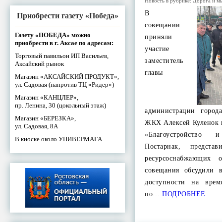
Новость в рубрике:
Дорога и м
В
Приобрести газету «Победа»
совещании
Газету «ПОБЕДА» можно
приняли
приобрести в г. Аксае по адресам:
участие
Торговый павильон ИП Васильев,
заместитель
Аксайский рынок
главы
Магазин «АКСАЙСКИЙ ПРОДУКТ»,
ул. Садовая (напротив ТЦ «Ридер»)
Магазин «КАНЦЛЕР»,
пр. Ленина, 30 (цокольный этаж)
администрации город
Магазин «БЕРЕЗКА»,
ЖКХ Алексей Куленок
ул. Садовая, 8А
«Благоустройств
В киоске около УНИВЕРМАГА
Постарнак, предста
ресурсоснабжающих 
совещания обсудили 
доступности на врем
по…
ПОДРОБНЕЕ