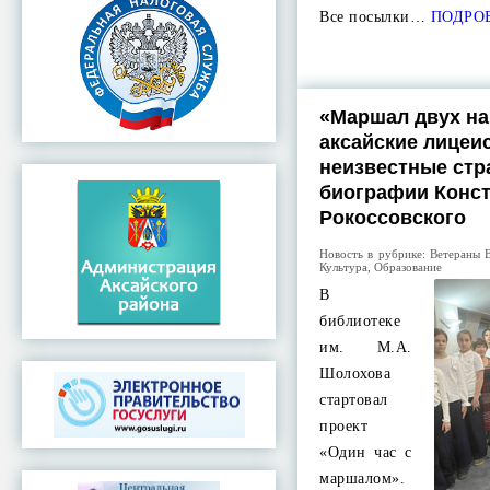
Все посылки…
ПОДРО
«Маршал двух на
аксайские лицеи
неизвестные ст
биографии Конс
Рокоссовского
Новость в рубрике:
Ветераны 
Культура
,
Образование
В
библиотеке
им. М.А.
Шолохова
стартовал
проект
«Один час с
маршалом».