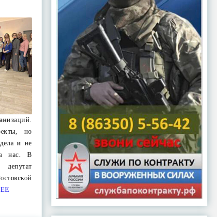
анизаций.
оекты, но
 дела и не
а нас. В
 депутат
стовской
ЕЕ