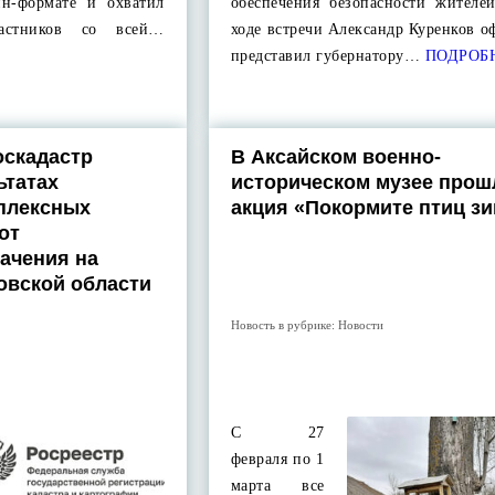
йн-формате и охватил
обеспечения безопасности жителе
астников со всей…
ходе встречи Александр Куренков 
представил губернатору…
ПОДРОБ
оскадастр
В Аксайском военно-
ьтатах
историческом музее прош
плексных
акция «Покормите птиц з
от
ачения на
овской области
Новость в рубрике:
Новости
С 27
февраля по 1
марта все