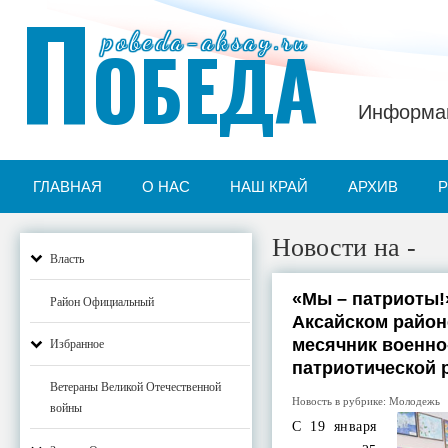
П
pobeda-aksay.ru
ОБЕДА
Информац
ГЛАВНАЯ
О НАС
НАШ КРАЙ
АРХИВ
Новости на -
Власть
«Мы – патриоты!»
Район Официальный
Аксайском райо
месячник военно
Избранное
патриотической 
Ветераны Великой Отечественной
Новость в рубрике:
Молодежь
войны
С 19 января