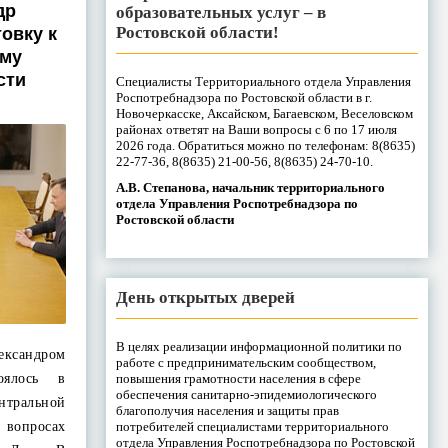
др
образовательных услуг – в
Ростовской области!
овку к
ому
сти
Специалисты Территориального отдела Управления
Роспотребнадзора по Ростовской области в г.
Новочеркасске, Аксайском, Багаевском, Веселовском
районах ответят на Ваши вопросы с 6 по 17 июля
2026 года. Обратиться можно по телефонам: 8(8635)
22-77-36, 8(8635) 21-00-56, 8(8635) 24-70-10.
А.В. Степанова, начальник территориального
отдела Управления Роспотребнадзора по
Ростовской области
День открытых дверей
В целях реализации информационной политики по
сандром
работе с предпринимательским сообществом,
повышения грамотности населения в сфере
оялось в
обеспечения санитарно-эпидемиологического
ентральной
благополучия населения и защиты прав
потребителей специалистами территориального
вопросах
отдела Управления Роспотребнадзора по Ростовской