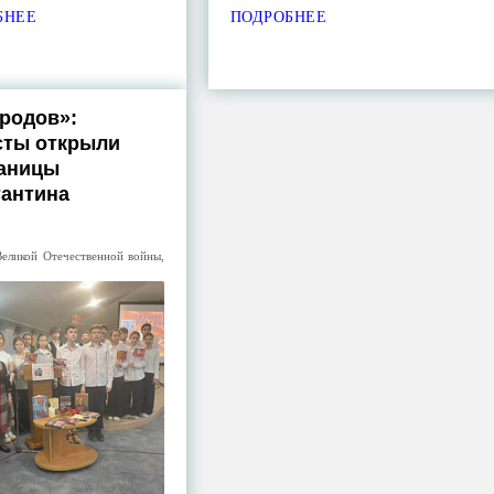
БНЕЕ
ПОДРОБНЕЕ
родов»:
сты открыли
раницы
тантина
Великой Отечественной войны
,