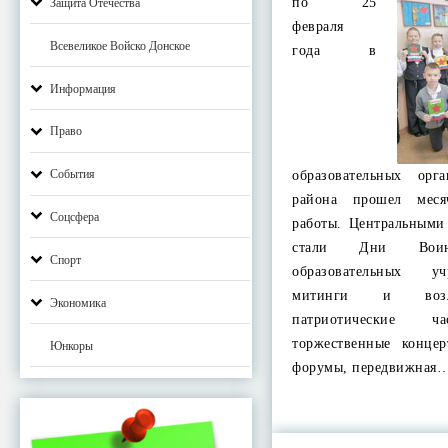
по 25
Защита Отечества
февраля
Всевеликое Войско Донское
года в
Информация
Право
События
образовательных орг
района прошел меся
Соцсфера
работы. Центральными
стали Дни Вои
Спорт
образовательных у
митинги и возло
Экономика
патриотические
торжественные конце
Юнкоры
форумы, передвижная