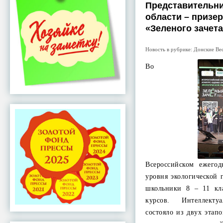
Представительн
области – призе
«Зеленого зачет
Новость в рубрике:
Донские Ве
Во
Всероссийском ежего
уровня экологической 
школьники 8 – 11 кл
курсов. Интеллекту
состояло из двух этап