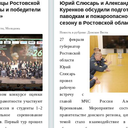
ицы Ростовской
Юрий Слюсарь и Алексан
ры и победители
Куренков обсудили подгот
а»
паводкам и пожароопасн
сезону в Ростовской обла
сти
,
Молодежь
Новость в рубрике:
Донские Вести
27 февраля
губернатор
Ростовской
области
Юрий
Слюсарь
провел
рабочую
дном конкурсе оценки
встречу с
грамотности участвуют
главой МЧС России Алек
ассов и студенты 1–2
Куренковым. Мероприятие сост
альное соревнование
правительстве донского региона, ц
ов. Первый тур прошел
темой стало взаимодействие в 