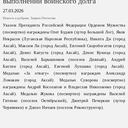
выполнении воинского долга
27.03.2026
Новость в рубрике:
Защита Отечества
Указом Президента Российской Федерации Орденом Мужества
(посмертно) награждены Олег Будаев (хутор Большой Лог), Яков
Некрасов (Луганская Наролная Республика), Никита Ди (город
Аксай), Максим Ли (город Аксай), Евгений Скоробогатов (город
Аксай), Денис Капуста (город Аксай), Денис Куница (город
Аксай), Василий Барышников (поселок Дивный), Андрей
Бахтин (город Аксай), Евгений Лупашко (город Аксай).
Медалью «За отвагу» (посмертно) награжден Александр
Ломакин (город Аксай). Медалью Суворова (посмертно)
награждены Андрей Косолапов и Владислав Николаенко (город
Аксай). Медалью Жукова (посмертно) награждены Василий
Гитенко (поселок Октябрьский), Дмитрий Печеркин (хутор
Черюмкин) и Данил Ничаев (поселок Реконструктор).