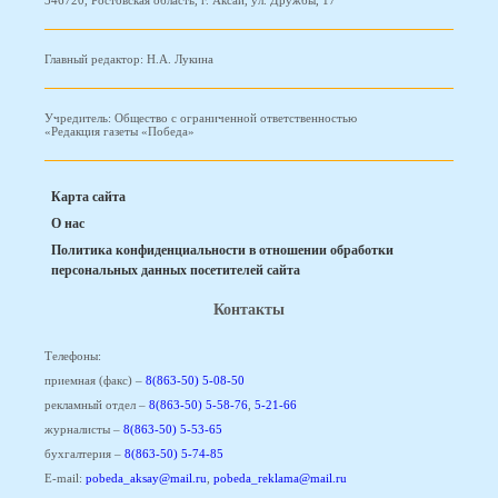
346720, Ростовская область, г. Аксай, ул. Дружбы, 17
Главный редактор: Н.А. Лукина
Учредитель: Общество с ограниченной ответственностью
«Редакция газеты «Победа»
Карта сайта
О нас
Политика конфиденциальности в отношении обработки
персональных данных посетителей сайта
Контакты
Телефоны:
приемная (факс) –
8(863-50) 5-08-50
рекламный отдел –
8(863-50) 5-58-76
,
5-21-66
журналисты –
8(863-50) 5-53-65
бухгалтерия –
8(863-50) 5-74-85
E-mail:
pobeda_aksay@mail.ru
,
pobeda_reklama@mail.ru