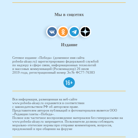
Мы в соцсетях
Издание
Сетевое издание «Победа» (доменное имя сайта
pobeda-aksay.ru) зарегистрировано федеральной службой
по надзору в сфере связи, информационных технологий
и массовых коммуникаций (Роскомнадзор) 26 июля
2019 года, регистрационный номер Эл № ФС77-76383
16+
Вся информация, размещенная на веб-сайте
www.pobeda-aksay.ru охраняется в соответствии
с законодательством РФ об авторском праве.
Представителем авторов публикаций и фотоматериалов является ООО
«Редакция газеты «Победа».
Полное или частичное воспроизведение материалов без гиперрассылки на
www.pobeda-aksay.ru запрещается. Пользователи должны соблюдать
морально-этические нормы при отправке комментариев, вопросов,
предложений и при общении на форуме