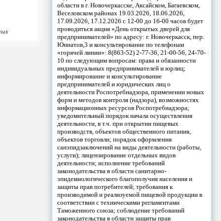
области в г. Новочеркасске, Аксайском, Багаевском,
Веселовском районах 19.03.2026, 18.06.2026,
17.09.2026, 17.12.2026 с 12-00 до 16-00 часов будет
проводиться акция «День открытых дверей для
ных
предпринимателей» по адресу: г. Новочеркасск, пер.
Юннатов,3 и консультирование по телефонам
«горячей линии»: 8(863-52) 2-77-36, 21-00-56, 24-70-
10 по следующим вопросам: права и обязанности
индивидуальных предпринимателей и юрлиц;
информирование и консультирование
предпринимателей и юридических лиц о
деятельности Роспотребнадзора, применении новых
форм и методов контроля (надзора), возможностях
информационных ресурсов Роспотребнадзора;
уведомительный порядок начала осуществления
деятельности, в т.ч. при открытии пищевых
производств, объектов общественного питания,
объектов торговли; порядок оформления
санэпидзаключений на виды деятельности (работы,
услуги); лицензирование отдельных видов
деятельности; исполнение требований
законодательства в области санитарно-
эпидемиологического благополучия населения и
защиты прав потребителей; требования к
производимой и реализуемой пищевой продукции в
соответствии с техническими регламентами
Таможенного союза; соблюдение требований
законодательства в области защиты прав