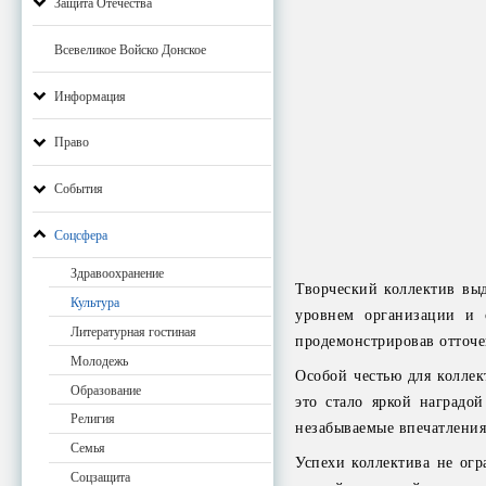
Защита Отечества
Всевеликое Войско Донское
Информация
Право
События
Соцсфера
Здравоохранение
Творческий коллектив выд
Культура
уровнем организации и 
Литературная гостиная
продемонстрировав отточе
Молодежь
Особой честью для коллек
Образование
это стало яркой наградо
Религия
незабываемые впечатлени
Семья
Успехи коллектива не огр
Соцзащита