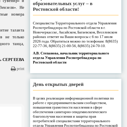
й сувенир» и
образовательных услуг – в
Вензеля». Не
Ростовской области!
тные номера
Специалисты Территориального отдела Управления
Роспотребнадзора по Ростовской области в г.
итие таланта
Новочеркасске, Аксайском, Багаевском, Веселовском
районах ответят на Ваши вопросы с 6 по 17 июля
ив не только
2026 года. Обратиться можно по телефонам: 8(8635)
дного танца,
22-77-36, 8(8635) 21-00-56, 8(8635) 24-70-10.
А.В. Степанова, начальник территориального
отдела Управления Роспотребнадзора по
ь СЕРГЕЕВА
Ростовской области
print
День открытых дверей
В целях реализации информационной политики по
работе с предпринимательским сообществом,
повышения грамотности населения в сфере
обеспечения санитарно-эпидемиологического
благополучия населения и защиты прав
потребителей специалистами территориального
отдела Управления Роспотребнадзора по Ростовской