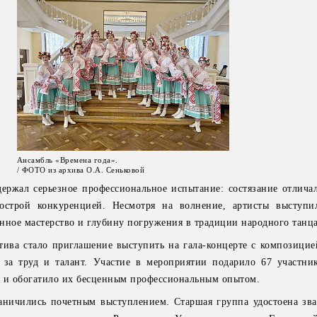
Ансамбль «Времена года».
/ ФОТО из архива О.А. Сеньковой
ержал серьезное профессиональное испытание: состязание отлича
острой конкуренцией. Несмотря на волнение, артисты выступи
нное мастерство и глубину погружения в традиции народного танца
тива стало приглашение выступить на гала-концерте с композицие
й за труд и талант. Участие в мероприятии подарило 67 участни
я и обогатило их бесценным профессиональным опытом.
аничились почетным выступлением. Старшая группа удостоена зва