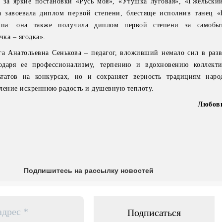
и за яркие постановки «Русь моя», «Утушка луговая», «Гжельски
а завоевала диплом первой степени, блестяще исполнив танец «
ппа: она также получила диплом первой степени за самобы
ка – ягодка».
а Анатольевна Сенькова – педагог, вложивший немало сил в разв
годаря ее профессионализму, терпению и вдохновению коллект
ьтатов на конкурсах, но и сохраняет верность традициям наро
ление искреннюю радость и душевную теплоту.
Любов
Подпишитесь на рассылку новостей