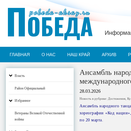
П
pobeda-aksay.ru
ОБЕДА
Информац
ГЛАВНАЯ
О НАС
НАШ КРАЙ
АРХИВ
Ансамбль наро
Власть
международног
Район Официальный
28.03.2026
Новость в рубрике:
Достижения
,
Ку
Избранное
Ансамбль народного танца
хореографии «Код нации»
Ветераны Великой Отечественной
войны
по 20 марта.