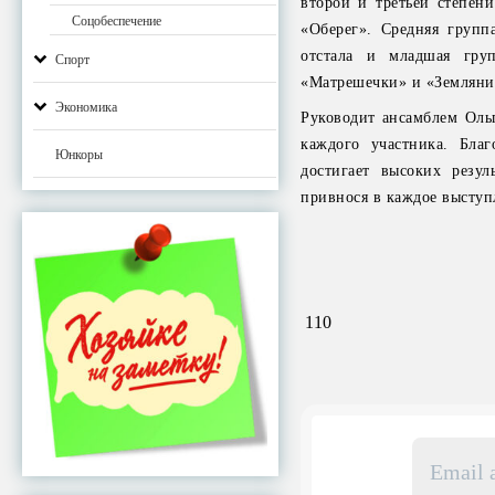
второй и третьей степен
Соцобеспечение
«Оберег». Средняя групп
отстала и младшая гру
Спорт
«Матрешечки» и «Землянич
Экономика
Руководит ансамблем Ольг
каждого участника. Бла
Юнкоры
достигает высоких резул
привнося в каждое выступ
110
Email
адрес
*