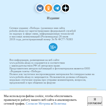
Издание
Сетевое издание «Победа» (доменное имя сайта
pobeda-aksay.ru) зарегистрировано федеральной службой
по надзору в сфере связи, информационных технологий
и массовых коммуникаций (Роскомнадзор) 26 июля
2019 года, регистрационный номер Эл № ФС77-76383
16+
Вся информация, размещенная на веб-сайте
www.pobeda-aksay.ru охраняется в соответствии
с законодательством РФ об авторском праве.
Представителем авторов публикаций и фотоматериалов является ООО
«Редакция газеты «Победа».
Полное или частичное воспроизведение материалов без гиперрассылки на
www.pobeda-aksay.ru запрещается. Пользователи должны соблюдать
морально-этические нормы при отправке комментариев, вопросов,
предложений и при общении на форуме
ПОБЕДА © 2010-2026
Мы используем файлы cookie, чтобы обеспечивать
Я
правильную работу нашего веб-сайта и анализировать
согласен/
сетевой трафик.
Согласие Метрика
и
Политика