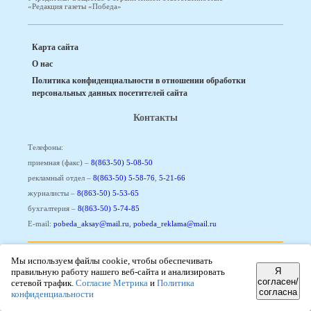
«Редакция газеты «Победа»
Карта сайта
О нас
Политика конфиденциальности в отношении обработки
персональных данных посетителей сайта
Контакты
Телефоны:
приемная (факс) –
8(863-50) 5-08-50
рекламный отдел –
8(863-50) 5-58-76
,
5-21-66
журналисты –
8(863-50) 5-53-65
бухгалтерия –
8(863-50) 5-74-85
E-mail:
pobeda_aksay@mail.ru
,
pobeda_reklama@mail.ru
Мы используем файлы cookie, чтобы обеспечивать
Мы в соцсетях
Я
правильную работу нашего веб-сайта и анализировать
согласен/
сетевой трафик.
Согласие Метрика
и
Политика
согласна
конфиденциальности