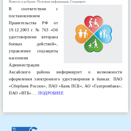
Новость в рубрике:
Полезная информация
,
Соцзащита
В соответствии с
постановлением
Правительства РФ от
19.12.2003 г. № 763 «Об
удостоверении ветерана
боевых действий»,
управление соцзащиты
населения
Администрации
Аксайского района информирует о возможности
оформления электронного удостоверения в банках: ПАО
«Сбербанк России»; ПАО «Банк ПСБ»; АО «Газпромбанк»;
ПАО «ВТБ»….
ПОДРОБНЕЕ