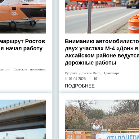
 маршрут Ростов
Вниманию автомобилисто
ая начал работу
двух участках М-4 «Дон» в
Аксайском районе ведутс
дорожные работы
овости
,
Сельские поселения
,
Рубрика:
Донские Вести
,
Транспорт
01.04.2026
101
ПОДРОБНЕЕ