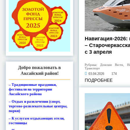
Навигация-2026:
– Старочеркасск
с 3 апреля
Рубрика:
Донские Вести
,
Н
Добро пожаловать в
Транспорт
Аксайский район!
03.04.2026
174
ПОДРОБНЕЕ
– Традиционные праздники,
фестивали на территории
Аксайского района
– Отдых и развлечения (спорт,
торгово-развлекательные центры,
парки)
– К услугам отдыхающих отели,
гостиницы