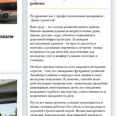
района
Поздравляю вас с профессиональным праздником –
Днем строителя!
Ваш труд – это основа развития нашего района.
Именно вашими руками возводятся новые дома,
школы, детские сады, объекты социальной и
товали
дорожной инфраструктуры. За каждым
построенным зданием – не просто расчеты и
чертежи, а реальные перемены к лучшему: новые
возможности для жителей, перспективы для
молодежи, уют и комфорт в наших поселках и
станицах.
Особую признательность хочу выразить ветеранам
отрасли – тем, кто закладывал фундамент развития
Аксайского района и передал свои знания и опыт
молодому поколению. И, конечно, спасибо всем
действующим специалистам – инженерам, прорабам,
каменщикам, монтажникам, всем, кто ежедневно
вкладывает в работу мастерство, ответственность и
искреннюю преданность делу.
Пусть все ваши проекты успешно воплощаются в
жизнь, техника работает без сбоев, а погода радует
хорошей строительной порой. Желаю вам крепкого
здоровья, благополучия, неиссякаемой энергии и