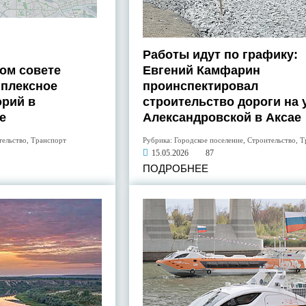
Работы идут по графику:
ом совете
Евгений Камфарин
мплексное
проинспектировал
орий в
строительство дороги на 
е
Александровской в Аксае
тельство
,
Транспорт
Рубрика:
Городское поселение
,
Строительство
,
Т
15.05.2026
87
ПОДРОБНЕЕ