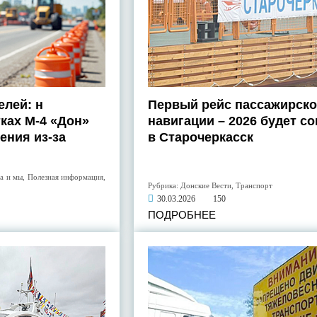
лей: н
Первый рейс пассажирск
ках М-4 «Дон»
навигации – 2026 будет с
ения из-за
в Старочеркасск
а и мы
,
Полезная информация
,
Рубрика:
Донские Вести
,
Транспорт
30.03.2026
150
ПОДРОБНЕЕ