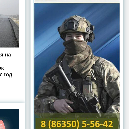
я на
ок
7 год