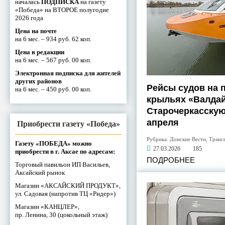
началась
ПОДПИСКА
на газету
«Победа» на ВТОРОЕ полугодие
2026 года
Цена на почте
на 6 мес. – 934 руб. 62 коп.
Цена в редакции
на 6 мес. – 567 руб. 00 коп.
Электронная подписка для жителей
других районов
Рейсы судов на 
на 6 мес. – 450 руб. 00 коп.
крыльях «Валдай
Старочеркасскую
апреля
Приобрести газету «Победа»
Рубрика:
Донские Вести
,
Транс
Газету «ПОБЕДА» можно
27.03.2026
185
приобрести в г. Аксае по адресам:
ПОДРОБНЕЕ
Торговый павильон ИП Васильев,
Аксайский рынок
Магазин «АКСАЙСКИЙ ПРОДУКТ»,
ул. Садовая (напротив ТЦ «Ридер»)
Магазин «КАНЦЛЕР»,
пр. Ленина, 30 (цокольный этаж)