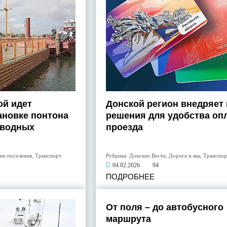
ой идет
Донской регион внедряет
ановке понтона
решения для удобства оп
дводных
проезда
ие поселения
,
Транспорт
Рубрика:
Донские Вести
,
Дорога и мы
,
Транспор
04.02.2026
94
ПОДРОБНЕЕ
От поля – до автобусного
маршрута