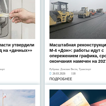
ласти утвердили
Масштабная реконструкци
д на «дачных»»
М-4 «Дон»: работы идут с
опережением графика, ср
окончания намечен на 202
порт
Рубрика:
Донские Вести
,
Транспорт
26.03.2026
118
ПОДРОБНЕЕ