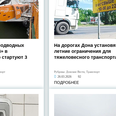
подводных
На дорогах Дона установя
» в
летние ограничения для
 стартуют 3
тяжеловесного транспорт
порт
Рубрика:
Донские Вести
,
Транспорт
26.03.2026
92
ПОДРОБНЕЕ