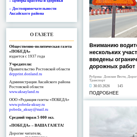
– Центры красоты и здоровья
– Достопримечательности
Аксайского района
О ГАЗЕТЕ
Вниманию водите
Общественно-политическая газета
«ПОБЕДА»
нескольких участ
издается с 1937 года
введены огранич
Учредители:
дорожных работ
Правительство Ростовской области
depprint.donland.ru
Рубрика:
Донские Вести
,
Дорог
Транспорт
Администрация Аксайского района
30.03.2026
145
Ростовской области
www.aksayland.ru
ПОДРОБНЕЕ
ООО «Редакция газеты «ПОБЕДА»
www.pobeda-aksay.ru
pobeda_aksay@mail.ru
Средний тираж 5 000 экз.
«ПОБЕДА» – ВАША ГАЗЕТА!
Дорогие читатели,