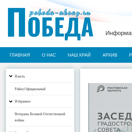
П
pobeda-aksay.ru
ОБЕДА
Информац
ГЛАВНАЯ
О НАС
НАШ КРАЙ
АРХИВ
Власть
Район Официальный
Избранное
Ветераны Великой Отечественной
войны