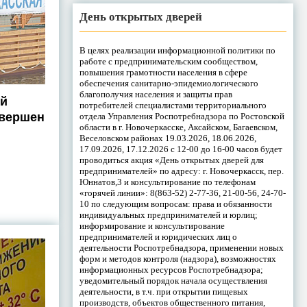
День открытых дверей
В целях реализации информационной политики по
работе с предпринимательским сообществом,
повышения грамотности населения в сфере
обеспечения санитарно-эпидемиологического
благополучия населения и защиты прав
ой
потребителей специалистами территориального
овершен
отдела Управления Роспотребнадзора по Ростовской
области в г. Новочеркасске, Аксайском, Багаевском,
Веселовском районах 19.03.2026, 18.06.2026,
17.09.2026, 17.12.2026 с 12-00 до 16-00 часов будет
проводиться акция «День открытых дверей для
предпринимателей» по адресу: г. Новочеркасск, пер.
Юннатов,3 и консультирование по телефонам
«горячей линии»: 8(863-52) 2-77-36, 21-00-56, 24-70-
10 по следующим вопросам: права и обязанности
индивидуальных предпринимателей и юрлиц;
информирование и консультирование
предпринимателей и юридических лиц о
деятельности Роспотребнадзора, применении новых
форм и методов контроля (надзора), возможностях
информационных ресурсов Роспотребнадзора;
уведомительный порядок начала осуществления
деятельности, в т.ч. при открытии пищевых
производств, объектов общественного питания,