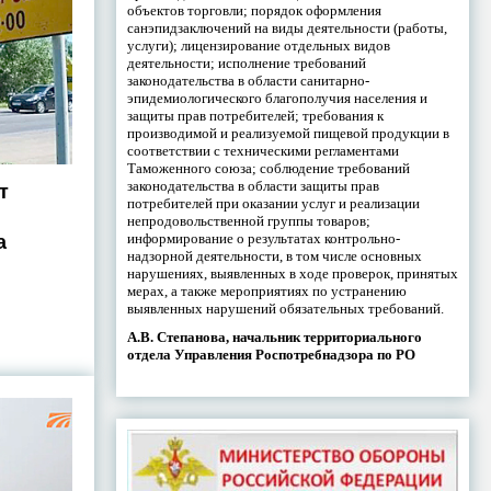
объектов торговли; порядок оформления
санэпидзаключений на виды деятельности (работы,
услуги); лицензирование отдельных видов
деятельности; исполнение требований
законодательства в области санитарно-
эпидемиологического благополучия населения и
защиты прав потребителей; требования к
производимой и реализуемой пищевой продукции в
соответствии с техническими регламентами
Таможенного союза; соблюдение требований
законодательства в области защиты прав
т
потребителей при оказании услуг и реализации
непродовольственной группы товаров;
информирование о результатах контрольно-
а
надзорной деятельности, в том числе основных
нарушениях, выявленных в ходе проверок, принятых
мерах, а также мероприятиях по устранению
выявленных нарушений обязательных требований.
А.В. Степанова, начальник территориального
отдела Управления Роспотребнадзора по РО