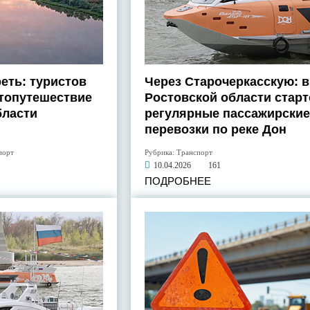
еть: туристов
Через Старочеркасскую: в
топутешествие
Ростовской области стар
бласти
регулярные пассажирские
перевозки по реке Дон
порт
Рубрика:
Транспорт
10.04.2026
161
ПОДРОБНЕЕ