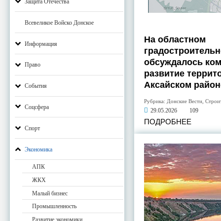
Защита Отечества
Всевеликое Войско Донское
На областном
Информация
градостроительн
обсуждалось ко
Право
развитие террит
Аксайском район
События
Рубрика:
Донские Вести
,
Строи
Соцсфера
29.05.2026
109
ПОДРОБНЕЕ
Спорт
Экономика
АПК
ЖКХ
Малый бизнес
Промышленность
Развитие экономики