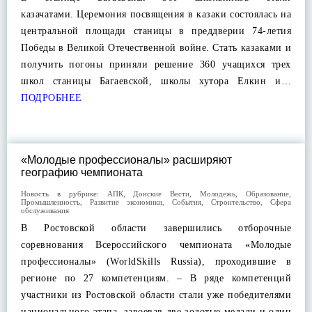
казачатами. Церемония посвящения в казаки состоялась на
центральной площади станицы в преддверии 74-летия
Победы в Великой Отечественной войне. Стать казаками и
получить погоны приняли решение 360 учащихся трех
школ станицы Багаевской, школы хутора Елкин и…
ПОДРОБНЕЕ
«Молодые профессионалы» расширяют
географию чемпионата
Новость в рубрике:
АПК
,
Донские Вести
,
Молодежь
,
Образование
,
Промышленность
,
Развитие экономики
,
События
,
Строительство
,
Сфера
обслуживания
В Ростовской области завершились отборочные
соревнования Всероссийского чемпионата «Молодые
профессионалы» (WorldSkills Russia), проходившие в
регионе по 27 компетенциям. – В ряде компетенций
участники из Ростовской области стали уже победителями
национального этапа, завоевав две золотые медали и один