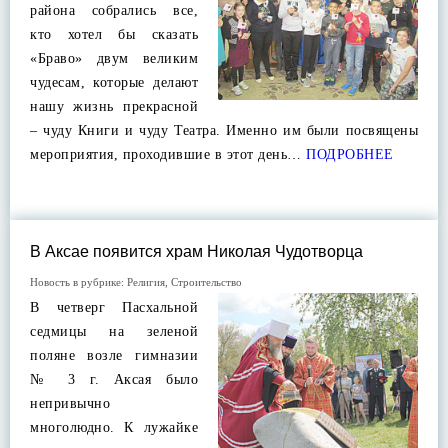
района собрались все,
кто хотел бы сказать
«Браво» двум великим
чудесам, которые делают
нашу жизнь прекрасной
– чуду Книги и чуду Театра. Именно им были посвящены
мероприятия, проходившие в этот день…
ПОДРОБНЕЕ
В Аксае появится храм Николая Чудотворца
Новость в рубрике:
Религия
,
Строительство
В четверг Пасхальной
седмицы на зеленой
поляне возле гимназии
№ 3 г. Аксая было
непривычно
многолюдно. К лужайке