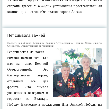
Аксайского городского поселения» на въезде в г. Аксай со
стороны трассы М-4 «Дон» установлена пространственная
композиция – стела «Основание города Аксая»….
Нет символа важней
Новость в рубрике:
Ветераны Великой Отечественной войны
,
Даты
,
Защита
Отечества
,
Общественные организации
Георгиевская ленточка –
символ памяти тех, кто
пал на полях Великой
Отечественной. Это
благодарность людям,
отдавшим все для
фронта. Это символ
уважения к ветеранам и
гордости за Великую
Победу. Ежегодно в преддверии Дня Великой Победы на