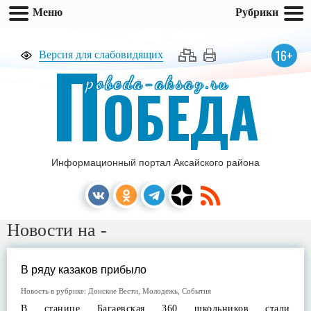
Меню
Рубрики
П
16+
Версия для слабовидящих
pobeda-aksay.ru
ОБЕДА
Информационный портал Аксайского района
Новости на -
В ряду казаков прибыло
Новость в рубрике:
Донские Вести
,
Молодежь
,
События
В станице Багаевская 360 школьников стали