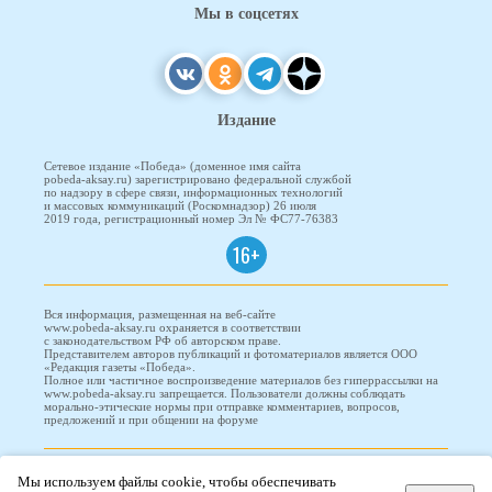
Мы в соцсетях
Издание
Сетевое издание «Победа» (доменное имя сайта
pobeda-aksay.ru) зарегистрировано федеральной службой
по надзору в сфере связи, информационных технологий
и массовых коммуникаций (Роскомнадзор) 26 июля
2019 года, регистрационный номер Эл № ФС77-76383
16+
Вся информация, размещенная на веб-сайте
www.pobeda-aksay.ru охраняется в соответствии
с законодательством РФ об авторском праве.
Представителем авторов публикаций и фотоматериалов является ООО
«Редакция газеты «Победа».
Полное или частичное воспроизведение материалов без гиперрассылки на
www.pobeda-aksay.ru запрещается. Пользователи должны соблюдать
морально-этические нормы при отправке комментариев, вопросов,
предложений и при общении на форуме
ПОБЕДА © 2010-2026
Мы используем файлы cookie, чтобы обеспечивать