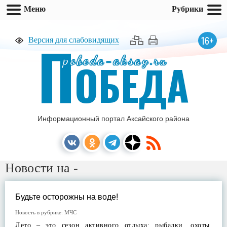
Меню
Рубрики
П
16+
Версия для слабовидящих
pobeda-aksay.ru
ОБЕДА
Информационный портал Аксайского района
Новости на -
Будьте осторожны на воде!
Новость в рубрике:
МЧС
Лето – это сезон активного отдыха: рыбалки, охоты,