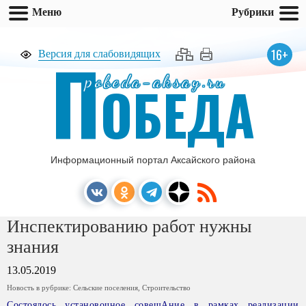
Меню
Рубрики
П
16+
Версия для слабовидящих
pobeda-aksay.ru
ОБЕДА
Информационный портал Аксайского района
Инспектированию работ нужны
знания
13.05.2019
Новость в рубрике:
Сельские поселения
,
Строительство
Состоялось установочное совещАние в рамках реализации