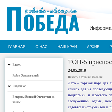
П
pobeda-aksay.ru
ОБЕДА
Информац
ГЛАВНАЯ
О НАС
НАШ КРАЙ
АРХИВ
ТОП-5 приспос
Власть
24.05.2019
Район Официальный
Новость в рубрике:
Новости
Лето – горячая пора для 
Избранное
список дел на последующи
подкормки и простого у
Ветераны Великой Отечественной
заслуженный отдых, нео
войны
садовых инструментов и п