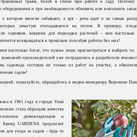
страненных травм, болей в спине при работе в саду. Поэтому
о оборудования и при необходимости обновить или пополнить запа
 о котором многие забывают, а зря – речь идет о не самых расп
которых зачастую откладывается на потом. К примеру, плод
ели сорняков, коврики для пересадки растений – они настолько 
ахочется возвращаться к прошлым способам работы без них!
ния настолько богат, что нужно лишь присмотреться и выбрать то,
 компаний-производителей уже потрудились и разработали множес
ь садовода состояла не только из работ на участке, а обязател
венным садом!
мацией, пожалуйста, обращайтесь к медиа-менеджеру Веронике Пи
на в 1961 году в городе Ульм
мпании стала образцом качества
ллионов домовладельцев и
е. Бренд GARDENA предлагает
в для ухода за садом – будь то