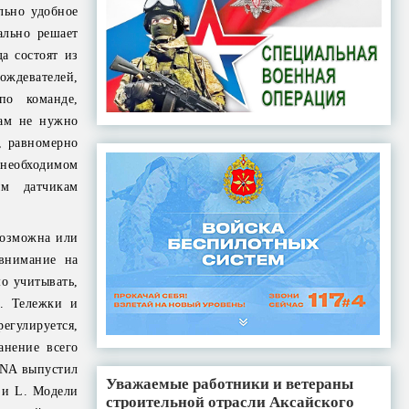
льно удобное
ально решает
да состоят из
ождевателей,
по команде,
Вам не нужно
, равномерно
 необходимом
ым датчикам
возможна или
внимание на
о учитывать,
е. Тележки и
регулируется,
анение всего
ENA выпустил
Уважаемые работники и ветераны
 и L. Модели
строительной отрасли Аксайского