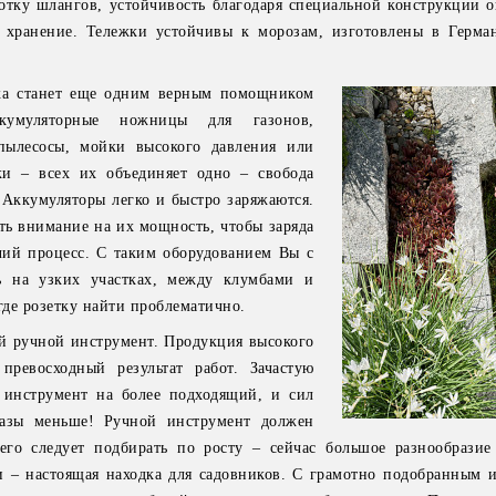
отку шлангов, устойчивость благодаря специальной конструкции 
 хранение. Тележки устойчивы к морозам, изготовлены в Герм
ика станет еще одним верным помощником
кумуляторные ножницы для газонов,
 пылесосы, мойки высокого давления или
ки – всех их объединяет одно – свобода
 Аккумуляторы легко и быстро заряжаются.
ь внимание на их мощность, чтобы заряда
чий процесс. С таким оборудованием Вы с
ть на узких участках, между клумбами и
где розетку найти проблематично.
й ручной инструмент. Продукция высокого
 превосходный результат работ. Зачастую
ь инструмент на более подходящий, и сил
 разы меньше! Ручной инструмент должен
его следует подбирать по росту – сейчас большое разнообразие
и – настоящая находка для садовников. С грамотно подобранным 