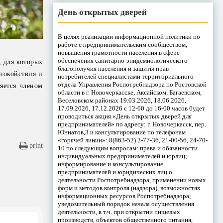
День открытых дверей
В целях реализации информационной политики по
работе с предпринимательским сообществом,
повышения грамотности населения в сфере
обеспечения санитарно-эпидемиологического
 для которых
благополучия населения и защиты прав
спокойствия и
потребителей специалистами территориального
отдела Управления Роспотребнадзора по Ростовской
яется членом
области в г. Новочеркасске, Аксайском, Багаевском,
Веселовском районах 19.03.2026, 18.06.2026,
17.09.2026, 17.12.2026 с 12-00 до 16-00 часов будет
проводиться акция «День открытых дверей для
предпринимателей» по адресу: г. Новочеркасск, пер.
Юннатов,3 и консультирование по телефонам
«горячей линии»: 8(863-52) 2-77-36, 21-00-56, 24-70-
print
10 по следующим вопросам: права и обязанности
индивидуальных предпринимателей и юрлиц;
информирование и консультирование
предпринимателей и юридических лиц о
деятельности Роспотребнадзора, применении новых
форм и методов контроля (надзора), возможностях
информационных ресурсов Роспотребнадзора;
уведомительный порядок начала осуществления
деятельности, в т.ч. при открытии пищевых
производств, объектов общественного питания,