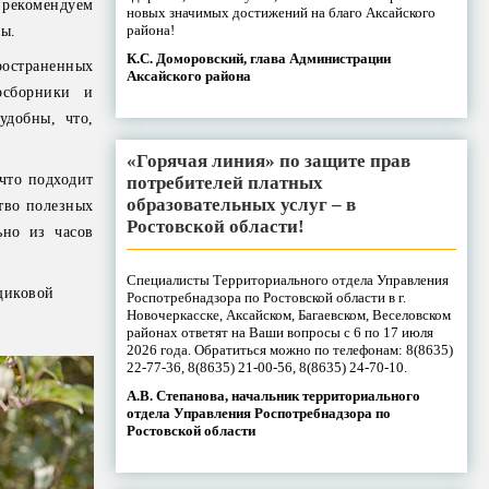
 рекомендуем
новых значимых достижений на благо Аксайского
района!
сы.
К.С. Доморовский, глава Администрации
ространенных
Аксайского района
осборники и
удобны, что,
«Горячая линия» по защите прав
 что подходит
потребителей платных
образовательных услуг – в
тво полезных
Ростовской области!
ьно из часов
Специалисты Территориального отдела Управления
щиковой
Роспотребнадзора по Ростовской области в г.
Новочеркасске, Аксайском, Багаевском, Веселовском
районах ответят на Ваши вопросы с 6 по 17 июля
2026 года. Обратиться можно по телефонам: 8(8635)
22-77-36, 8(8635) 21-00-56, 8(8635) 24-70-10.
А.В. Степанова, начальник территориального
отдела Управления Роспотребнадзора по
Ростовской области