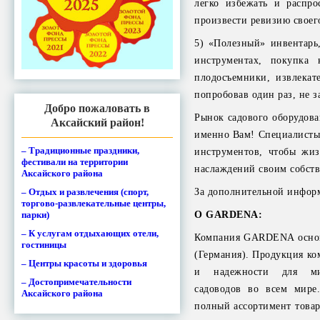
легко избежать и распро
произвести ревизию своег
5) «Полезный» инвентарь,
инструментах, покупка 
плодосъемники, извлекат
попробовав один раз, не з
Добро пожаловать в
Рынок садового оборудова
Аксайский район!
именно Вам! Специалисты
– Традиционные праздники,
инструментов, чтобы жизн
фестивали на территории
наслаждений своим собст
Аксайского района
За дополнительной инфор
– Отдых и развлечения (спорт,
торгово-развлекательные центры,
О GARDENA:
парки)
– К услугам отдыхающих отели,
Компания GARDENA основа
гостиницы
(Германия). Продукция ко
– Центры красоты и здоровья
и надежности для ми
– Достопримечательности
садоводов во всем мир
Аксайского района
полный ассортимент товаро