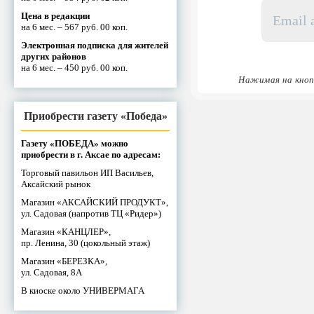
Email
Цена в редакции
адрес
на 6 мес. – 567 руб. 00 коп.
*
Электронная подписка для жителей
других районов
на 6 мес. – 450 руб. 00 коп.
Нажимая на кноп
Приобрести газету «Победа»
Газету «ПОБЕДА» можно
приобрести в г. Аксае по адресам:
Торговый павильон ИП Васильев,
Аксайский рынок
Магазин «АКСАЙСКИЙ ПРОДУКТ»,
ул. Садовая (напротив ТЦ «Ридер»)
Магазин «КАНЦЛЕР»,
пр. Ленина, 30 (цокольный этаж)
Магазин «БЕРЕЗКА»,
ул. Садовая, 8А
В киоске около УНИВЕРМАГА