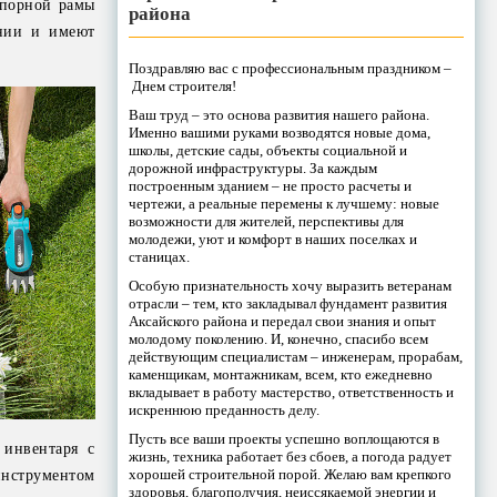
опорной рамы
района
ании и имеют
Поздравляю вас с профессиональным праздником –
Днем строителя!
Ваш труд – это основа развития нашего района.
Именно вашими руками возводятся новые дома,
школы, детские сады, объекты социальной и
дорожной инфраструктуры. За каждым
построенным зданием – не просто расчеты и
чертежи, а реальные перемены к лучшему: новые
возможности для жителей, перспективы для
молодежи, уют и комфорт в наших поселках и
станицах.
Особую признательность хочу выразить ветеранам
отрасли – тем, кто закладывал фундамент развития
Аксайского района и передал свои знания и опыт
молодому поколению. И, конечно, спасибо всем
действующим специалистам – инженерам, прорабам,
каменщикам, монтажникам, всем, кто ежедневно
вкладывает в работу мастерство, ответственность и
искреннюю преданность делу.
Пусть все ваши проекты успешно воплощаются в
 инвентаря с
жизнь, техника работает без сбоев, а погода радует
хорошей строительной порой. Желаю вам крепкого
инструментом
здоровья, благополучия, неиссякаемой энергии и