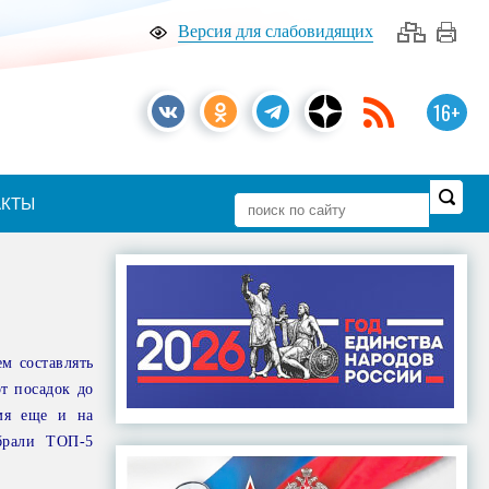
Версия для слабовидящих
16+
АКТЫ
ем составлять
т посадок до
емя еще и на
брали ТОП-5