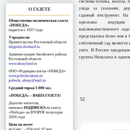
системы полива, насосы, 
ухода за газонами, де
О ГАЗЕТЕ
садовый инструмент. Н
Общественно-политическая газета
признана ведущи
«ПОБЕДА»
высококачественного сад
издается с 1937 года
представлена более чем в
Учредители:
Правительство Ростовской области
собственный сад является
depprint.donland.ru
уюта. В России продукци
Администрация Аксайского района
группы Husqvarna и одним
Ростовской области
www.aksayland.ru
ООО «Редакция газеты «ПОБЕДА»
www.pobeda-aksay.ru
pobeda_aksay@mail.ru
Средний тираж 5 000 экз.
«ПОБЕДА» – ВАША ГАЗЕТА!
52
Дорогие читатели,
началась
ПОДПИСКА
на газету
«Победа» на ВТОРОЕ полугодие
2026 года
Цена на почте
на 6 мес. – 934 руб. 62 коп.