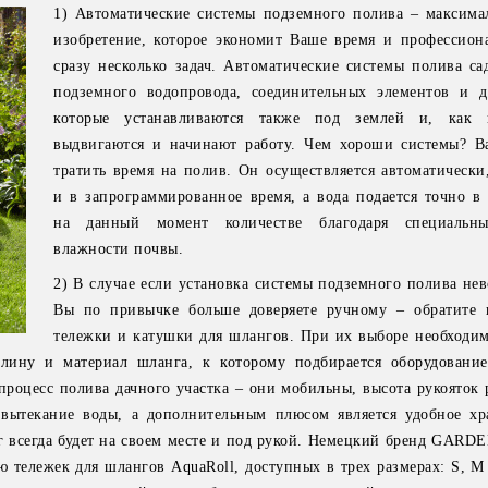
1) Автоматические системы подземного полива – максима
изобретение, которое экономит Ваше время и профессион
сразу несколько задач. Автоматические системы полива са
подземного водопровода, соединительных элементов и д
которые устанавливаются также под землей и, как 
выдвигаются и начинают работу. Чем хороши системы? 
тратить время на полив. Он осуществляется автоматически
и в запрограммированное время, а вода подается точно в
на данный момент количестве благодаря специальн
влажности почвы.
2) В случае если установка системы подземного полива не
Вы по привычке больше доверяете ручному – обратите 
тележки и катушки для шлангов. При их выборе необходим
длину и материал шланга, к которому подбирается оборудовани
процесс полива дачного участка – они мобильны, высота рукояток 
вытекание воды, а дополнительным плюсом является удобное хр
г всегда будет на своем месте и под рукой. Немецкий бренд GARD
ю тележек для шлангов AquaRoll, доступных в трех размерах: S, M