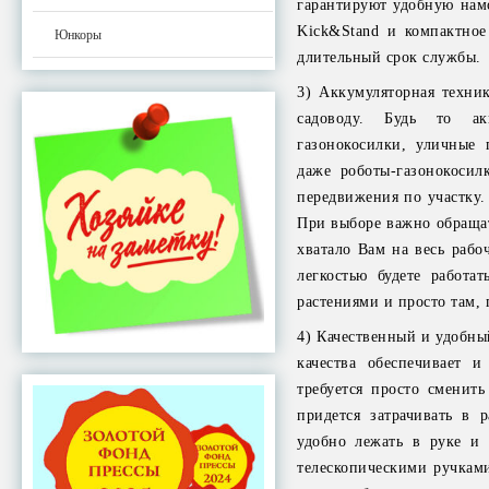
гарантируют удобную нам
Kick&Stand и компактное
Юнкоры
длительный срок службы.
3) Аккумуляторная техн
садоводу. Будь то ак
газонокосилки, уличные
даже роботы-газонокосил
передвижения по участку.
При выборе важно обращат
хватало Вам на весь рабо
легкостью будете работа
растениями и просто там, 
4) Качественный и удобны
качества обеспечивает и
требуется просто сменит
придется затрачивать в
удобно лежать в руке и 
телескопическими ручкам