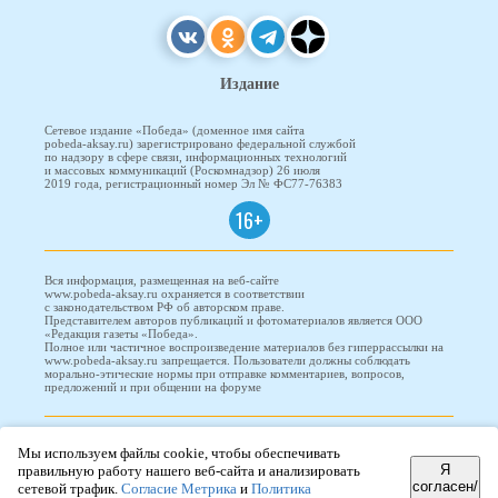
Издание
Сетевое издание «Победа» (доменное имя сайта
pobeda-aksay.ru) зарегистрировано федеральной службой
по надзору в сфере связи, информационных технологий
и массовых коммуникаций (Роскомнадзор) 26 июля
2019 года, регистрационный номер Эл № ФС77-76383
16+
Вся информация, размещенная на веб-сайте
www.pobeda-aksay.ru охраняется в соответствии
с законодательством РФ об авторском праве.
Представителем авторов публикаций и фотоматериалов является ООО
«Редакция газеты «Победа».
Полное или частичное воспроизведение материалов без гиперрассылки на
www.pobeda-aksay.ru запрещается. Пользователи должны соблюдать
морально-этические нормы при отправке комментариев, вопросов,
предложений и при общении на форуме
ПОБЕДА © 2010-2026
Мы используем файлы cookie, чтобы обеспечивать
Я
правильную работу нашего веб-сайта и анализировать
согласен/
сетевой трафик.
Согласие Метрика
и
Политика