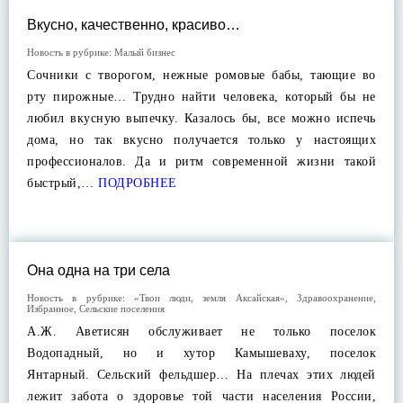
Вкусно, качественно, красиво…
Новость в рубрике:
Малый бизнес
Сочники с творогом, нежные ромовые бабы, тающие во
рту пирожные… Трудно найти человека, который бы не
любил вкусную выпечку. Казалось бы, все можно испечь
дома, но так вкусно получается только у настоящих
профессионалов. Да и ритм современной жизни такой
быстрый,…
ПОДРОБНЕЕ
Она одна на три села
Новость в рубрике:
«Твои люди, земля Аксайская»
,
Здравоохранение
,
Избранное
,
Сельские поселения
А.Ж. Аветисян обслуживает не только поселок
Водопадный, но и хутор Камышеваху, поселок
Янтарный. Сельский фельдшер… На плечах этих людей
лежит забота о здоровье той части населения России,