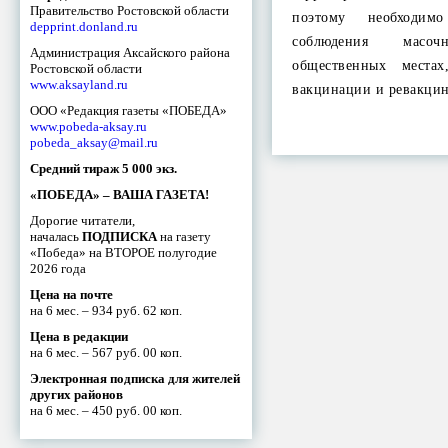
Правительство Ростовской области
поэтому необходим
depprint.donland.ru
соблюдения мас
Администрация Аксайского района
общественных места
Ростовской области
www.aksayland.ru
вакцинации и ревакци
ООО «Редакция газеты «ПОБЕДА»
www.pobeda-aksay.ru
pobeda_aksay@mail.ru
Средний тираж 5 000 экз.
«ПОБЕДА» – ВАША ГАЗЕТА!
Дорогие читатели,
началась
ПОДПИСКА
на газету
«Победа» на ВТОРОЕ полугодие
2026 года
Цена на почте
на 6 мес. – 934 руб. 62 коп.
Цена в редакции
на 6 мес. – 567 руб. 00 коп.
Электронная подписка для жителей
других районов
на 6 мес. – 450 руб. 00 коп.