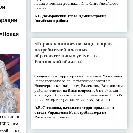
новых значимых достижений на благо Аксайского
ри
района!
К.С. Доморовский, глава Администрации
ерации
Аксайского района
 «Новая
«Горячая линия» по защите прав
потребителей платных
образовательных услуг – в
Ростовской области!
Специалисты Территориального отдела Управления
Роспотребнадзора по Ростовской области в г.
Новочеркасске, Аксайском, Багаевском, Веселовском
районах ответят на Ваши вопросы с 6 по 17 июля
2026 года. Обратиться можно по телефонам: 8(8635)
22-77-36, 8(8635) 21-00-56, 8(8635) 24-70-10.
А.В. Степанова, начальник территориального
отдела Управления Роспотребнадзора по
лологии и
Ростовской области
ПБГК им.
игрой на