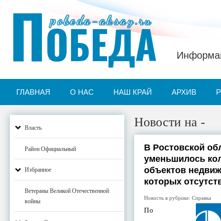
П
pobeda-aksay.ru
ОБЕДА
Информац
ГЛАВНАЯ
О НАС
НАШ КРАЙ
АРХИВ
Новости на -
Власть
В Ростовской об
Район Официальный
уменьшилось ко
объектов недвиж
Избранное
которых отсутст
Ветераны Великой Отечественной
Новость в рубрике:
Справка
войны
По