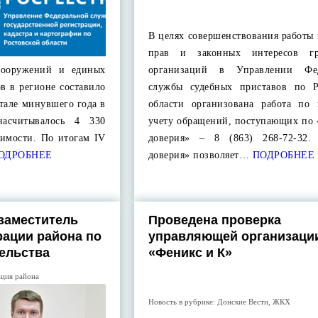
В целях совершенствования работы
прав и законных интересов г
сооружений и единых
организаций в Управлении Фед
в в регионе составило
службы судебных приставов по Р
ртале минувшего года в
области организована работа по
насчитывалось 4 330
учету обращений, поступающих по 
жимости. По итогам IV
доверия» – 8 (863) 268-72-32.
ОДРОБНЕЕ
доверия» позволяет…
ПОДРОБНЕЕ
заместитель
Проведена проверка
ации района по
управляющей организаци
ельства
«Феникс и К»
ция района
Новость в рубрике:
Донские Вести
,
ЖКХ