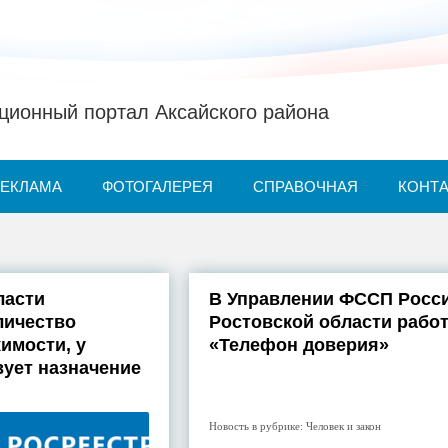
ионный портал Аксайского района
РЕКЛАМА
ФОТОГАЛЕРЕЯ
СПРАВОЧНАЯ
КОНТ
ласти
В Управлении ФССП Росс
личество
Ростовской области работ
имости, у
«Телефон доверия»
вует назначение
Новость в рубрике:
Человек и закон