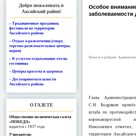
Добро пожаловать в
Особое внимание
Аксайский район!
заболеваемости 
– Традиционные праздники,
фестивали на территории
Аксайского района
– Отдых и развлечения (спорт,
торгово-развлекательные центры,
парки)
Новость в рубрике:
Администра
– К услугам отдыхающих отели,
гостиницы
– Центры красоты и здоровья
– Достопримечательности
Аксайского района
Глава Администраци
О ГАЗЕТЕ
С.Н. Бодряков провёл
штаба по противодейс
Общественно-политическая газета
коронавирусной 
«ПОБЕДА»
издается с 1937 года
Николаевич отметил,
территории Аксайског
Учредители: