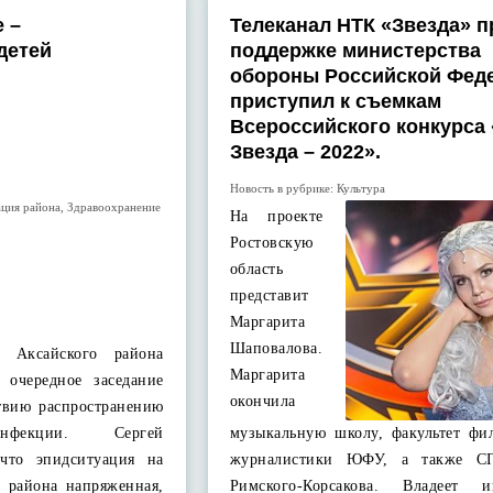
 –
Телеканал НТК «Звезда» п
детей
поддержке министерства
обороны Российской Фед
приступил к съемкам
Всероссийского конкурса
Звезда – 2022».
Новость в рубрике:
Культура
ция района
,
Здравоохранение
На проекте
Ростовскую
область
представит
Маргарита
Шаповалова.
и Аксайского района
Маргарита
 очередное заседание
окончила
твию распространению
инфекции. Сергей
музыкальную школу, факультет фи
 что эпидситуация на
журналистики ЮФУ, а также С
о района напряженная,
Римского-Корсакова. Владеет 