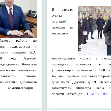
В рамках
аудита
платежей
граждан за
жилищно-
айского района по
ства, архитектуры и
звития назначен А.А.
18 года Алексей
коммунальные услуги в горо
едседателем Комитета
проведена проверка в от
земельным отношениям
управляющей организации ООО «
сайского района.
К» на примере многоквартирног
занимавший должность
дома по ул. Дружбы, д. 19. Об эт
ы администрации…
заместитель министра ЖКХ Ро
области Александр…
ПОДРОБНЕЕ