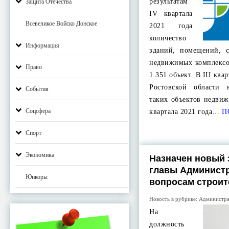
результатам
Защита Отечества
IV квартала
Всевеликое Войско Донское
2021 года
количество
Информация
зданий, помещений, 
недвижимых комплексо
Право
1 351 объект. В III ква
Ростовской области 
События
таких объектов недви
Соцсфера
квартала 2021 года…
П
Спорт
Экономика
Назначен новый 
главы Администр
Юнкоры
вопросам строит
Новость в рубрике:
Администра
На
должность