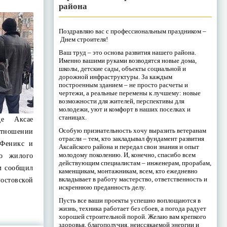
района
Поздравляю вас с профессиональным праздником –
Днем строителя!
Ваш труд – это основа развития нашего района.
Именно вашими руками возводятся новые дома,
школы, детские сады, объекты социальной и
дорожной инфраструктуры. За каждым
построенным зданием – не просто расчеты и
чертежи, а реальные перемены к лучшему: новые
возможности для жителей, перспективы для
молодежи, уют и комфорт в наших поселках и
станицах.
де Аксае
Особую признательность хочу выразить ветеранам
ношении
отрасли – тем, кто закладывал фундамент развития
Феникс и
Аксайского района и передал свои знания и опыт
молодому поколению. И, конечно, спасибо всем
о жилого
действующим специалистам – инженерам, прорабам,
ом сообщил
каменщикам, монтажникам, всем, кто ежедневно
вкладывает в работу мастерство, ответственность и
стовской
искреннюю преданность делу.
Пусть все ваши проекты успешно воплощаются в
жизнь, техника работает без сбоев, а погода радует
хорошей строительной порой. Желаю вам крепкого
здоровья, благополучия, неиссякаемой энергии и