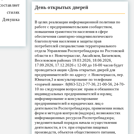
оставляет
День открытых дверей
 стилях
. Девушка
В целях реализации информационной политики по
работе с предпринимательским сообществом,
повышения грамотности населения в сфере
обеспечения санитарно-эпидемиологического
благополучия населения и защиты прав
потребителей специалистами территориального
отдела Управления Роспотребнадзора по Ростовской
области в г. Новочеркасске, Аксайском, Багаевском,
Веселовском районах 19.03.2026, 18.06.2026,
17.09.2026, 17.12.2026 с 12-00 до 16-00 часов будет
проводиться акция «День открытых дверей для
предпринимателей» по адресу: г. Новочеркасск, пер.
Юннатов,3 и консультирование по телефонам
«горячей линии»: 8(863-52) 2-77-36, 21-00-56, 24-70-
10 по следующим вопросам: права и обязанности
индивидуальных предпринимателей и юрлиц;
информирование и консультирование
предпринимателей и юридических лиц о
деятельности Роспотребнадзора, применении новых
форм и методов контроля (надзора), возможностях
информационных ресурсов Роспотребнадзора;
уведомительный порядок начала осуществления
деятельности, в т.ч. при открытии пищевых
производств, объектов общественного питания,