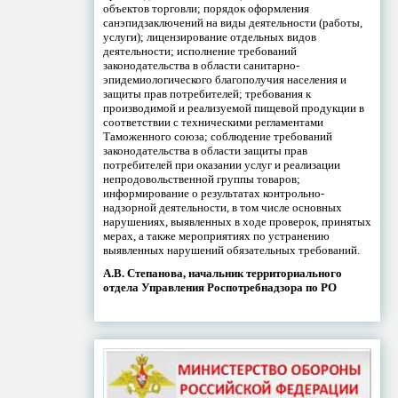
объектов торговли; порядок оформления
санэпидзаключений на виды деятельности (работы,
услуги); лицензирование отдельных видов
деятельности; исполнение требований
законодательства в области санитарно-
эпидемиологического благополучия населения и
защиты прав потребителей; требования к
производимой и реализуемой пищевой продукции в
соответствии с техническими регламентами
Таможенного союза; соблюдение требований
законодательства в области защиты прав
потребителей при оказании услуг и реализации
непродовольственной группы товаров;
информирование о результатах контрольно-
надзорной деятельности, в том числе основных
нарушениях, выявленных в ходе проверок, принятых
мерах, а также мероприятиях по устранению
выявленных нарушений обязательных требований.
А.В. Степанова, начальник территориального
отдела Управления Роспотребнадзора по РО