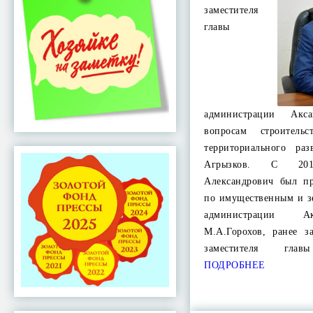
заместителя
главы
администрации Акс
вопросам строитель
территориального ра
Агрызков. С 20
Александрович был пр
по имущественным и 
администрации Ак
М.А.Горохов, ранее 
заместителя глав
ПОДРОБНЕЕ