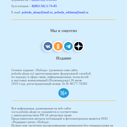
бухгалтерия –
8(863-50) 5-74-85
E-mail:
pobeda_aksay@mail.ru
,
pobeda_reklama@mail.ru
Мы в соцсетях
Издание
Сетевое издание «Победа» (доменное имя сайта
pobeda-aksay.ru) зарегистрировано федеральной службой
по надзору в сфере связи, информационных технологий
и массовых коммуникаций (Роскомнадзор) 26 июля
2019 года, регистрационный номер Эл № ФС77-76383
16+
Вся информация, размещенная на веб-сайте
www.pobeda-aksay.ru охраняется в соответствии
с законодательством РФ об авторском праве.
Представителем авторов публикаций и фотоматериалов является ООО
«Редакция газеты «Победа».
Полное или частичное воспроизведение материалов без гиперрассылки на