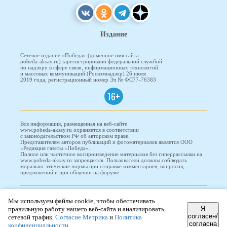
Издание
Сетевое издание «Победа» (доменное имя сайта
pobeda-aksay.ru) зарегистрировано федеральной службой
по надзору в сфере связи, информационных технологий
и массовых коммуникаций (Роскомнадзор) 26 июля
2019 года, регистрационный номер Эл № ФС77-76383
16+
Вся информация, размещенная на веб-сайте
www.pobeda-aksay.ru охраняется в соответствии
с законодательством РФ об авторском праве.
Представителем авторов публикаций и фотоматериалов является ООО
«Редакция газеты «Победа».
Полное или частичное воспроизведение материалов без гиперрассылки на
www.pobeda-aksay.ru запрещается. Пользователи должны соблюдать
морально-этические нормы при отправке комментариев, вопросов,
предложений и при общении на форуме
ПОБЕДА © 2010-2026
Мы используем файлы cookie, чтобы обеспечивать
Я
правильную работу нашего веб-сайта и анализировать
согласен/
сетевой трафик.
Согласие Метрика
и
Политика
согласна
конфиденциальности
Редизайн и доработка сайта -
ООО "Проводник"