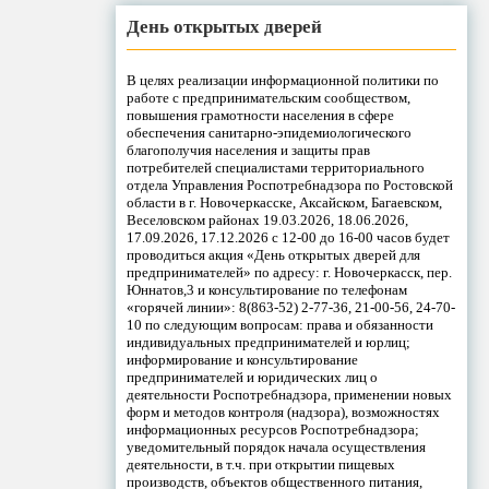
День открытых дверей
В целях реализации информационной политики по
работе с предпринимательским сообществом,
повышения грамотности населения в сфере
обеспечения санитарно-эпидемиологического
благополучия населения и защиты прав
потребителей специалистами территориального
отдела Управления Роспотребнадзора по Ростовской
области в г. Новочеркасске, Аксайском, Багаевском,
Веселовском районах 19.03.2026, 18.06.2026,
17.09.2026, 17.12.2026 с 12-00 до 16-00 часов будет
проводиться акция «День открытых дверей для
предпринимателей» по адресу: г. Новочеркасск, пер.
Юннатов,3 и консультирование по телефонам
«горячей линии»: 8(863-52) 2-77-36, 21-00-56, 24-70-
10 по следующим вопросам: права и обязанности
индивидуальных предпринимателей и юрлиц;
информирование и консультирование
предпринимателей и юридических лиц о
деятельности Роспотребнадзора, применении новых
форм и методов контроля (надзора), возможностях
информационных ресурсов Роспотребнадзора;
уведомительный порядок начала осуществления
деятельности, в т.ч. при открытии пищевых
производств, объектов общественного питания,