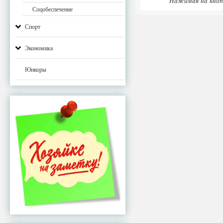
Нажимая на кноп
Соцобеспечение
Спорт
Экономика
Юнкоры