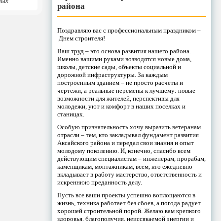
ных
района
Поздравляю вас с профессиональным праздником –
Днем строителя!
Ваш труд – это основа развития нашего района.
Именно вашими руками возводятся новые дома,
школы, детские сады, объекты социальной и
дорожной инфраструктуры. За каждым
построенным зданием – не просто расчеты и
чертежи, а реальные перемены к лучшему: новые
возможности для жителей, перспективы для
молодежи, уют и комфорт в наших поселках и
станицах.
Особую признательность хочу выразить ветеранам
отрасли – тем, кто закладывал фундамент развития
Аксайского района и передал свои знания и опыт
молодому поколению. И, конечно, спасибо всем
действующим специалистам – инженерам, прорабам,
каменщикам, монтажникам, всем, кто ежедневно
вкладывает в работу мастерство, ответственность и
искреннюю преданность делу.
Пусть все ваши проекты успешно воплощаются в
жизнь, техника работает без сбоев, а погода радует
хорошей строительной порой. Желаю вам крепкого
здоровья, благополучия, неиссякаемой энергии и