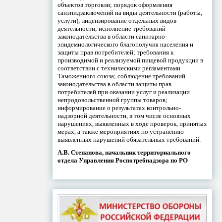
объектов торговли; порядок оформления
санэпидзаключений на виды деятельности (работы,
услуги); лицензирование отдельных видов
деятельности; исполнение требований
законодательства в области санитарно-
эпидемиологического благополучия населения и
защиты прав потребителей; требования к
производимой и реализуемой пищевой продукции в
соответствии с техническими регламентами
Таможенного союза; соблюдение требований
законодательства в области защиты прав
потребителей при оказании услуг и реализации
непродовольственной группы товаров;
информирование о результатах контрольно-
надзорной деятельности, в том числе основных
нарушениях, выявленных в ходе проверок, принятых
мерах, а также мероприятиях по устранению
выявленных нарушений обязательных требований.
А.В. Степанова, начальник территориального
отдела Управления Роспотребнадзора по РО