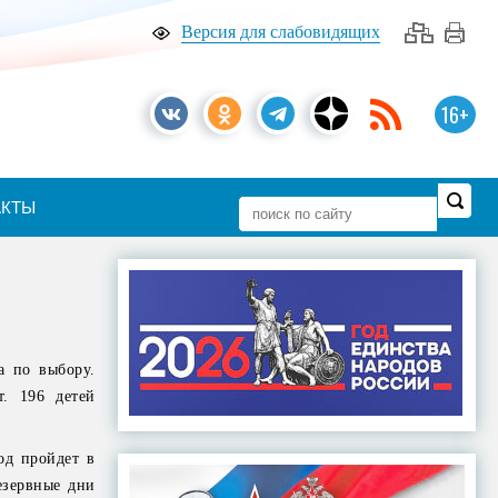
Версия для слабовидящих
16+
АКТЫ
а по выбору.
. 196 детей
од пройдет в
езервные дни