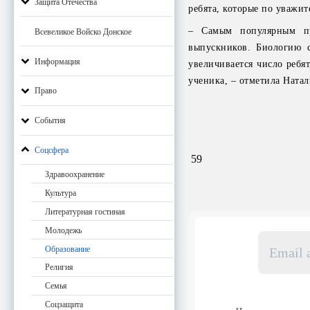
Защита Отечества
ребята, которые по уважит
– Самым популярным пр
Всевеликое Войско Донское
выпускников. Биологию 
Информация
увеличивается число ребя
ученика, – отметила Натал
Право
События
Соцсфера
59
Здравоохранение
Культура
Литературная гостиная
Молодежь
Email
адрес
Образование
*
Религия
Семья
Соцзащита