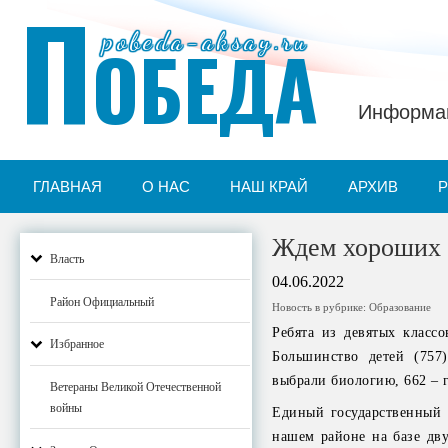
П
pobeda-aksay.ru
ОБЕДА
Информац
ГЛАВНАЯ
О НАС
НАШ КРАЙ
АРХИВ
Ждем хороших 
Власть
04.06.2022
Район Официальный
Новость в рубрике:
Образование
Ребята из девятых классо
Избранное
Большинство детей (757
выбрали биологию, 662 – 
Ветераны Великой Отечественной
войны
Единый государственный 
нашем районе на базе дв