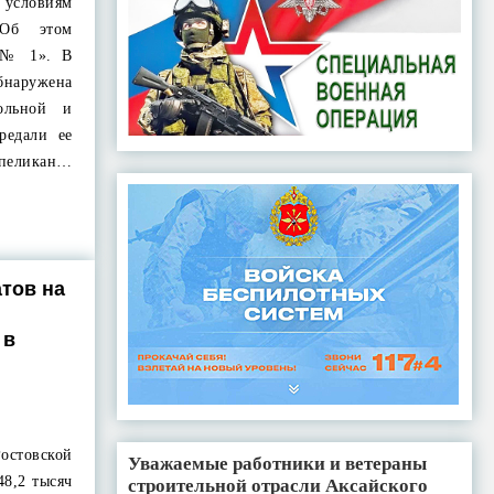
словиям
 Об этом
в № 1». В
наружена
ольной и
редали ее
пеликан…
тов на
 в
остовской
Уважаемые работники и ветераны
48,2 тысяч
строительной отрасли Аксайского