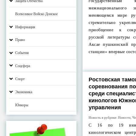
государственны
Защита Отечества
межнационального 
Всевеликое Войско Донское
меняющемся мире ру
стремительно укрепл
Информация
приобщение к сокр
русской литературы с
Право
Аксае пушкинский пр
станции» впервые сост
События
Соцсфера
Ростовская тамо
Спорт
соревнования п
Экономика
среди специалис
кинологов Южно
Юнкоры
управления
Новость в рубрике:
Новости
,
Че
С 16 по 19 июня
кинологическом цен