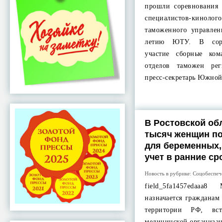
прошли соревнования
специалистов-киноло
таможенного управлен
летию ЮТУ. В соре
участие сборные ком
отделов таможен ре
пресс-секретарь Южно
В Ростовской об
тысяч женщин п
для беременных,
учет в ранние ср
Новость в рубрике:
Соцобеспеч
field_5fa1457edaaa
назначается граждана
территории РФ, в
медицинской организац