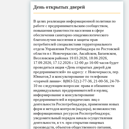
День открытых дверей
В целях реализации информационной политики по
работе с предпринимательским сообществом,
повышения грамотности населения в сфере
обеспечения санитарно-эпидемиологического
благополучия населения и защиты прав
потребителей специалистами территориального
отдела Управления Роспотребнадзора по Ростовской
области в г. Новочеркасске, Аксайском, Багаевском,
Веселовском районах 19.03.2026, 18.06.2026,
17.09.2026, 17.12.2026 с 12-00 до 16-00 часов будет
проводиться акция «День открытых дверей для
предпринимателей» по адресу: г. Новочеркасск, пер.
Юннатов,3 и консультирование по телефонам
«горячей линии»: 8(863-52) 2-77-36, 21-00-56, 24-70-
10 по следующим вопросам: права и обязанности
индивидуальных предпринимателей и юрлиц;
информирование и консультирование
предпринимателей и юридических лиц о
деятельности Роспотребнадзора, применении новых
форм и методов контроля (надзора), возможностях
информационных ресурсов Роспотребнадзора;
уведомительный порядок начала осуществления
деятельности, в т.ч. при открытии пищевых
производств, объектов общественного питания,