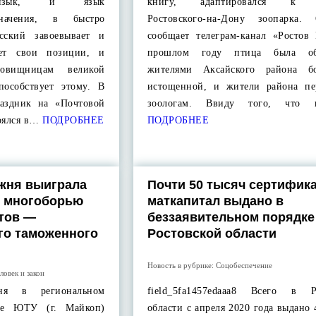
й язык, и язык
книгу, адаптировался к у
значения, в быстро
Ростовского-на-Дону зоопарка.
сский завоевывает и
сообщает телеграм-канал «Росто
яет свои позиции, и
прошлом году птица была об
овищницам великой
жителями Аксайского района б
пособствует этому. В
истощенной, и жители района пе
аздник на «Почтовой
зоологам. Ввиду того, что 
оялся в…
ПОДРОБНЕЕ
ПОДРОБНЕЕ
жня выиграла
Почти 50 тысяч сертифика
о многоборью
маткапитал выдано в
тов —
беззаявительном порядке
го таможенного
Ростовской области
Новость в рубрике:
Соцобеспечение
ловек и закон
 в региональном
field_5fa1457edaaa8 Всего в Р
тре ЮТУ (г. Майкоп)
области с апреля 2020 года выдано 