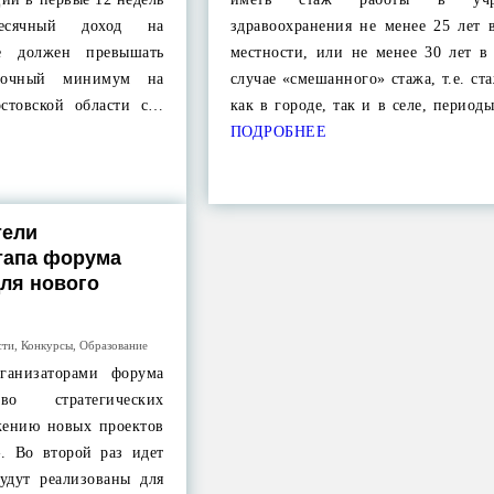
месячный доход на
здравоохранения не менее 25 лет 
е должен превышать
местности, или не менее 30 лет в
иточный минимум на
случае «смешанного» стажа, т.е. ст
остовской области с…
как в городе, так и в селе, перио
ПОДРОБНЕЕ
тели
тапа форума
ля нового
сти
,
Конкурсы
,
Образование
Организаторами форума
во стратегических
жению новых проектов
». Во второй раз идет
будут реализованы для