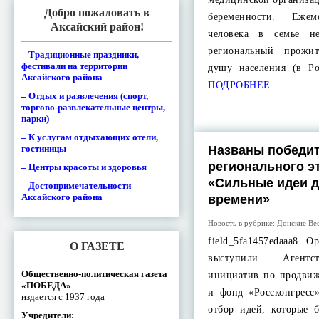
Добро пожаловать в
беременности. Еже
Аксайский район!
человека в семье н
региональный прож
– Традиционные праздники,
фестивали на территории
душу населения (в Р
Аксайского района
ПОДРОБНЕЕ
– Отдых и развлечения (спорт,
торгово-развлекательные центры,
парки)
– К услугам отдыхающих отели,
гостиницы
Названы победи
регионального э
– Центры красоты и здоровья
«Сильные идеи д
– Достопримечательности
Аксайского района
времени»
Новость в рубрике:
Донские Ве
field_5fa1457edaaa8 
О ГАЗЕТЕ
выступили Агентст
Общественно-политическая газета
инициатив по продви
«ПОБЕДА»
и фонд «Россконгресс
издается с 1937 года
отбор идей, которые 
Учредители: