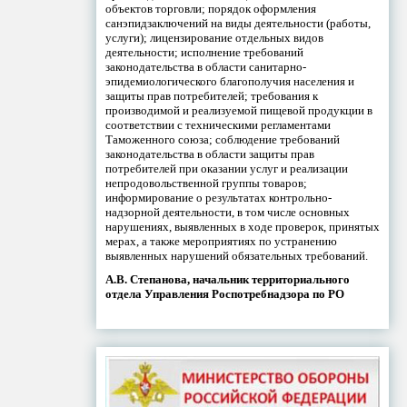
объектов торговли; порядок оформления
санэпидзаключений на виды деятельности (работы,
услуги); лицензирование отдельных видов
деятельности; исполнение требований
законодательства в области санитарно-
эпидемиологического благополучия населения и
защиты прав потребителей; требования к
производимой и реализуемой пищевой продукции в
соответствии с техническими регламентами
Таможенного союза; соблюдение требований
законодательства в области защиты прав
потребителей при оказании услуг и реализации
непродовольственной группы товаров;
информирование о результатах контрольно-
надзорной деятельности, в том числе основных
нарушениях, выявленных в ходе проверок, принятых
мерах, а также мероприятиях по устранению
выявленных нарушений обязательных требований.
А.В. Степанова, начальник территориального
отдела Управления Роспотребнадзора по РО