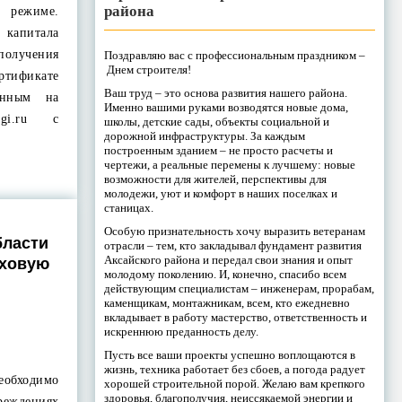
района
 режиме.
 капитала
 получения
Поздравляю вас с профессиональным праздником –
Днем строителя!
тификате
Ваш труд – это основа развития нашего района.
анным на
Именно вашими руками возводятся новые дома,
ugi.ru с
школы, детские сады, объекты социальной и
дорожной инфраструктуры. За каждым
построенным зданием – не просто расчеты и
чертежи, а реальные перемены к лучшему: новые
возможности для жителей, перспективы для
молодежи, уют и комфорт в наших поселках и
станицах.
Особую признательность хочу выразить ветеранам
бласти
отрасли – тем, кто закладывал фундамент развития
Аксайского района и передал свои знания и опыт
аховую
молодому поколению. И, конечно, спасибо всем
действующим специалистам – инженерам, прорабам,
каменщикам, монтажникам, всем, кто ежедневно
вкладывает в работу мастерство, ответственность и
искреннюю преданность делу.
Пусть все ваши проекты успешно воплощаются в
жизнь, техника работает без сбоев, а погода радует
еобходимо
хорошей строительной порой. Желаю вам крепкого
здоровья, благополучия, неиссякаемой энергии и
ждениях