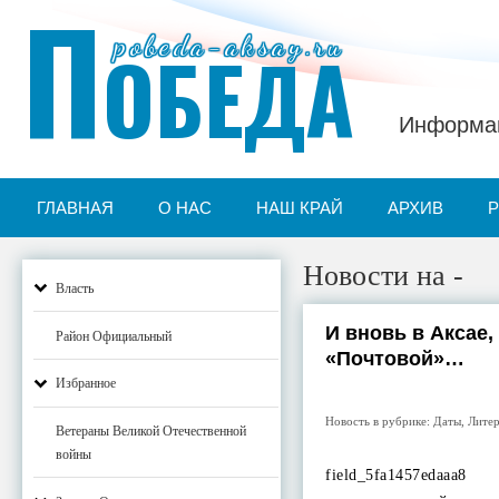
П
pobeda-aksay.ru
ОБЕДА
Информац
ГЛАВНАЯ
О НАС
НАШ КРАЙ
АРХИВ
Новости на -
Власть
И вновь в Аксае,
Район Официальный
«Почтовой»…
Избранное
Новость в рубрике:
Даты
,
Литер
Ветераны Великой Отечественной
войны
field_5fa1457e