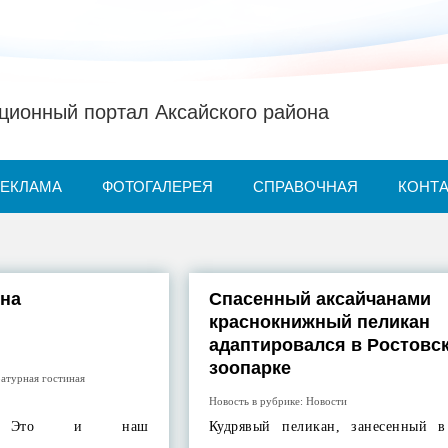
ионный портал Аксайского района
РЕКЛАМА
ФОТОГАЛЕРЕЯ
СПРАВОЧНАЯ
КОНТ
 на
Спасенный аксайчанами
краснокнижный пеликан
адаптировался в Ростовс
зоопарке
атурная гостиная
Новость в рубрике:
Новости
daaa8 Это и наш
Кудрявый пеликан, занесенный 