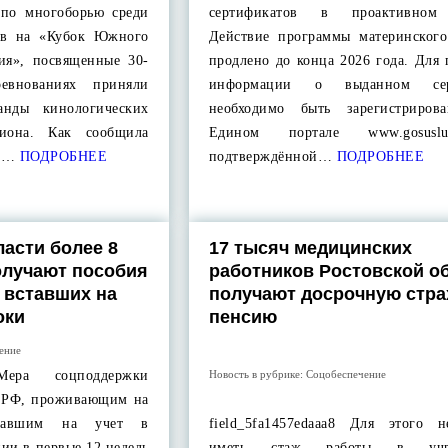
 по многоборью среди
сертификатов в проактивном
гов на «Кубок Южного
Действие программы материнского
ия», посвященные 30-
продлено до конца 2026 года. Для
внованиях приняли
информации о выданном сер
анды кинологических
необходимо быть зарегистриров
гиона. Как сообщила
Едином портале www.gosusl
й…
ПОДРОБНЕЕ
подтверждённой…
ПОДРОБНЕЕ
ласти более 8
17 тысяч медицинских
олучают пособия
работников Ростовской о
 вставших на
получают досрочную стр
оки
пенсию
ение
8 Мера соцподдержки
Новость в рубрике:
Соцобеспечение
м РФ, проживающим на
ставшим на учет в
field_5fa1457edaaa8 Для этого н
ии в первые 12 недель
иметь стаж работы в учре