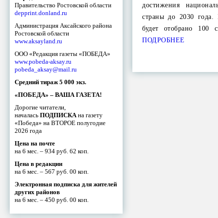
Правительство Ростовской области
достижения национал
depprint.donland.ru
страны до 2030 года.
Администрация Аксайского района
будет отобрано 100 
Ростовской области
ПОДРОБНЕЕ
www.aksayland.ru
ООО «Редакция газеты «ПОБЕДА»
www.pobeda-aksay.ru
pobeda_aksay@mail.ru
Средний тираж 5 000 экз.
«ПОБЕДА» – ВАША ГАЗЕТА!
Дорогие читатели,
началась
ПОДПИСКА
на газету
«Победа» на ВТОРОЕ полугодие
2026 года
Цена на почте
на 6 мес. – 934 руб. 62 коп.
Цена в редакции
на 6 мес. – 567 руб. 00 коп.
Электронная подписка для жителей
других районов
на 6 мес. – 450 руб. 00 коп.