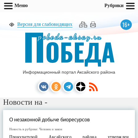
Меню
Рубрики
П
16+
Версия для слабовидящих
pobeda-aksay.ru
ОБЕДА
Информационный портал Аксайского района
Новости на -
О незаконной добыче биоресурсов
Новость в рубрике:
Человек и закон
Прокуратурой Аксайского района утвержден