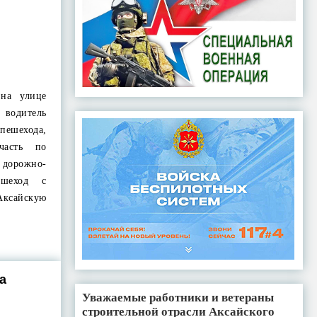
на улице
 водитель
ешехода,
часть по
е дорожно-
ешеход с
Аксайскую
а
Уважаемые работники и ветераны
строительной отрасли Аксайского