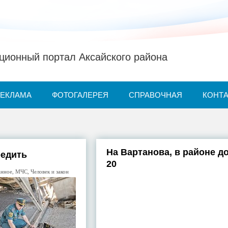
ионный портал Аксайского района
РЕКЛАМА
ФОТОГАЛЕРЕЯ
СПРАВОЧНАЯ
КОНТ
На Вартанова, в районе 
редить
20
анное
,
МЧС
,
Человек и закон