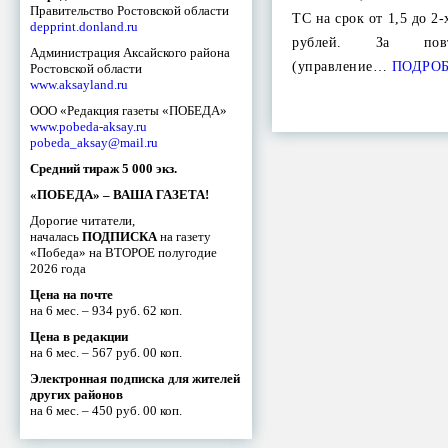
Правительство Ростовской области
ТС на срок от 1,5 до 2-
depprint.donland.ru
рублей. За повт
Администрация Аксайского района
(управление…
ПОДРО
Ростовской области
www.aksayland.ru
ООО «Редакция газеты «ПОБЕДА»
www.pobeda-aksay.ru
pobeda_aksay@mail.ru
Средний тираж 5 000 экз.
«ПОБЕДА» – ВАША ГАЗЕТА!
Дорогие читатели,
началась
ПОДПИСКА
на газету
«Победа» на ВТОРОЕ полугодие
2026 года
Цена на почте
на 6 мес. – 934 руб. 62 коп.
Цена в редакции
на 6 мес. – 567 руб. 00 коп.
Электронная подписка для жителей
других районов
на 6 мес. – 450 руб. 00 коп.