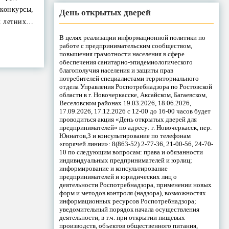
онкурсы,
День открытых дверей
х летних…
В целях реализации информационной политики по
работе с предпринимательским сообществом,
повышения грамотности населения в сфере
обеспечения санитарно-эпидемиологического
благополучия населения и защиты прав
потребителей специалистами территориального
отдела Управления Роспотребнадзора по Ростовской
области в г. Новочеркасске, Аксайском, Багаевском,
Веселовском районах 19.03.2026, 18.06.2026,
17.09.2026, 17.12.2026 с 12-00 до 16-00 часов будет
проводиться акция «День открытых дверей для
предпринимателей» по адресу: г. Новочеркасск, пер.
Юннатов,3 и консультирование по телефонам
«горячей линии»: 8(863-52) 2-77-36, 21-00-56, 24-70-
10 по следующим вопросам: права и обязанности
индивидуальных предпринимателей и юрлиц;
информирование и консультирование
предпринимателей и юридических лиц о
деятельности Роспотребнадзора, применении новых
форм и методов контроля (надзора), возможностях
информационных ресурсов Роспотребнадзора;
уведомительный порядок начала осуществления
деятельности, в т.ч. при открытии пищевых
производств, объектов общественного питания,