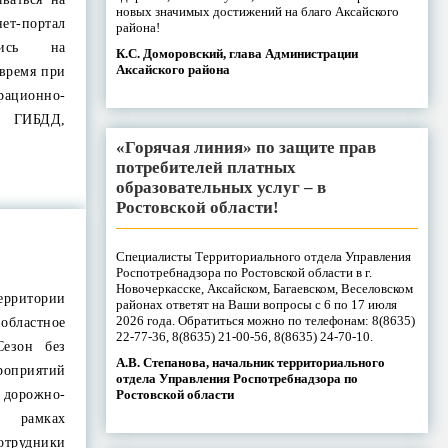
новых значимых достижений на благо Аксайского
нет-портал
района!
вшись на
К.С. Доморовский, глава Администрации
Аксайского района
 время при
ионно-
я ГИБДД,
«Горячая линия» по защите прав
потребителей платных
образовательных услуг – в
Ростовской области!
Специалисты Территориального отдела Управления
Роспотребнадзора по Ростовской области в г.
Новочеркасске, Аксайском, Багаевском, Веселовском
рритории
районах ответят на Ваши вопросы с 6 по 17 июля
2026 года. Обратиться можно по телефонам: 8(8635)
областное
22-77-36, 8(8635) 21-00-56, 8(8635) 24-70-10.
Сезон без
А.В. Степанова, начальник территориального
роприятий
отдела Управления Роспотребнадзора по
Ростовской области
дорожно-
В рамках
трудники