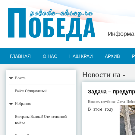
П
pobeda-aksay.ru
ОБЕДА
Информац
ГЛАВНАЯ
О НАС
НАШ КРАЙ
АРХИВ
Новости на -
Власть
Задача – предуп
Район Официальный
Новость в рубрике:
Даты
,
Избр
Избранное
В этом году
Ветераны Великой Отечественной
войны