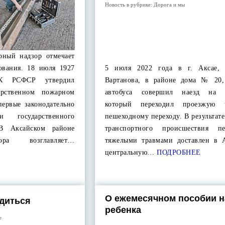
Новость в рубрике:
Дорога и мы
рный надзор отмечает
зования. 18 июля 1927
5 июля 2022 года в г. Аксае, 
 РСФСР утвердил
Вартанова, в районе дома № 20,
арственном пожарном
автобуса совершил наезд на п
первые законодательно
который переходил проезжую 
и государственного
пешеходному переходу. В результат
 В Аксайском районе
транспортного происшествия п
ора возглавляет…
тяжелыми травмами доставлен в 
центральную…
ПОДРОБНЕЕ
О ежемесячном пособии н
рдиться
ребенка
е