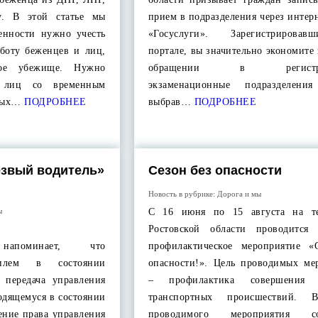
у. В этой статье мы
прием в подразделения через интер
бенности нужно учесть
«Госуслуги». Зарегистрирова
боту беженцев и лиц,
портале, вы значительно экономите
ное убежище. Нужно
обращении в регистрац
, лиц со временным
экзаменационные подразделени
ных…
ПОДРОБНЕЕ
выбрав…
ПОДРОБНЕЕ
езвый водитель»
Сезон без опасности
Новость в рубрике:
Дорога и мы
ы
С 16 июня по 15 августа на те
Ростовской области проводится 
 напоминает, что
профилактическое мероприятие «
билем в состоянии
опасности!». Цель проводимых ме
 передача управления
– профилактика совершения 
одящемуся в состоянии
транспортных происшествий. 
ение права управления
проводимого мероприятия со