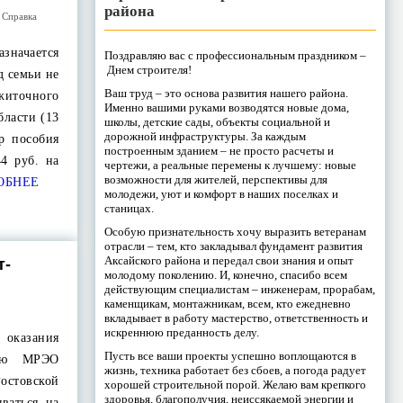
района
,
Справка
азначается
Поздравляю вас с профессиональным праздником –
Днем строителя!
д семьи не
Ваш труд – это основа развития нашего района.
точного
Именно вашими руками возводятся новые дома,
бласти (13
школы, детские сады, объекты социальной и
дорожной инфраструктуры. За каждым
ер пособия
построенным зданием – не просто расчеты и
44 руб. на
чертежи, а реальные перемены к лучшему: новые
возможности для жителей, перспективы для
ОБНЕЕ
молодежи, уют и комфорт в наших поселках и
станицах.
Особую признательность хочу выразить ветеранам
отрасли – тем, кто закладывал фундамент развития
Аксайского района и передал свои знания и опыт
т-
молодому поколению. И, конечно, спасибо всем
действующим специалистам – инженерам, прорабам,
каменщикам, монтажникам, всем, кто ежедневно
вкладывает в работу мастерство, ответственность и
искреннюю преданность делу.
оказания
Пусть все ваши проекты успешно воплощаются в
нию МРЭО
жизнь, техника работает без сбоев, а погода радует
стовской
хорошей строительной порой. Желаю вам крепкого
здоровья, благополучия, неиссякаемой энергии и
ваться на