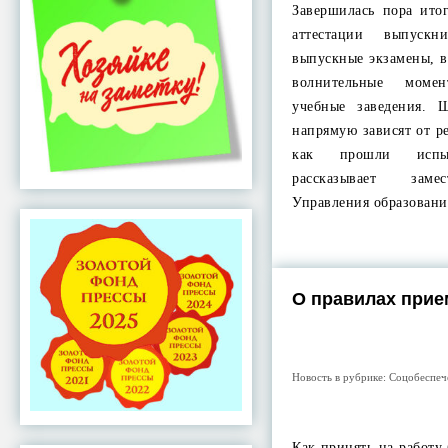
Завершилась пора ито
аттестации выпуск
выпускные экзамены, 
волнительные моме
учебные заведения. 
напрямую зависят от р
как прошли испы
рассказывает заме
Управления образован
О правилах прие
Новость в рубрике:
Соцобеспеч
Как принять на работу