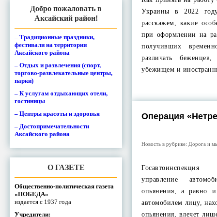
Добро пожаловать в
Украины в 2022 год
Аксайский район!
расскажем, какие осо
при оформлении на ра
– Традиционные праздники,
фестивали на территории
получивших времен
Аксайского района
различать беженцев
– Отдых и развлечения (спорт,
убежищем и иностран
торгово-развлекательные центры,
парки)
– К услугам отдыхающих отели,
гостиницы
– Центры красоты и здоровья
Операция «Нетр
– Достопримечательности
Аксайского района
Новость в рубрике:
Дорога и м
О ГАЗЕТЕ
Госавтоинспекция
управление автомо
Общественно-политическая газета
опьянения, а равно и
«ПОБЕДА»
издается с 1937 года
автомобилем лицу, нах
Учредители:
опьянения, влечет лиш