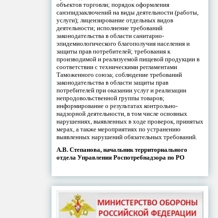
объектов торговли; порядок оформления
санэпидзаключений на виды деятельности (работы,
услуги); лицензирование отдельных видов
деятельности; исполнение требований
законодательства в области санитарно-
эпидемиологического благополучия населения и
защиты прав потребителей; требования к
производимой и реализуемой пищевой продукции в
соответствии с техническими регламентами
Таможенного союза; соблюдение требований
законодательства в области защиты прав
потребителей при оказании услуг и реализации
непродовольственной группы товаров;
информирование о результатах контрольно-
надзорной деятельности, в том числе основных
нарушениях, выявленных в ходе проверок, принятых
мерах, а также мероприятиях по устранению
выявленных нарушений обязательных требований.
А.В. Степанова, начальник территориального
отдела Управления Роспотребнадзора по РО