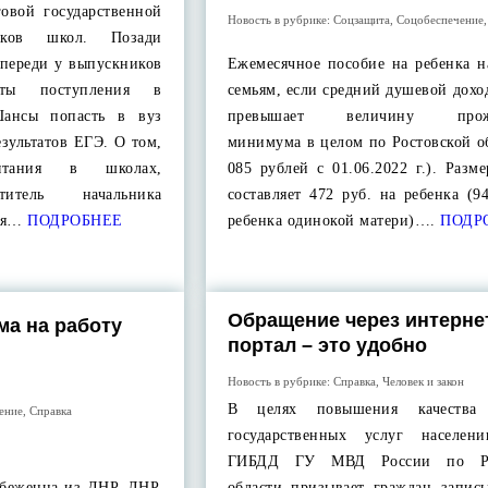
говой государственной
Новость в рубрике:
Соцзащита
,
Соцобеспечение
ников школ. Позади
впереди у выпускников
Ежемесячное пособие на ребенка н
нты поступления в
семьям, если средний душевой дохо
Шансы попасть в вуз
превышает величину прожи
езультатов ЕГЭ. О том,
минимума в целом по Ростовской о
тания в школах,
085 рублей с 01.06.2022 г.). Разм
ститель начальника
составляет 472 руб. на ребенка (9
ия…
ПОДРОБНЕЕ
ребенка одинокой матери)….
ПОДР
Обращение через интерне
ма на работу
портал – это удобно
Новость в рубрике:
Справка
,
Человек и закон
В целях повышения качества 
ение
,
Справка
государственных услуг населе
ГИБДД ГУ МВД России по Ро
 беженца из ДНР, ЛНР,
области призывает граждан записы