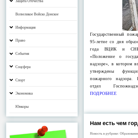
Защита Отечества
Всевеликое Войско Донское
Информация
Государственный пожа
Право
95-летие со дня обра
года ВЦИК и СНК
События
«Положение о госуд
надзоре», в котором в
Соцсфера
утверждены функци
пожарного надзора.
Спорт
отдел Госпожнадз
ПОДРОБНЕЕ
Экономика
Юнкоры
Нам есть чем го
Новость в рубрике:
Образовани