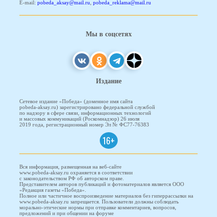
E-mail:
pobeda_aksay@mail.ru
,
pobeda_reklama@mail.ru
Мы в соцсетях
Издание
Сетевое издание «Победа» (доменное имя сайта
pobeda-aksay.ru) зарегистрировано федеральной службой
по надзору в сфере связи, информационных технологий
и массовых коммуникаций (Роскомнадзор) 26 июля
2019 года, регистрационный номер Эл № ФС77-76383
16+
Вся информация, размещенная на веб-сайте
www.pobeda-aksay.ru охраняется в соответствии
с законодательством РФ об авторском праве.
Представителем авторов публикаций и фотоматериалов является ООО
«Редакция газеты «Победа».
Полное или частичное воспроизведение материалов без гиперрассылки на
www.pobeda-aksay.ru запрещается. Пользователи должны соблюдать
морально-этические нормы при отправке комментариев, вопросов,
предложений и при общении на форуме