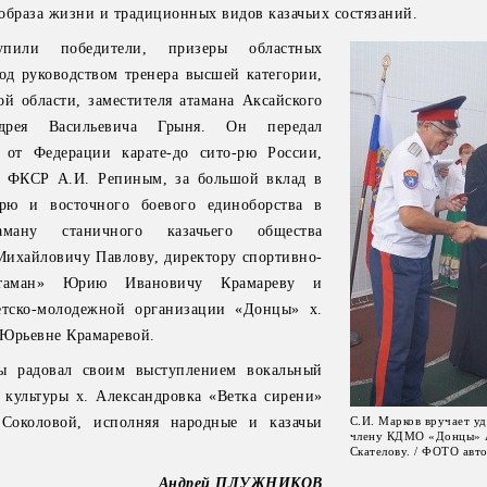
образа жизни и традиционных видов казачьих состязаний.
пили победители, призеры областных
од руководством тренера высшей категории,
ой области, заместителя атамана Аксайского
рея Васильевича Грыня. Он передал
 от Федерации карате-до сито-рю России,
м ФКСР А.И. Репиным, за большой вклад в
-рю и восточного боевого единоборства в
ману станичного казачьего общества
Михайловичу Павлову, директору спортивно-
Атаман» Юрию Ивановичу Крамареву и
етско-молодежной организации «Донцы» х.
 Юрьевне Крамаревой.
цы радовал своим выступлением вокальный
 культуры х. Александровка «Ветка сирени»
Соколовой, исполняя народные и казачьи
С.И. Марков вручает у
члену КДМО «Донцы» 
Скателову. / ФОТО авт
Андрей ПЛУЖНИКОВ