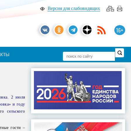
Версия для слабовидящих
16+
АКТЫ
овка. 2 июля
овка» и году
го сельского
тные гости –