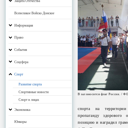
Защита Отечества
Всевеликое Войско Донское
Информация
Право
События
Соцсфера
Спорт
Развитие спорта
Спортивные новости
В зал вносится флаг России. / Ф
Спорт в лицах
спорта на территории
Экономика
пропаганду здорового 
Юнкоры
позицию и наградил грам