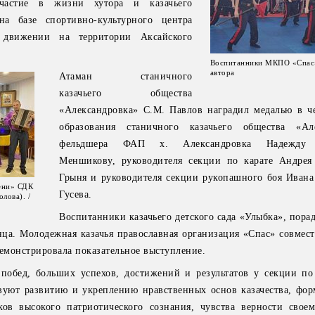
частие в жизни хутора и казачьего
а базе спортивно-культурного центра
м движении на территории Аксайского
Воспитанники МКПО «Спас
автора
Атаман станичного
казачьего общества
«Александровка» С.М. Павлов наградил медалью в че
образования станичного казачьего общества «Але
фельдшера ФАП х. Александровка Надежду 
Меншикову, руководителя секции по карате Андрея
Грыня и руководителя секции рукопашного боя Ивана
рени» СДК
Гусева.
лова). /
Воспитанники казачьего детского сада «Улыбка», пора
нца. Молодежная казачья православная организация «Спас» совмест
монстрировала показательное выступление.
побед, больших успехов, достижений и результатов у секции по 
твуют развитию и укреплению нравственных основ казачества, фо
ков высокого патриотического сознания, чувства верности своем