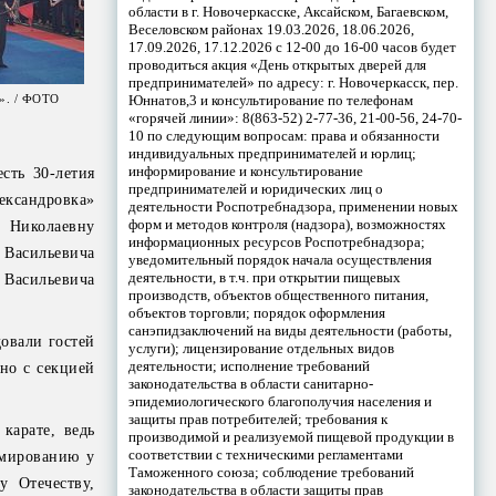
области в г. Новочеркасске, Аксайском, Багаевском,
Веселовском районах 19.03.2026, 18.06.2026,
17.09.2026, 17.12.2026 с 12-00 до 16-00 часов будет
проводиться акция «День открытых дверей для
предпринимателей» по адресу: г. Новочеркасск, пер.
Юннатов,3 и консультирование по телефонам
». / ФОТО
«горячей линии»: 8(863-52) 2-77-36, 21-00-56, 24-70-
10 по следующим вопросам: права и обязанности
индивидуальных предпринимателей и юрлиц;
информирование и консультирование
сть 30-летия
предпринимателей и юридических лиц о
ксандровка»
деятельности Роспотребнадзора, применении новых
форм и методов контроля (надзора), возможностях
Николаевну
информационных ресурсов Роспотребнадзора;
 Васильевича
уведомительный порядок начала осуществления
деятельности, в т.ч. при открытии пищевых
 Васильевича
производств, объектов общественного питания,
объектов торговли; порядок оформления
санэпидзаключений на виды деятельности (работы,
довали гостей
услуги); лицензирование отдельных видов
деятельности; исполнение требований
но с секцией
законодательства в области санитарно-
эпидемиологического благополучия населения и
защиты прав потребителей; требования к
карате, ведь
производимой и реализуемой пищевой продукции в
соответствии с техническими регламентами
рмированию у
Таможенного союза; соблюдение требований
у Отечеству,
законодательства в области защиты прав