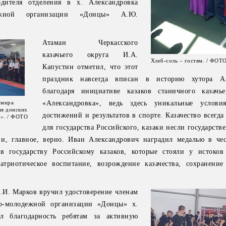
дителя отделения в х. Александровка
одежной организации «Донцы» А.Ю.
Атаман Черкасского
казачьего округа И.А.
Хлеб-соль – гостям. / ФОТО
Капустин отметил, что этот
праздник навсегда вписан в историю хутора Ал
благодаря инициативе казаков станичного казачь
имира
«Александровка», ведь здесь уникальные услови
ия донских
достижений и результатов в спорте. Казачество всегд
у». / ФОТО
для государства Российского, казаки несли государст
 и, главное, верно. Иван Александрович наградил медалью в чес
в государству Российскому казаков, которые стояли у истоков
патриотическое воспитание, возрождение казачества, сохранени
.И. Марков вручил удостоверение членам
ко-молодежной организации «Донцы» х.
л благодарность ребятам за активную