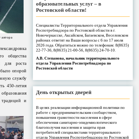
образовательных услуг – в
Ростовской области!
Специалисты Территориального отдела Управления
Роспотребнадзора по Ростовской области в г.
Новочеркасске, Аксайском, Багаевском, Веселовском
 автора
районах ответят на Ваши вопросы с 6 по 17 июля
2026 года. Обратиться можно по телефонам: 8(8635)
ександровка
22-77-36, 8(8635) 21-00-56, 8(8635) 24-70-10.
его общества
А.В. Степанова, начальник территориального
отдела Управления Роспотребнадзора по
я для роста
Ростовской области
а было опорой
венную службу
ть 450-летия
День открытых дверей
 образования
е традиций и
В целях реализации информационной политики по
работе с предпринимательским сообществом,
повышения грамотности населения в сфере
обеспечения санитарно-эпидемиологического
благополучия населения и защиты прав
потребителей специалистами территориального
отдела Управления Роспотребнадзора по Ростовской