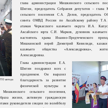
глава администрации Мишкинского сельского пос
Шигин, председатель Собрания депутатов – глава
сельского поселения С.А. Делов, председатель О
совета ОМВД России по Аксайскому району Т.А. 
атаман Черкасского казачьего округа И.А. Капус
Аксайского юрта С.И. Марков, духовник казачьег
настоятель храма Иоанно-Предтеченского прих
Мишкинской иерей Димитрий Кивилиди, казаки
казачьего общества «Александровка», жит
Александровка.
Глава администрации Е.А.
Шигин поздравил всех с
праздником. Он выразил
ОТО автора
благодарность за развитие
физической культуры и
 Мишкинского сельского поселения,
образа жизни, активную гражданскую
отами руководителя секции по волейболу