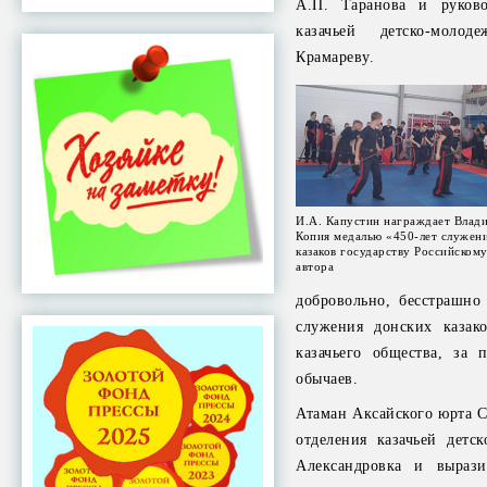
А.П. Таранова и руково
казачьей детско-мол
Крамареву.
И.А. Капустин награждает Влад
Копия медалью «450-лет служен
казаков государству Российском
автора
добровольно, бесстрашно
служения донских казако
казачьего общества, за 
обычаев.
Атаман Аксайского юрта С
отделения казачьей детс
Александровка и вырази