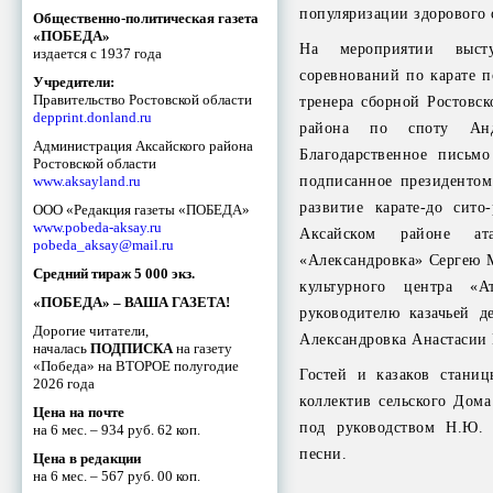
популяризации здорового 
Общественно-политическая газета
«ПОБЕДА»
На мероприятии высту
издается с 1937 года
соревнований по карате п
Учредители:
Правительство Ростовской области
тренера сборной Ростовск
depprint.donland.ru
района по споту Анд
Администрация Аксайского района
Благодарственное письмо
Ростовской области
подписанное президенто
www.aksayland.ru
развитие карате-до сито
ООО «Редакция газеты «ПОБЕДА»
www.pobeda-aksay.ru
Аксайском районе ата
pobeda_aksay@mail.ru
«Александровка» Сергею 
Средний тираж 5 000 экз.
культурного центра «
«ПОБЕДА» – ВАША ГАЗЕТА!
руководителю казачьей д
Дорогие читатели,
Александровка Анастасии
началась
ПОДПИСКА
на газету
«Победа» на ВТОРОЕ полугодие
Гостей и казаков стани
2026 года
коллектив сельского Дома
Цена на почте
под руководством Н.Ю. 
на 6 мес. – 934 руб. 62 коп.
песни.
Цена в редакции
на 6 мес. – 567 руб. 00 коп.