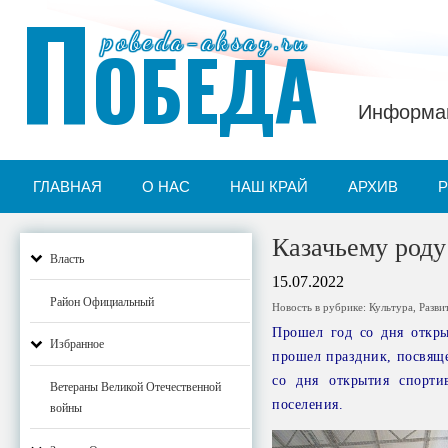
П
pobeda-aksay.ru
ОБЕДА
Информац
ГЛАВНАЯ
О НАС
НАШ КРАЙ
АРХИВ
Казачьему роду
Власть
15.07.2022
Район Официальный
Новость в рубрике:
Культура
,
Разви
Прошел год со дня откры
Избранное
прошел праздник, посвяще
со дня открытия спорти
Ветераны Великой Отечественной
поселения.
войны