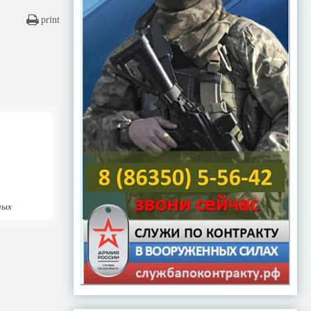
print
ных