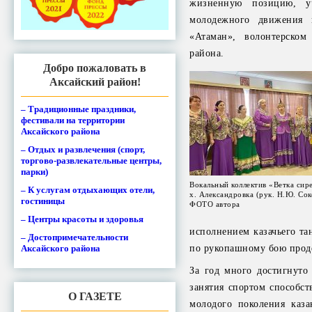
жизненную позицию, у
молодежного движения н
«Атаман», волонтерско
района.
Добро пожаловать в
Аксайский район!
– Традиционные праздники,
фестивали на территории
Аксайского района
– Отдых и развлечения (спорт,
торгово-развлекательные центры,
парки)
Вокальный коллектив «Ветка си
– К услугам отдыхающих отели,
х. Александровка (рук. Н.Ю. Соко
гостиницы
ФОТО автора
– Центры красоты и здоровья
исполнением казачьего та
– Достопримечательности
по рукопашному бою проде
Аксайского района
За год много достигнуто 
занятия спортом способс
О ГАЗЕТЕ
молодого поколения каза