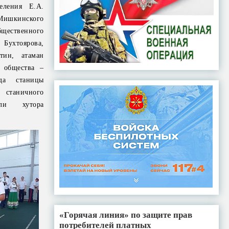
еления Е.А.
 Мишкинского
бщественного
Бухтоярова,
тин, атаман
о общества –
ода станицы
 станичного
ели хутора
«Горячая линия» по защите прав
потребителей платных