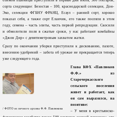
озимой пшеницы приступили в первые дни июля, 500 гектаров,
сорта следующие: Безостая – 100, краснодарской селекции, Дон-
Эко, селекции ФГБНУ ФРАНЦ, Есаул – ранний сорт, хорошо
показал себя, а также сорт Еланчик, его также посеяли в этом
году, семена – часть элиты, часть первой репродукции. Скосили
и обмолотили поля в сжатые сроки, у нас работают комбайны
«Джон Дир» с девятиметровым захватом жатки.
Сразу по окончании уборки приступили к дискованию, пахоте,
внесению удобрений – забота об урожае не прекращается теперь
уже следующего года.
Глава КФХ «Павлюков
Ф.Ф.» из
Старочеркасского
сельского поселения
живет и работает, как
он сам выразился, на
позитиве:
/ ФОТО из личного архива Ф.Ф. Павлюкова
– У меня в крестьянско-