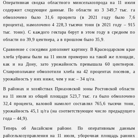
Оперативная сводка областного минсельхозпрода на 11 июля
содержит следующие данные. По области из 3 349,7 тыс. га
обмолочено было 31,6 процента (в 2021 году было 7,6
процента), намолочено 4 228,3 тысячи тонн (в 2021 году – 915
тыс. тонн). С каждого гектара берут в этом году в среднем по
области по 39,9 центнера, а в прошлом было 35,9.
Сравнение с соседями дополняет картину. В Краснодарском крае
хлеба убраны были на 11 июля примерно на такой же площади,
как и на Дону, зато урожайность превышала 60 центнеров.
Ставропольчане обмолотили хлеба на 42 процентах посевов, а
урожайность у них ниже, чем у нас – 34 ц/га.
В районах и хозяйствах Приазовской зоны Ростовской области
на 11 июля из общей площади 523,7 тыс. га было обмолочено
32,4 процента, валовой намолот составлял 765,6 тысячи тонн,
урожайность 45,1 ц/га (на соответствующее число предыдущего
года – 44,9).
Теперь об Аксайском районе. По оперативным данным
райсельхозуправления на 11 июля, уборочная площадь ранних