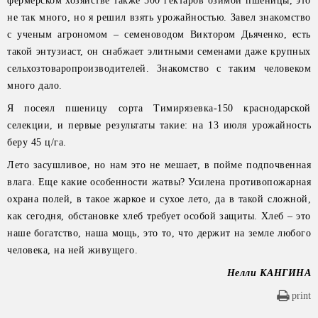
фермерском хозяйстве также 500 гектаров озимой пшеницы, это
не так много, но я решил взять урожайностью. Завел знакомство
с ученым агрономом – семеноводом Виктором Дьяченко, есть
такой энтузиаст, он снабжает элитными семенами даже крупных
сельхозтоваропроизводителей. Знакомство с таким человеком
много дало.
Я посеял пшеницу сорта Тимирязевка-150 краснодарской
селекции, и первые результаты такие: на 13 июля урожайность
беру 45 ц/га.
Лето засушливое, но нам это не мешает, в пойме подпочвенная
влага. Еще какие особенности жатвы? Усилена противопожарная
охрана полей, в такое жаркое и сухое лето, да в такой сложной,
как сегодня, обстановке хлеб требует особой защиты. Хлеб – это
наше богатство, наша мощь, это то, что держит на земле любого
человека, на ней живущего.
Нелли КАНГИНА
print