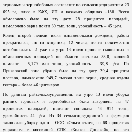
зерновых и зернобобовых составляет по сельхозпредприятиям 23
695 га, плюс в КФХ, ИП и казачьих общинах –188. Всего
обмолочено было на эту дату 28 процентов площадей,
намолочено зерна почти 30 тыс. тонн, урожайность – 45 ц/га.
Конец второй недели июля ознаменовался дождями, работа
прекратилась, но со вторника, 12 числа, почти повсеместно
возобновилась. И уже на утро 13 июля процент скошенных и
обмолоченных площадей по области составил 38,8, валовой
намолот – 5,179 млн тонн, урожайность – 39,8 ц/га. По
Приазовской зоне убрано было на эту дату 39,4 процента
посевов, намолочено 949,7 тысячи тонн зерна, средняя отдача
гектара – более 46 центнеров.
По данным райсельхозуправления, на утро 13 июля уборка
ранних зерновых и зернобобовых была завершена на 47
процентах площадей, намолот составлял 48 914 тонн,
урожайность 44 ц/га. Из 34 сельхозпредприятий и фермеров
закончило уборку одно – ООО «Ольгинское», на 68 процентах
управился с косовицей СПК «Колхоз Донской», но это