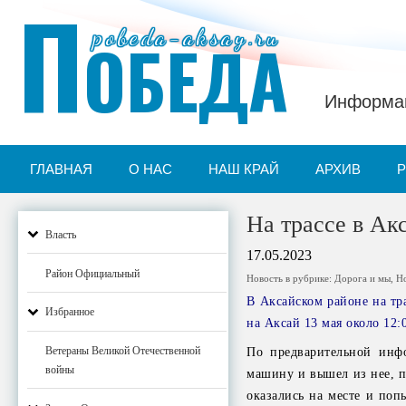
П
pobeda-aksay.ru
ОБЕДА
Информац
ГЛАВНАЯ
О НАС
НАШ КРАЙ
АРХИВ
На трассе в Ак
Власть
17.05.2023
Район Официальный
Новость в рубрике:
Дорога и мы
,
Н
В Аксайском районе на тр
Избранное
на Аксай 13 мая около 12:
Ветераны Великой Отечественной
По предварительной инфо
войны
машину и вышел из нее, п
оказались на месте и поп