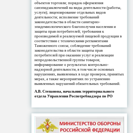
объектов торговли; порядок оформления
санэпидзаключений на виды деятельности (работы,
услуги); лицензирование отдельных видов
деятельности; исполнение требований
законодательства в области санитарно-
эпидемиологического благополучия населения и
защиты прав потребителей; требования к
производимой и реализуемой пищевой продукции в
соответствии с техническими регламентами
Таможенного союза; соблюдение требований
законодательства в области защиты прав
потребителей при оказании услуг и реализации
непродовольственной группы товаров;
информирование о результатах контрольно-
надзорной деятельности, в том числе основных
нарушениях, выявленных в ходе проверок, принятых
мерах, а также мероприятиях по устранению
выявленных нарушений обязательных требований.
А.В. Степанова, начальник территориального
отдела Управления Роспотребнадзора по РО