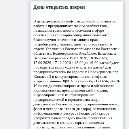
День открытых дверей
В целях реализации информационной политики по
работе с предпринимательским сообществом,
повышения грамотности населения в сфере
обеспечения санитарно-эпидемиологического
благополучия населения и защиты прав
потребителей специалистами территориального
отдела Управления Роспотребнадзора по Ростовской
области в г. Новочеркасске, Аксайском, Багаевском,
Веселовском районах 19.03.2026, 18.06.2026,
17.09.2026, 17.12.2026 с 12-00 до 16-00 часов будет
проводиться акция «День открытых дверей для
предпринимателей» по адресу: г. Новочеркасск, пер.
Юннатов,3 и консультирование по телефонам
«горячей линии»: 8(863-52) 2-77-36, 21-00-56, 24-70-
10 по следующим вопросам: права и обязанности
индивидуальных предпринимателей и юрлиц;
информирование и консультирование
предпринимателей и юридических лиц о
деятельности Роспотребнадзора, применении новых
форм и методов контроля (надзора), возможностях
информационных ресурсов Роспотребнадзора;
уведомительный порядок начала осуществления
деятельности, в т.ч. при открытии пищевых
производств, объектов общественного питания,