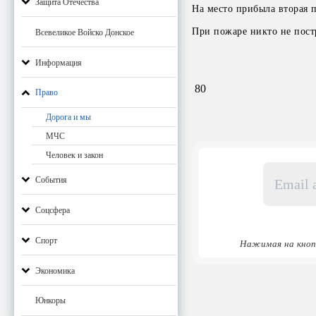
Защита Отечества
На место прибыла вторая 
При пожаре никто не пост
Всевеликое Войско Донское
Информация
80
Право
Дорога и мы
МЧС
Человек и закон
Email
События
адрес
*
Соцсфера
Спорт
Нажимая на кноп
Экономика
Юнкоры