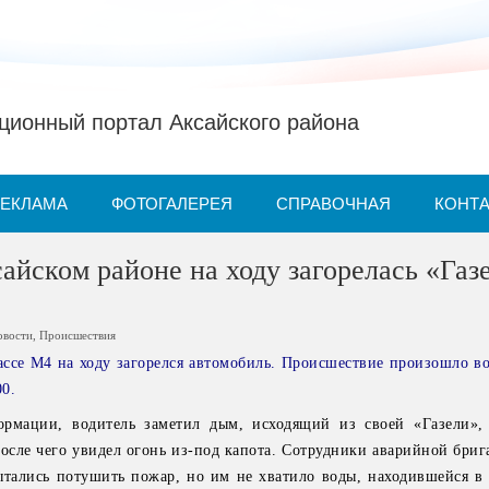
ионный портал Аксайского района
РЕКЛАМА
ФОТОГАЛЕРЕЯ
СПРАВОЧНАЯ
КОНТ
сайском районе на ходу загорелась «Газ
овости
,
Происшествия
ассе М4 на ходу загорелся автомобиль. Происшествие произошло во
00.
рмации, водитель заметил дым, исходящий из своей «Газели»,
осле чего увидел огонь из-под капота. Сотрудники аварийной бриг
ытались потушить пожар, но им не хватило воды, находившейся в