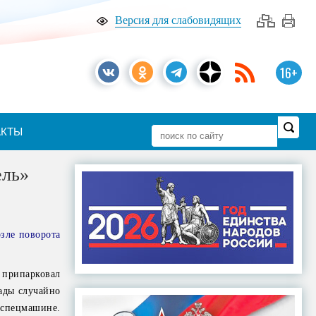
Версия для слабовидящих
16+
АКТЫ
ель»
зле поворота
 припарковал
ады случайно
 спецмашине.