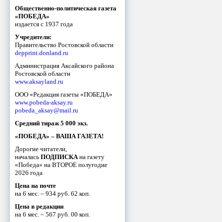
Общественно-политическая газета
«ПОБЕДА»
издается с 1937 года
Учредители:
Правительство Ростовской области
depprint.donland.ru
Администрация Аксайского района
Ростовской области
www.aksayland.ru
ООО «Редакция газеты «ПОБЕДА»
www.pobeda-aksay.ru
pobeda_aksay@mail.ru
Средний тираж 5 000 экз.
«ПОБЕДА» – ВАША ГАЗЕТА!
Дорогие читатели,
началась
ПОДПИСКА
на газету
«Победа» на ВТОРОЕ полугодие
2026 года
Цена на почте
на 6 мес. – 934 руб. 62 коп.
Цена в редакции
на 6 мес. – 567 руб. 00 коп.