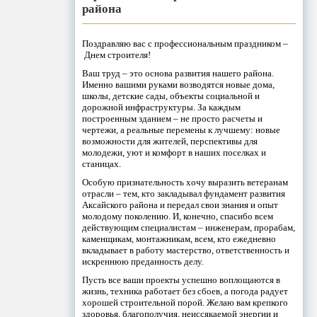
района
Поздравляю вас с профессиональным праздником –
Днем строителя!
Ваш труд – это основа развития нашего района.
Именно вашими руками возводятся новые дома,
школы, детские сады, объекты социальной и
дорожной инфраструктуры. За каждым
построенным зданием – не просто расчеты и
чертежи, а реальные перемены к лучшему: новые
возможности для жителей, перспективы для
молодежи, уют и комфорт в наших поселках и
станицах.
Особую признательность хочу выразить ветеранам
отрасли – тем, кто закладывал фундамент развития
Аксайского района и передал свои знания и опыт
молодому поколению. И, конечно, спасибо всем
действующим специалистам – инженерам, прорабам,
каменщикам, монтажникам, всем, кто ежедневно
вкладывает в работу мастерство, ответственность и
искреннюю преданность делу.
Пусть все ваши проекты успешно воплощаются в
жизнь, техника работает без сбоев, а погода радует
хорошей строительной порой. Желаю вам крепкого
здоровья, благополучия, неиссякаемой энергии и