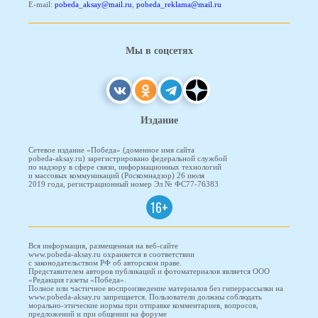
E-mail:
pobeda_aksay@mail.ru
,
pobeda_reklama@mail.ru
Мы в соцсетях
Издание
Сетевое издание «Победа» (доменное имя сайта
pobeda-aksay.ru) зарегистрировано федеральной службой
по надзору в сфере связи, информационных технологий
и массовых коммуникаций (Роскомнадзор) 26 июля
2019 года, регистрационный номер Эл № ФС77-76383
16+
Вся информация, размещенная на веб-сайте
www.pobeda-aksay.ru охраняется в соответствии
с законодательством РФ об авторском праве.
Представителем авторов публикаций и фотоматериалов является ООО
«Редакция газеты «Победа».
Полное или частичное воспроизведение материалов без гиперрассылки на
www.pobeda-aksay.ru запрещается. Пользователи должны соблюдать
морально-этические нормы при отправке комментариев, вопросов,
предложений и при общении на форуме