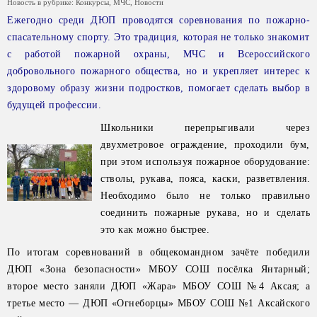
Новость в рубрике:
Конкурсы
,
МЧС
,
Новости
Ежегодно среди ДЮП проводятся соревнования по пожарно-
спасательному спорту. Это традиция, которая не только знакомит
с работой пожарной охраны, МЧС и Всероссийского
добровольного пожарного общества, но и укрепляет интерес к
здоровому образу жизни подростков, помогает сделать выбор в
будущей профессии.
Школьники перепрыгивали через
двухметровое ограждение, проходили бум,
при этом используя пожарное оборудование:
стволы, рукава, пояса, каски, разветвления.
Необходимо было не только правильно
соединить пожарные рукава, но и сделать
это как можно быстрее.
По итогам соревнований в общекомандном зачёте победили
ДЮП «Зона безопасности» МБОУ СОШ посёлка Янтарный;
второе место заняли ДЮП «Жара» МБОУ СОШ №4 Аксая; а
третье место — ДЮП «Огнеборцы» МБОУ СОШ №1 Аксайского