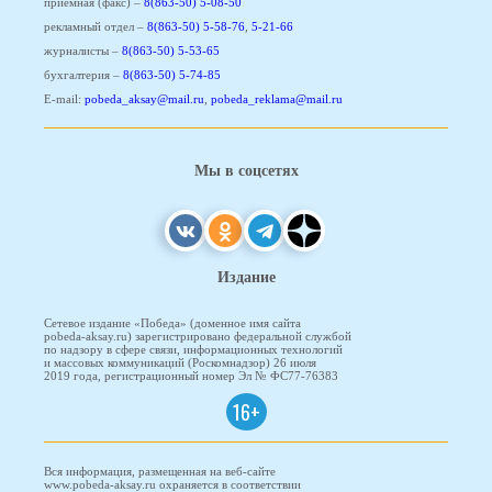
приемная (факс) –
8(863-50) 5-08-50
рекламный отдел –
8(863-50) 5-58-76
,
5-21-66
журналисты –
8(863-50) 5-53-65
бухгалтерия –
8(863-50) 5-74-85
E-mail:
pobeda_aksay@mail.ru
,
pobeda_reklama@mail.ru
Мы в соцсетях
Издание
Сетевое издание «Победа» (доменное имя сайта
pobeda-aksay.ru) зарегистрировано федеральной службой
по надзору в сфере связи, информационных технологий
и массовых коммуникаций (Роскомнадзор) 26 июля
2019 года, регистрационный номер Эл № ФС77-76383
16+
Вся информация, размещенная на веб-сайте
www.pobeda-aksay.ru охраняется в соответствии