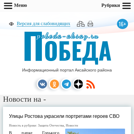
Меню
Рубрики
П
16+
Версия для слабовидящих
pobeda-aksay.ru
ОБЕДА
Информационный портал Аксайского района
Новости на -
Улицы Ростова украсили портретами героев СВО
Новость в рубрике:
Защита Отечества
,
Новости
В парке Горького