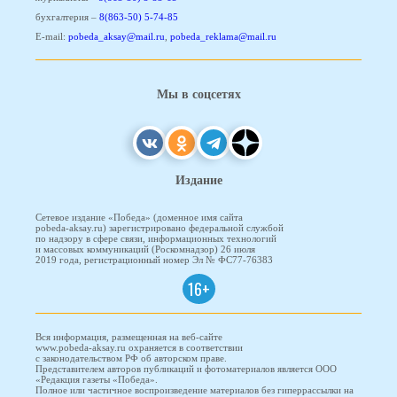
бухгалтерия –
8(863-50) 5-74-85
E-mail:
pobeda_aksay@mail.ru
,
pobeda_reklama@mail.ru
Мы в соцсетях
Издание
Сетевое издание «Победа» (доменное имя сайта
pobeda-aksay.ru) зарегистрировано федеральной службой
по надзору в сфере связи, информационных технологий
и массовых коммуникаций (Роскомнадзор) 26 июля
2019 года, регистрационный номер Эл № ФС77-76383
16+
Вся информация, размещенная на веб-сайте
www.pobeda-aksay.ru охраняется в соответствии
с законодательством РФ об авторском праве.
Представителем авторов публикаций и фотоматериалов является ООО
«Редакция газеты «Победа».
Полное или частичное воспроизведение материалов без гиперрассылки на