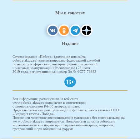
Мы в соцсетях
Издание
Сетевое издание «Победа» (доменное имя сайта
pobeda-aksay.ru) зарегистрировано федеральной службой
по надзору в сфере связи, информационных технологий
и массовых коммуникаций (Роскомнадзор) 26 июля
2019 года, регистрационный номер Эл № ФС77-76383
16+
Вся информация, размещенная на веб-сайте
www.pobeda-aksay.ru охраняется в соответствии
с законодательством РФ об авторском праве.
Представителем авторов публикаций и фотоматериалов является ООО
«Редакция газеты «Победа».
Полное или частичное воспроизведение материалов без гиперрассылки на
www.pobeda-aksay.ru запрещается. Пользователи должны соблюдать
морально-этические нормы при отправке комментариев, вопросов,
предложений и при общении на форуме