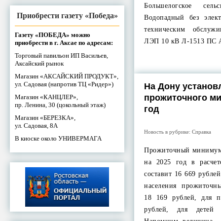
Большелогское сель
Приобрести газету «Победа»
Водопадный без элек
техническим обслужи
Газету «ПОБЕДА» можно
ЛЭП 10 кВ Л-1513 ПС 
приобрести в г. Аксае по адресам:
Торговый павильон ИП Васильев,
Аксайский рынок
Магазин «АКСАЙСКИЙ ПРОДУКТ»,
ул. Садовая (напротив ТЦ «Ридер»)
На Дону установ
прожиточного ми
Магазин «КАНЦЛЕР»,
пр. Ленина, 30 (цокольный этаж)
год
Магазин «БЕРЕЗКА»,
ул. Садовая, 8А
Новость в рубрике:
Справка
В киоске около УНИВЕРМАГА
Прожиточный минимум 
на 2025 год в расче
составит 16 669 рубле
населения прожиточн
18 169 рублей, для 
рублей, для детей