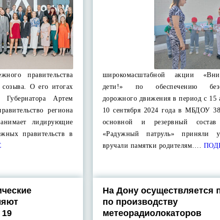
жного правительства
широкомасштабной акции «Вн
 созыва. О его итогах
дети!» по обеспечению безо
ль Губернатора Артем
дорожного движения в период с 15 
равительство региона
10 сентября 2024 года в МБДОУ 38
занимает лидирующие
основной и резервный состав
ежных правительств в
«Радужный патруль» приняли у
Е
вручали памятки родителям….
ПОД
ические
На Дону осуществляется 
ляют
по производству
 19
метеорадиолокаторов