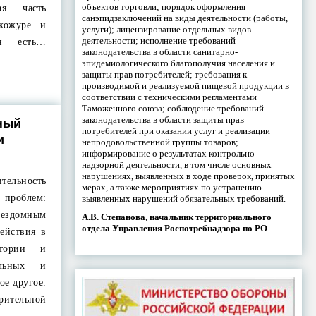
объектов торговли; порядок оформления
ая часть
санэпидзаключений на виды деятельности (работы,
кожуре и
услуги); лицензирование отдельных видов
деятельности; исполнение требований
ся есть…
законодательства в области санитарно-
эпидемиологического благополучия населения и
защиты прав потребителей; требования к
производимой и реализуемой пищевой продукции в
соответствии с техническими регламентами
Таможенного союза; соблюдение требований
законодательства в области защиты прав
ный
потребителей при оказании услуг и реализации
и
непродовольственной группы товаров;
информирование о результатах контрольно-
надзорной деятельности, в том числе основных
нарушениях, выявленных в ходе проверок, принятых
тельность
мерах, а также мероприятиях по устранению
проблем:
выявленных нарушений обязательных требований.
ездомным
А.В. Степанова, начальник территориального
отдела Управления Роспотребнадзора по РО
ействия в
стории и
ельных и
ое другое.
рительной