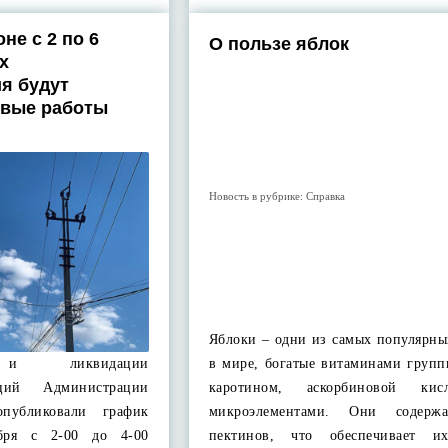
не с 2 по 6
О пользе яблок
х
я будут
овые работы
Новость в рубрике:
Справка
Яблоки – одни из самых популярны
ю и ликвидации
в мире, богатые витаминами групп
аций Администрации
каротином, аскорбиновой ки
опубликовали график
микроэлементами. Они содерж
ября с 2-00 до 4-00
пектинов, что обеспечивает и