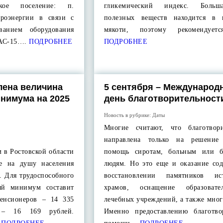
ское поселение: п.
гликемический индекс. Больш
троэнергии в связи с
полезных веществ находится в 
ванием оборудования
мякоти, поэтому рекомендует
АС-15….
ПОДРОБНЕЕ
ПОДРОБНЕЕ
лена величина
5 сентября – Международ
нимума на 2025
день благотворительност
Новость в рубрике:
Даты
Многие считают, что благотвори
направлена только на решение 
в Ростовской области
помощь сиротам, больным или б
те на душу населения
людям. Но это еще и оказание сод
й. Для трудоспособного
восстановлении памятников и
ый минимум составит
храмов, оснащение образоват
пенсионеров – 14 335
лечебных учреждений, а также мног
 – 16 169 рублей.
Именно предоставлению благотво