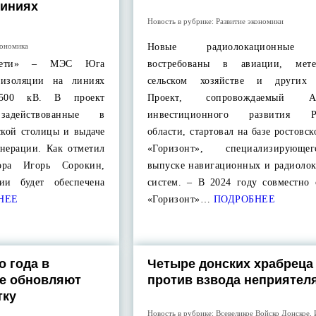
линиях
Новость в рубрике:
Развитие экономики
ономика
Новые радиолокационные 
сети» – МЭС Юга
востребованы в авиации, метео
 изоляции на линиях
сельском хозяйстве и других о
0-500 кВ. В проект
Проект, сопровождаемый Аг
адействованные в
инвестиционного развития Ро
ской столицы и выдаче
области, стартовал на базе ростовск
нерации. Как отметил
«Горизонт», специализирующ
тора Игорь Сорокин,
выпуске навигационных и радиоло
ции будет обеспечена
систем. – В 2024 году совместно 
НЕЕ
«Горизонт»…
ПОДРОБНЕЕ
о года в
Четыре донских храбреца
не обновляют
против взвода неприятел
тку
Новость в рубрике:
Всевеликое Войско Донское
,