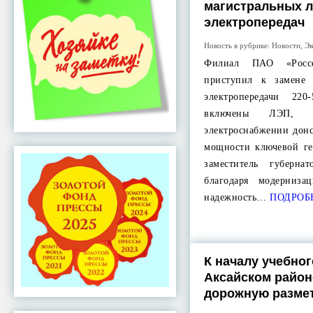
магистральных 
электропередач
Новость в рубрике:
Новости
,
Эк
Филиал ПАО «Рос
приступил к замене
электропередачи 22
включены ЛЭП, з
электроснабжении дон
мощности ключевой ге
заместитель губерна
благодаря модерниза
надежность…
ПОДРОБ
К началу учебног
Аксайском райо
дорожную разме