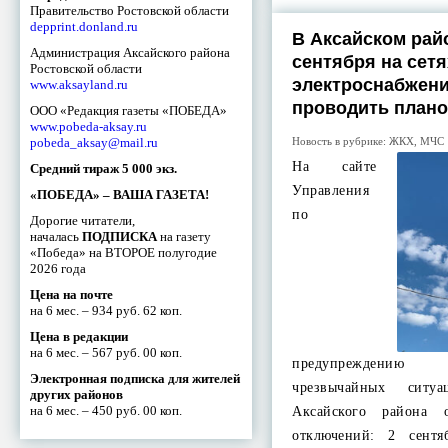
Правительство Ростовской области
depprint.donland.ru
В Аксайском райо
Администрация Аксайского района
сентября на сетя
Ростовской области
электроснабжени
www.aksayland.ru
проводить план
ООО «Редакция газеты «ПОБЕДА»
www.pobeda-aksay.ru
pobeda_aksay@mail.ru
Новость в рубрике:
ЖКХ
,
МЧС
На сайте
Средний тираж 5 000 экз.
Управления
«ПОБЕДА» – ВАША ГАЗЕТА!
по
Дорогие читатели,
началась
ПОДПИСКА
на газету
«Победа» на ВТОРОЕ полугодие
2026 года
Цена на почте
на 6 мес. – 934 руб. 62 коп.
Цена в редакции
на 6 мес. – 567 руб. 00 коп.
предупреждени
Электронная подписка для жителей
чрезвычайных ситу
других районов
на 6 мес. – 450 руб. 00 коп.
Аксайского района 
отключений: 2 сент