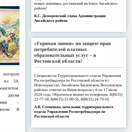
новых значимых достижений на благо Аксайского
района!
К.С. Доморовский, глава Администрации
Аксайского района
«Горячая линия» по защите прав
потребителей платных
образовательных услуг – в
Ростовской области!
 которую
Специалисты Территориального отдела Управления
Роспотребнадзора по Ростовской области в г.
, из 59,
Новочеркасске, Аксайском, Багаевском, Веселовском
енитетом.
районах ответят на Ваши вопросы с 6 по 17 июля
2026 года. Обратиться можно по телефонам: 8(8635)
 двумя
22-77-36, 8(8635) 21-00-56, 8(8635) 24-70-10.
циями –
А.В. Степанова, начальник территориального
оюзом. В
отдела Управления Роспотребнадзора по
Ростовской области