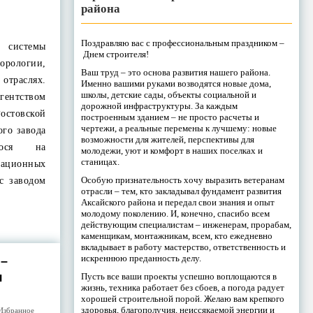
района
Поздравляю вас с профессиональным праздником –
системы
Днем строителя!
рологии,
Ваш труд – это основа развития нашего района.
траслях.
Именно вашими руками возводятся новые дома,
школы, детские сады, объекты социальной и
ентством
дорожной инфраструктуры. За каждым
стовской
построенным зданием – не просто расчеты и
чертежи, а реальные перемены к лучшему: новые
ого завода
возможности для жителей, перспективы для
егося на
молодежи, уют и комфорт в наших поселках и
станицах.
кационных
Особую признательность хочу выразить ветеранам
с заводом
отрасли – тем, кто закладывал фундамент развития
Аксайского района и передал свои знания и опыт
молодому поколению. И, конечно, спасибо всем
действующим специалистам – инженерам, прорабам,
каменщикам, монтажникам, всем, кто ежедневно
вкладывает в работу мастерство, ответственность и
искреннюю преданность делу.
 –
я
Пусть все ваши проекты успешно воплощаются в
жизнь, техника работает без сбоев, а погода радует
хорошей строительной порой. Желаю вам крепкого
здоровья, благополучия, неиссякаемой энергии и
Избранное