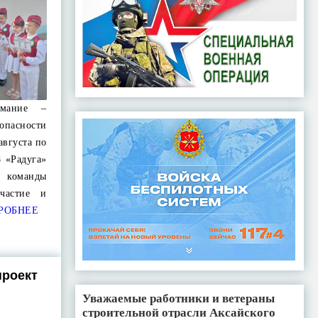
имание –
пасности
августа по
 «Радуга»
 команды
частие и
РОБНЕЕ
проект
Уважаемые работники и ветераны
строительной отрасли Аксайского