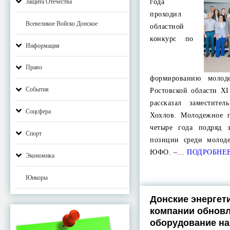
Защита Отечества
года
проходил
Всевеликое Войско Донское
областной
конкурс по
Информация
Право
формированию молоде
События
Ростовской области XI
рассказал заместите
Соцсфера
Хохлов. Молодежное п
четыре года подряд 
Спорт
позиции среди молод
ЮФО. –…
ПОДРОБНЕ
Экономика
Юнкоры
Донские энергет
компании обнов
оборудование на