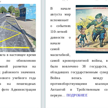
ы
В начале
августа мир
вспоминает
о событиях
110-летней
давности о
начале
самой
кта в настоящее время
масштабной,
ты по обновлению
самой кровопролитной войны, в
рожной разметки на
было вовлечено 38 государств
х районного значения.
обладавших государственным сувер
нового учебного года
Война велась между
тка на пешеходных
противоборствующими коали
и фото Администрация
Антантой и Тройственным с
первую…
ПОДРОБНЕЕ