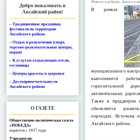
Новость в рубрике:
Дорога и м
Добро пожаловать в
В рамках
Аксайский район!
– Традиционные праздники,
фестивали на территории
Аксайского района
– Отдых и развлечения (спорт,
торгово-развлекательные центры,
парки)
– К услугам отдыхающих отели,
гостиницы
муниципального контра
– Центры красоты и здоровья
выполняются рабо
– Достопримечательности
горизонтальной до
Аксайского района
автомобильных дорога
Также в преддверии 
О ГАЗЕТЕ
обновляется разме
переходах. Источник 
Общественно-политическая газета
Аксайского района…
«ПОБЕДА»
издается с 1937 года
Учредители: