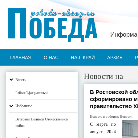
П
pobeda-aksay.ru
ОБЕДА
Информац
ГЛАВНАЯ
О НАС
НАШ КРАЙ
АРХИВ
Новости на -
Власть
В Ростовской об
Район Официальный
сформировано м
правительство X
Избранное
Новость в рубрике:
Новости
Ветераны Великой Отечественной
С марта по
войны
август 2024