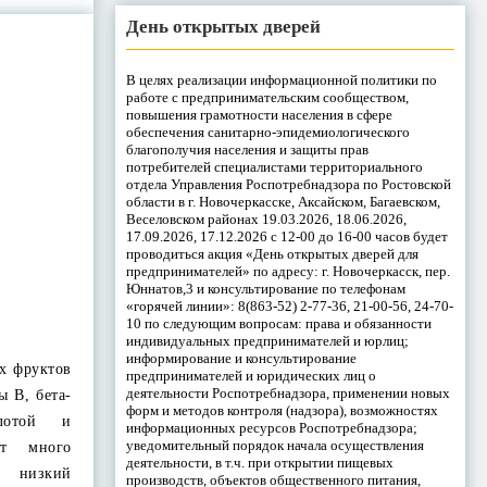
День открытых дверей
В целях реализации информационной политики по
работе с предпринимательским сообществом,
повышения грамотности населения в сфере
обеспечения санитарно-эпидемиологического
благополучия населения и защиты прав
потребителей специалистами территориального
отдела Управления Роспотребнадзора по Ростовской
области в г. Новочеркасске, Аксайском, Багаевском,
Веселовском районах 19.03.2026, 18.06.2026,
17.09.2026, 17.12.2026 с 12-00 до 16-00 часов будет
проводиться акция «День открытых дверей для
предпринимателей» по адресу: г. Новочеркасск, пер.
Юннатов,3 и консультирование по телефонам
«горячей линии»: 8(863-52) 2-77-36, 21-00-56, 24-70-
10 по следующим вопросам: права и обязанности
индивидуальных предпринимателей и юрлиц;
информирование и консультирование
х фруктов
предпринимателей и юридических лиц о
деятельности Роспотребнадзора, применении новых
ы B, бета-
форм и методов контроля (надзора), возможностях
слотой и
информационных ресурсов Роспотребнадзора;
уведомительный порядок начала осуществления
ат много
деятельности, в т.ч. при открытии пищевых
х низкий
производств, объектов общественного питания,