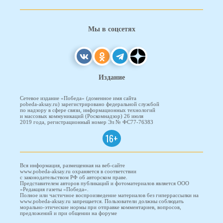
Мы в соцсетях
Издание
Сетевое издание «Победа» (доменное имя сайта
pobeda-aksay.ru) зарегистрировано федеральной службой
по надзору в сфере связи, информационных технологий
и массовых коммуникаций (Роскомнадзор) 26 июля
2019 года, регистрационный номер Эл № ФС77-76383
16+
Вся информация, размещенная на веб-сайте
www.pobeda-aksay.ru охраняется в соответствии
с законодательством РФ об авторском праве.
Представителем авторов публикаций и фотоматериалов является ООО
«Редакция газеты «Победа».
Полное или частичное воспроизведение материалов без гиперрассылки на
www.pobeda-aksay.ru запрещается. Пользователи должны соблюдать
морально-этические нормы при отправке комментариев, вопросов,
предложений и при общении на форуме