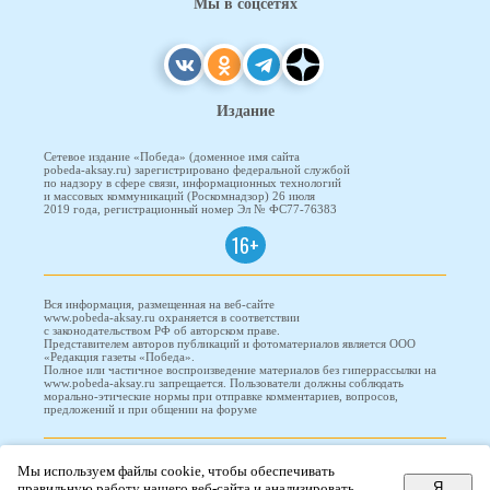
Мы в соцсетях
Издание
Сетевое издание «Победа» (доменное имя сайта
pobeda-aksay.ru) зарегистрировано федеральной службой
по надзору в сфере связи, информационных технологий
и массовых коммуникаций (Роскомнадзор) 26 июля
2019 года, регистрационный номер Эл № ФС77-76383
16+
Вся информация, размещенная на веб-сайте
www.pobeda-aksay.ru охраняется в соответствии
с законодательством РФ об авторском праве.
Представителем авторов публикаций и фотоматериалов является ООО
«Редакция газеты «Победа».
Полное или частичное воспроизведение материалов без гиперрассылки на
www.pobeda-aksay.ru запрещается. Пользователи должны соблюдать
морально-этические нормы при отправке комментариев, вопросов,
предложений и при общении на форуме
ПОБЕДА © 2010-2026
Мы используем файлы cookie, чтобы обеспечивать
Я
правильную работу нашего веб-сайта и анализировать