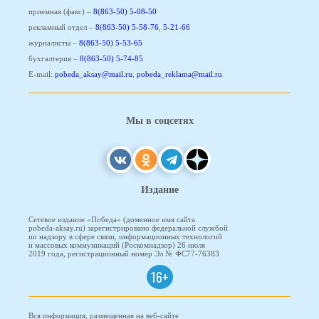
приемная (факс) –
8(863-50) 5-08-50
рекламный отдел –
8(863-50) 5-58-76
,
5-21-66
журналисты –
8(863-50) 5-53-65
бухгалтерия –
8(863-50) 5-74-85
E-mail:
pobeda_aksay@mail.ru
,
pobeda_reklama@mail.ru
Мы в соцсетях
Издание
Сетевое издание «Победа» (доменное имя сайта
pobeda-aksay.ru) зарегистрировано федеральной службой
по надзору в сфере связи, информационных технологий
и массовых коммуникаций (Роскомнадзор) 26 июля
2019 года, регистрационный номер Эл № ФС77-76383
16+
Вся информация, размещенная на веб-сайте