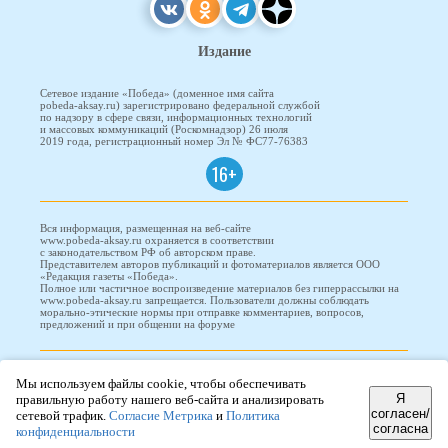
Издание
Сетевое издание «Победа» (доменное имя сайта
pobeda-aksay.ru) зарегистрировано федеральной службой
по надзору в сфере связи, информационных технологий
и массовых коммуникаций (Роскомнадзор) 26 июля
2019 года, регистрационный номер Эл № ФС77-76383
16+
Вся информация, размещенная на веб-сайте
www.pobeda-aksay.ru охраняется в соответствии
с законодательством РФ об авторском праве.
Представителем авторов публикаций и фотоматериалов является ООО
«Редакция газеты «Победа».
Полное или частичное воспроизведение материалов без гиперрассылки на
www.pobeda-aksay.ru запрещается. Пользователи должны соблюдать
морально-этические нормы при отправке комментариев, вопросов,
предложений и при общении на форуме
ПОБЕДА © 2010-2026
Мы используем файлы cookie, чтобы обеспечивать
Я
правильную работу нашего веб-сайта и анализировать
согласен/
сетевой трафик.
Согласие Метрика
и
Политика
согласна
Редизайн и доработка сайта -
ООО "Проводник"
конфиденциальности