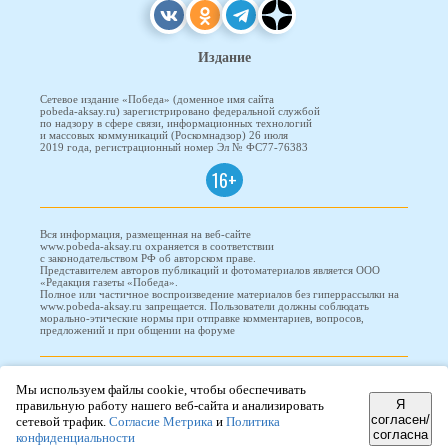
Издание
Сетевое издание «Победа» (доменное имя сайта
pobeda-aksay.ru) зарегистрировано федеральной службой
по надзору в сфере связи, информационных технологий
и массовых коммуникаций (Роскомнадзор) 26 июля
2019 года, регистрационный номер Эл № ФС77-76383
16+
Вся информация, размещенная на веб-сайте
www.pobeda-aksay.ru охраняется в соответствии
с законодательством РФ об авторском праве.
Представителем авторов публикаций и фотоматериалов является ООО
«Редакция газеты «Победа».
Полное или частичное воспроизведение материалов без гиперрассылки на
www.pobeda-aksay.ru запрещается. Пользователи должны соблюдать
морально-этические нормы при отправке комментариев, вопросов,
предложений и при общении на форуме
ПОБЕДА © 2010-2026
Мы используем файлы cookie, чтобы обеспечивать
Я
правильную работу нашего веб-сайта и анализировать
согласен/
сетевой трафик.
Согласие Метрика
и
Политика
согласна
Редизайн и доработка сайта -
ООО "Проводник"
конфиденциальности