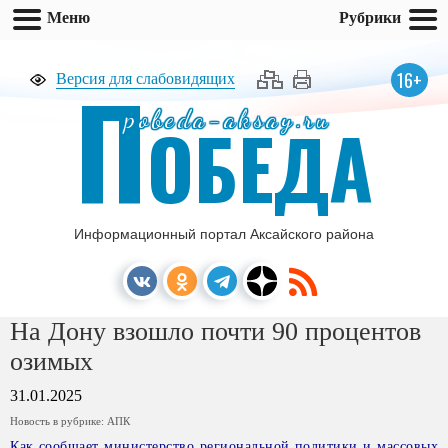
Меню
Рубрики
П
16+
Версия для слабовидящих
pobeda-aksay.ru
ОБЕДА
Информационный портал Аксайского района
На Дону взошло почти 90 процентов
озимых
31.01.2025
Новость в рубрике:
АПК
Как сообщает министерство региональной политики и массовых