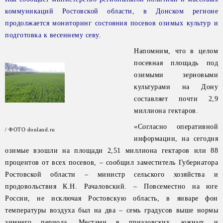
коммуникаций Ростовской области, в Донском регионе
продолжается мониторинг состояния посевов озимых культур и
подготовка к весеннему севу.
Напомним, что в целом
посевная площадь под
озимыми зерновыми
культурами на Дону
составляет почти 2,9
миллиона гектаров.
«Согласно оперативной
/ ФОТО donland.ru
информации, на сегодня
озимые взошли на площади 2,51 миллиона гектаров или 88
процентов от всех посевов, – сообщил заместитель Губернатора
Ростовской области – министр сельского хозяйства и
продовольствия К.Н. Рачаловский. – Повсеместно на юге
России, не исключая Ростовскую область, в январе фон
температуры воздуха был на два – семь градусов выше нормы
зимнего периода. Местами в приазовских, южных и