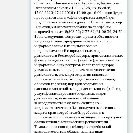
области в г. Новочеркасске, Аксайском, Багаевском,
Веселовском районах 19.03.2026, 18.06.2026,
17.09.2026, 17.12.2026 с 12-00 до 16-00 часов будет
проводиться акция «День открытых дверей для
предпринимателей» по адресу: г. Новочеркасск, пер.
Юннатов,3 и консультирование по телефонам
«горячей линии»: 8(863-52) 2-77-36, 21-00-56, 24-70-
10 по следующим вопросам: права и обязанности
индивидуальных предпринимателей и юрлиц;
информирование и консультирование
предпринимателей и юридических лиц о
деятельности Роспотребнадзора, применении новых
форм и методов контроля (надзора), возможностях
информационных ресурсов Роспотребнадзора;
уведомительный порядок начала осуществления
деятельности, в т.ч. при открытии пищевых
производств, объектов общественного питания,
объектов торговли; порядок оформления
санэпидзаключений на виды деятельности (работы,
услуги); лицензирование отдельных видов
деятельности; исполнение требований
законодательства в области санитарно-
эпидемиологического благополучия населения и
защиты прав потребителей; требования к
производимой и реализуемой пищевой продукции в
соответствии с техническими регламентами
Таможенного союза; соблюдение требований
законодательства в области защиты прав