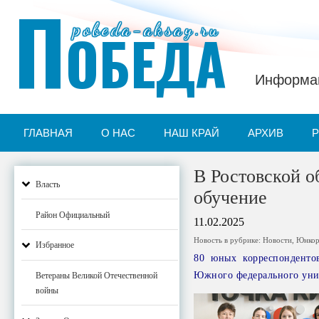
П
pobeda-aksay.ru
ОБЕДА
Информац
ГЛАВНАЯ
О НАС
НАШ КРАЙ
АРХИВ
В Ростовской 
Власть
обучение
Район Официальный
11.02.2025
Новость в рубрике:
Новости
,
Юнко
Избранное
80 юных корреспонденто
Южного федерального уни
Ветераны Великой Отечественной
войны