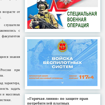
 возрасте от
.
й слушатели
накомились с
 факультетов
щиеся знания
 России при
ти.
ад характера,
ность задать
и и массовых
«Горячая линия» по защите прав
истики.
потребителей платных