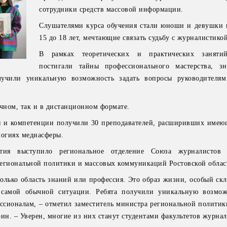
сотрудники средств массовой информации.
Слушателями курса обучения стали юноши и девушки в
15 до 18 лет, мечтающие связать судьбу с журналистикой
В рамках теоретических и практических заняти
постигали тайны профессионального мастерства, з
лучили уникальную возможность задать вопросы руководителям
очном, так и в дистанционном формате.
я и компетенции получили 30 преподавателей, расширивших имею
логиях медиасферы.
ятия выступило региональное отделение Союза журналистов
егиональной политики и массовых коммуникаций Ростовской облас
олько область знаний или профессия. Это образ жизни, особый скл
 самой обычной ситуации. Ребята получили уникальную возмож
сионалам, – отметил заместитель министра региональной политик
н. – Уверен, многие из них станут студентами факультетов журнал