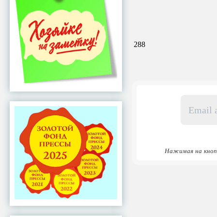
288
Email
адрес
*
Нажимая на кноп