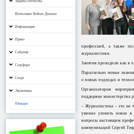
Защита Отечества
Всевеликое Войско Донское
Информация
Право
профессией, а также по
События
журналистики.
Занятия проходили как в 
Соцсфера
Параллельно новые знани
Спорт
о новых подходах и техно
Организатором меропри
Экономика
поддержке министерства р
Юнкоры
– Журналистика – это не т
умение уловить новое в
вопросы настоящим профес
коммуникаций Сергей Тюри