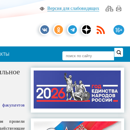
Версия для слабовидящих
16+
АКТЫ
ильное
 факультетов
ам провели
ействующие