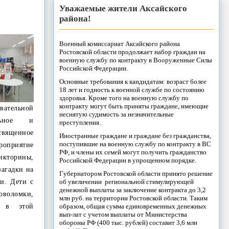
Уважаемые жители Аксайского
района!
Военный комиссариат Аксайского района
Ростовской области продолжает набор граждан на
военную службу по контракту в Вооруженные Силы
Российской Федерации.
Основные требования к кандидатам: возраст более
18 лет и годность к военной службе по состоянию
здоровья. Кроме того на военную службу по
контракту могут быть приняты граждане, имеющие
вательной
неснятую судимость за незначительные
льное и
преступления.
священное
Иностранные граждане и граждане без гражданства,
поступившие на военную службу по контракту в ВС
оприятие
РФ, и члены их семей могут получить гражданство
кторины,
Российской Федерации в упрощенном порядке.
загадки на
Губернатором Ростовской области принято решение
и. Дети с
об увеличении региональной стимулирующей
денежной выплаты за заключение контракта до 3,2
оволомки,
млн руб. на территории Ростовской области. Таким
я в этой
образом, общая сумма единовременных денежных
вып-лат с учетом выплаты от Министерства
обороны РФ (400 тыс. рублей) составит 3,6 млн