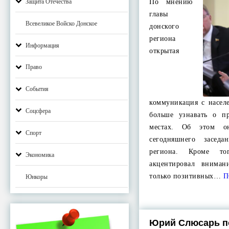
Защита Отечества
По мнению
главы
Всевеликое Войско Донское
донского
региона
Информация
открытая
Право
События
коммуникация с насел
Соцсфера
больше узнавать о п
местах. Об этом о
Спорт
сегодняшнего заседа
региона. Кроме т
Экономика
акцентировал внима
только позитивных…
П
Юнкоры
Юрий Слюсарь п