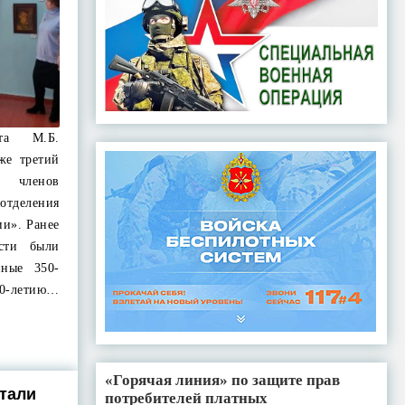
ста М.Б.
же третий
 членов
тделения
ии». Ранее
сти были
нные 350-
0-летию…
«Горячая линия» по защите прав
стали
потребителей платных