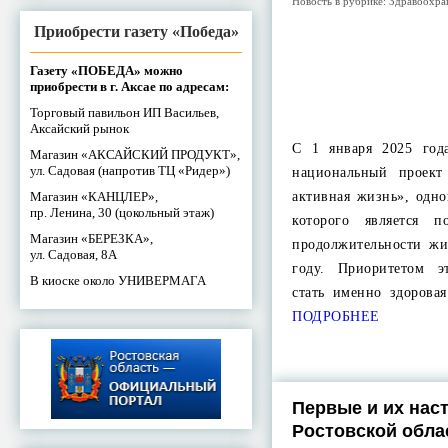
Новость в рубрике:
Здравоохра
Приобрести газету «Победа»
Газету «ПОБЕДА» можно
приобрести в г. Аксае по адресам:
Торговый павильон ИП Васильев,
Аксайский рынок
С 1 января 2025 год
Магазин «АКСАЙСКИЙ ПРОДУКТ»,
ул. Садовая (напротив ТЦ «Ридер»)
национальный проект
Магазин «КАНЦЛЕР»,
активная жизнь», одн
пр. Ленина, 30 (цокольный этаж)
которого является 
Магазин «БЕРЕЗКА»,
продолжительности жи
ул. Садовая, 8А
году. Приоритетом э
В киоске около УНИВЕРМАГА
стать именно здорова
ПОДРОБНЕЕ
Первые и их нас
Ростовской обла