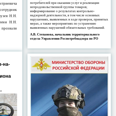
потребителей при оказании услуг и реализации
триевича
непродовольственной группы товаров;
отрудник
информирование о результатах контрольно-
надзорной деятельности, в том числе основных
музея Н.Н.
нарушениях, выявленных в ходе проверок, принятых
мени Н.Н.
мерах, а также мероприятиях по устранению
выявленных нарушений обязательных требований.
прозвали
А.В. Степанова, начальник территориального
отдела Управления Роспотребнадзора по РО
-на-
лиона
ия