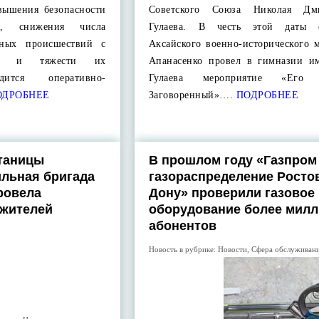
овышения безопасности
Советского Союза Николая Дми
я, снижения числа
Гулаева. В честь этой даты с
тных происшествий с
Аксайского военно-исторического 
дов и тяжести их
Апанасенко провел в гимназии и
дится оперативно-
Гулаева мероприятие «Его 
ДРОБНЕЕ
Заговоренный»….
ПОДРОБНЕЕ
таницы
В прошлом году «Газпром
льная бригада
газораспределение Ростов
ровела
Дону» проверили газовое
 жителей
оборудование более мил
абонентов
Новость в рубрике:
Новости
,
Сфера обслуживан