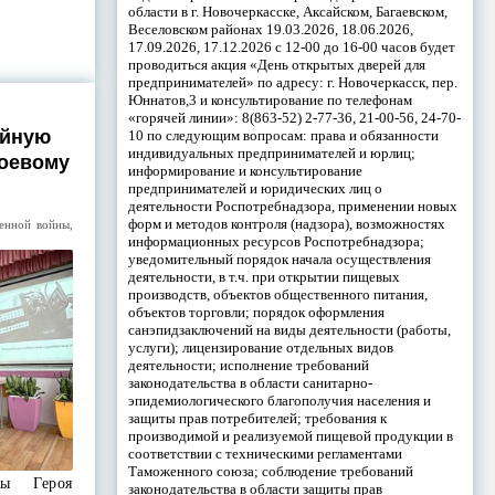
области в г. Новочеркасске, Аксайском, Багаевском,
Веселовском районах 19.03.2026, 18.06.2026,
17.09.2026, 17.12.2026 с 12-00 до 16-00 часов будет
проводиться акция «День открытых дверей для
предпринимателей» по адресу: г. Новочеркасск, пер.
Юннатов,3 и консультирование по телефонам
«горячей линии»: 8(863-52) 2-77-36, 21-00-56, 24-70-
ийную
10 по следующим вопросам: права и обязанности
индивидуальных предпринимателей и юрлиц;
боевому
информирование и консультирование
предпринимателей и юридических лиц о
деятельности Роспотребнадзора, применении новых
форм и методов контроля (надзора), возможностях
венной войны
,
информационных ресурсов Роспотребнадзора;
уведомительный порядок начала осуществления
деятельности, в т.ч. при открытии пищевых
производств, объектов общественного питания,
объектов торговли; порядок оформления
санэпидзаключений на виды деятельности (работы,
услуги); лицензирование отдельных видов
деятельности; исполнение требований
законодательства в области санитарно-
эпидемиологического благополучия населения и
защиты прав потребителей; требования к
производимой и реализуемой пищевой продукции в
соответствии с техническими регламентами
Таможенного союза; соблюдение требований
ды Героя
законодательства в области защиты прав