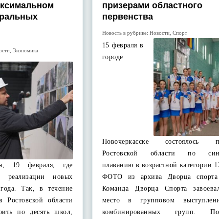
аксимальном
призерами областного
еральных
первенства
Новость в рубрике:
Новости
,
Спорт
15 февраля в
ости
,
Экономика
городе
Новочеркасске состоялось пе
Ростовской области по син
ня, 19 февраля, где
плаванию в возрастной категории 13
к реализации новых
ФОТО из архива Дворца спорта 
года. Так, в течение
Команда Дворца Спорта завоева
в Ростовской области
место в групповом выступлен
оить по десять школ,
комбинированных групп. Поз