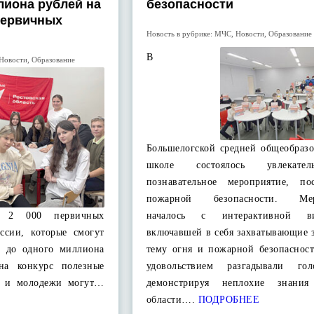
лиона рублей на
безопасности
первичных
Новость в рубрике:
МЧС
,
Новости
,
Образование
В
Новости
,
Образование
Большелогской средней общеобразо
школе состоялось увлекате
познавательное мероприятие, по
пожарной безопасности. Мер
ут 2 000 первичных
началось с интерактивной ви
ссии, которые смогут
включавшей в себя захватывающие 
ч до одного миллиона
тему огня и пожарной безопасност
 на конкурс полезные
удовольствием разгадывали гол
й и молодежи могут…
демонстрируя неплохие знани
области….
ПОДРОБНЕЕ