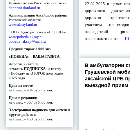
Правительство Ростовской области
22.02.2025 в целях п
depprint.donland.ru
дорожного движени
Администрация Аксайского района
дорожно – транспор
Ростовской области
www.aksayland.ru
участием пешехо
последствий прово
ООО «Редакция газеты «ПОБЕДА»
www.pobeda-aksay.ru
профилактическое…
ПО
pobeda_aksay@mail.ru
Средний тираж 5 000 экз.
«ПОБЕДА» – ВАША ГАЗЕТА!
Дорогие читатели,
В амбулатории с
началась
ПОДПИСКА
на газету
Грушевской моби
«Победа» на ВТОРОЕ полугодие
2026 года
аксайской ЦРБ п
выездной прием
Цена на почте
на 6 мес. – 934 руб. 62 коп.
Цена в редакции
на 6 мес. – 567 руб. 00 коп.
Электронная подписка для жителей
других районов
на 6 мес. – 450 руб. 00 коп.