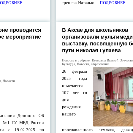
ОДРОБНЕЕ
тренера Наталью…
ПОДРОБНЕЕ
оне проводится
В Аксае для школьников
ое мероприятие
организовали мультимед
выставку, посвященную 
пути Николая Гулаева
Новость в рубрике:
Ветераны Великой Отечест
Культура
,
Новости
,
Образование
26 февраля
2025 года
ы
,
Новости
отмечается
107 лет со
дня
рождения
нашего
живания Донского ОБ
ии №1 ГУ МВД России
сти с 19.02.2025 по
прославленного земляка, дваж