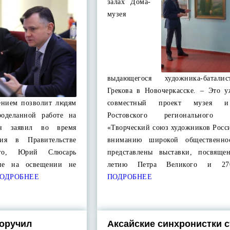
залах Дома-
музея
выдающегося художника-батали
Грекова в Новочеркасске. – Это у
ением позволит людям
совместный проект музея и
роделанной работе на
Ростовского регионального о
н заявил во время
«Творческий союз художников Росс
ния в Правительстве
вниманию широкой общественно
ого, Юрий Слюсарь
представлены выставки, посвяще
ние на освещении не
летию Петра Великого и 27
ОДРОБНЕЕ
ПОДРОБНЕЕ
оручил
Аксайские синхронистки 