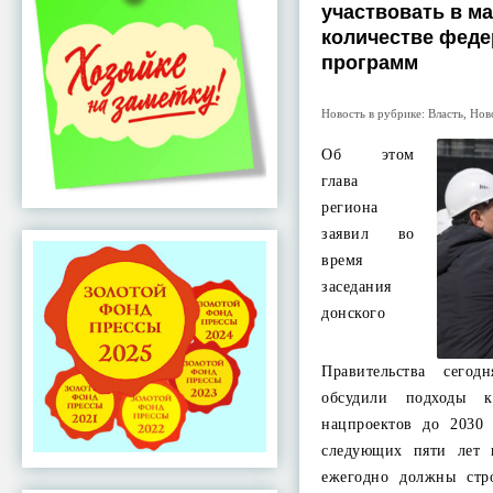
участвовать в м
количестве фед
программ
Новость в рубрике:
Власть
,
Нов
Об этом
глава
региона
заявил во
время
заседания
донского
Правительства сегод
обсудили подходы 
нацпроектов до 2030 
следующих пяти лет 
ежегодно должны стр