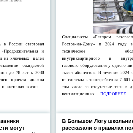
нение
,
Новости
Специалисты «Газпром газорасп
а в России стартовал
Ростов-на-Дону» в 2024 году в
 «Продолжительная и
техническое обслуж
ой из ключевых целей
внутриквартирного и внутри
повышение ожидаемой
газового оборудования у одного м
зни до 78 лет к 2030
тысяч абонентов. В течение 2024 
того проекта должна
от системы газопотребления 7 601 
я и активная жизнь….
том числе за отсутствие тяги в 
вентиляционных…
ПОДРОБНЕЕ
тавники
В Большом Логу школьни
сти могут
рассказали о правилах п