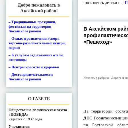
пять-шесть детских…
П
Добро пожаловать в
Аксайский район!
– Традиционные праздники,
фестивали на территории
В Аксайском рай
Аксайского района
профилактическ
– Отдых и развлечения (спорт,
«Пешеход»
торгово-развлекательные центры,
парки)
– К услугам отдыхающих отели,
гостиницы
– Центры красоты и здоровья
– Достопримечательности
Новость в рубрике:
Дорога и м
Аксайского района
О ГАЗЕТЕ
Общественно-политическая газета
На территории обслу
«ПОБЕДА»
ДПС Госавтоинспекц
издается с 1937 года
по Ростовской обла
Учредители: