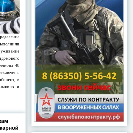
ределение
ыполнили
ивание
домового
иллиона 48
отключены
абонент, в
дымовых и
кам
ожарной