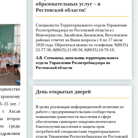
образовательных услуг – в
Ростовской области!
Специалисты Территориального отдела Управления
Роспотребнадзора по Ростовской области в г.
Новочеркасске, Аксайском, Багаевском, Веселовском
районах ответят на Ваши вопросы с 6 по 17 июля
2026 года. Обратиться можно по телефонам: 8(8635)
22-77-36, 8(8635) 21-00-56, 8(8635) 24-70-10.
А.В. Степанова, начальник территориального
отдела Управления Роспотребнадзора по
Ростовской области
рвенство
День открытых дверей
хронному
–15 лет. /
В целях реализации информационной политики по
г. Аксая
работе с предпринимательским сообществом,
повышения грамотности населения в сфере
ла второе
обеспечения санитарно-эпидемиологического
ии среди
благополучия населения и защиты прав
потребителей специалистами территориального
дравляем
отдела Управления Роспотребнадзора по Ростовской