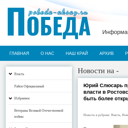
П
pobeda-aksay.ru
ОБЕДА
Информац
ГЛАВНАЯ
О НАС
НАШ КРАЙ
АРХИВ
Новости на -
Власть
Юрий Слюсарь п
Район Официальный
власти в Ростов
быть более отк
Избранное
Ветераны Великой Отечественной
Новость в рубрике:
Власть
,
Нов
войны