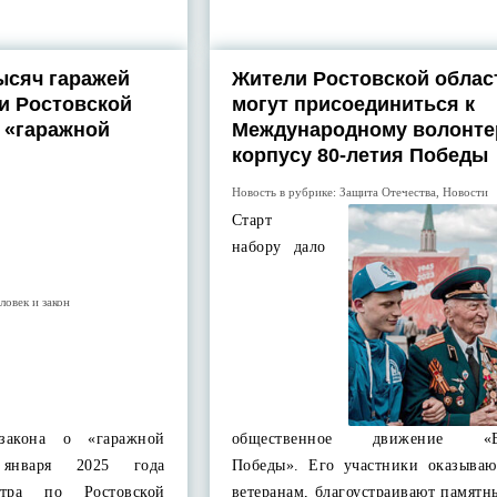
ысяч гаражей
Жители Ростовской облас
и Ростовской
могут присоединиться к
а «гаражной
Международному волонте
корпусу 80-летия Победы
Новость в рубрике:
Защита Отечества
,
Новости
Старт
набору дало
ловек и закон
закона о «гаражной
общественное движение «Во
января 2025 года
Победы». Его участники оказыва
стра по Ростовской
ветеранам, благоустраивают памятн