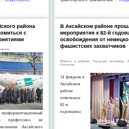
ского района
В Аксайском районе прош
омиться с
мероприятия к 82-й годо
риятиями
освобождения от немецко
фашистских захватчиков
овости
Новость в рубрике:
Городское поселение
,
Отечества
14 февраля в
Аксайском
районе
отмечалась
82-я
годовщина
офориентационный
в профессию» не
школьники Аксайского