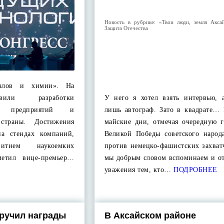
Новость в рубрике:
«Твои люди, земля Аксай
Защита Отечества
иалов и химии». На
авили разработки
У него я хотел взять интервью, 
ных предприятий и
лишь автограф. Зато в квадрате… 
страны. Достижения
майские дни, отмечая очередную 
на стендах компаний,
Великой Победы советского народ
витием наукоемких
против немецко-фашистских захват
метил вице-премьер…
мы добрым словом вспоминаем и от
уважения тем, кто…
ПОДРОБНЕЕ
ручил награды
В Аксайском районе