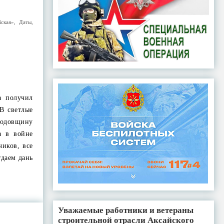
ская»
,
Даты
,
а получил
В светлые
годовщину
а в войне
чиков, все
даем дань
Уважаемые работники и ветераны
строительной отрасли Аксайского