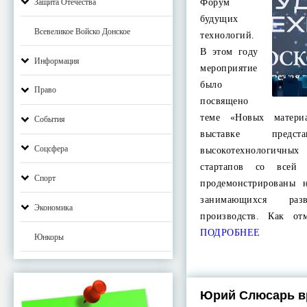
Защита Отечества
Форум
будущих
Всевеликое Войско Донское
технологий.
В этом году
Информация
мероприятие
было
Право
посвящено
теме «Новых матер
События
выставке предст
Соцсфера
высокотехнологич
стартапов со всей 
Спорт
продемонстрированы 
занимающихся раз
Экономика
производств. Как от
ПОДРОБНЕЕ
Юнкоры
Юрий Слюсарь в