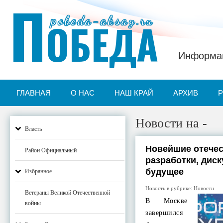
П
pobeda-aksay.ru
ОБЕДА
Информац
ГЛАВНАЯ
О НАС
НАШ КРАЙ
АРХИВ
Новости на -
Власть
Новейшие отече
Район Официальный
разработки, диск
будущее
Избранное
Новость в рубрике:
Новости
Ветераны Великой Отечественной
В Москве
войны
завершился