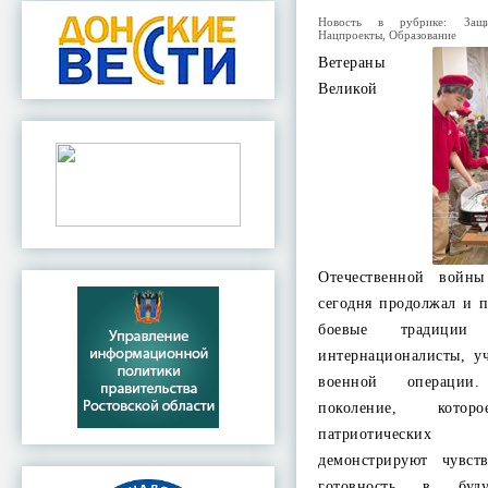
Новость в рубрике:
Защ
Нацпроекты
,
Образование
Ветераны
Великой
Отечественной войны
сегодня продолжал и 
боевые традици
интернационалисты, у
военной операции
поколение, кото
патриотических
демонстрируют чувс
готовность в бу