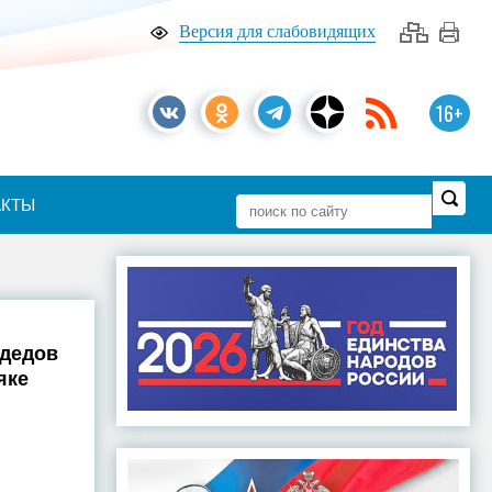
Версия для слабовидящих
16+
АКТЫ
одедов
яке