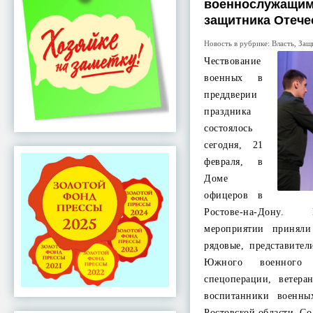
военнослужащим
защитника Отече
Новость в рубрике:
Власть
,
Защ
Чествование
военных в
преддверии
праздника
состоялось
сегодня, 21
февраля, в
Доме
офицеров в
Ростове-на-Дону.
мероприятии принял
рядовые, представите
Южного военного 
спецоперации, ветер
воспитанники военны
Ростовской области. С