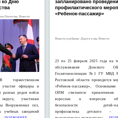
 ко Дню
запланировано проведен
ства
профилактического меро
«Ребенок-пассажир»
ита Отечества
,
Новости
Новость в рубрике:
Дорога и мы
,
Новости
23 по 25 февраля 2025 года на т
обслуживания Донского
Госавтоинспекции №1 ГУ МВД Р
 В торжественном
Ростовской области проводится ме
и участие офицеры и
«Ребенок-пассажир», Основными
ли разных родов войск
ОПМ считаются: привлечения 
округа, участники
взрослых к вопросам обес
аны Вооруженных сил,
безопасности детей-пасс
х учебных заведений
профилактика детского – д
о…
ПОДРОБНЕЕ
транспортного травматизма….
ПОД