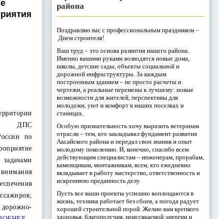
ие
района
приятия
Поздравляю вас с профессиональным праздником –
Днем строителя!
Ваш труд – это основа развития нашего района.
Именно вашими руками возводятся новые дома,
школы, детские сады, объекты социальной и
дорожной инфраструктуры. За каждым
построенным зданием – не просто расчеты и
чертежи, а реальные перемены к лучшему: новые
возможности для жителей, перспективы для
молодежи, уют и комфорт в наших поселках и
станицах.
ерритории
 ОБ ДПС
Особую признательность хочу выразить ветеранам
отрасли – тем, кто закладывал фундамент развития
оссии по
Аксайского района и передал свои знания и опыт
роприятие
молодому поколению. И, конечно, спасибо всем
действующим специалистам – инженерам, прорабам,
 задачами
каменщикам, монтажникам, всем, кто ежедневно
внимания
вкладывает в работу мастерство, ответственность и
искреннюю преданность делу.
печения
Пусть все ваши проекты успешно воплощаются в
ажиров;
жизнь, техника работает без сбоев, а погода радует
орожно-
хорошей строительной порой. Желаю вам крепкого
здоровья, благополучия, неиссякаемой энергии и
РОБНЕЕ