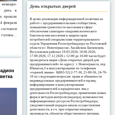
т немецко-
День открытых дверей
т день в
ях прошли
В целях реализации информационной политики по
14 февраля
работе с предпринимательским сообществом,
повышения грамотности населения в сфере
 состоялся
обеспечения санитарно-эпидемиологического
головы…
благополучия населения и защиты прав
потребителей специалистами территориального
отдела Управления Роспотребнадзора по Ростовской
области в г. Новочеркасске, Аксайском, Багаевском,
Веселовском районах 19.03.2026, 18.06.2026,
17.09.2026, 17.12.2026 с 12-00 до 16-00 часов будет
проводиться акция «День открытых дверей для
предпринимателей» по адресу: г. Новочеркасск, пер.
Юннатов,3 и консультирование по телефонам
тадион
«горячей линии»: 8(863-52) 2-77-36, 21-00-56, 24-70-
ветка
10 по следующим вопросам: права и обязанности
индивидуальных предпринимателей и юрлиц;
информирование и консультирование
предпринимателей и юридических лиц о
деятельности Роспотребнадзора, применении новых
форм и методов контроля (надзора), возможностях
информационных ресурсов Роспотребнадзора;
уведомительный порядок начала осуществления
деятельности, в т.ч. при открытии пищевых
производств, объектов общественного питания,