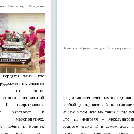
ита Отечества
,
Молодежь
,
Новость в рубрике:
Культура
,
Литературная гост
 гордятся теми, кто
продолжает их славные
и – это воины-
частники Специальной
Среди многочисленных праздников 
. И подрастающее
особый день, который напоминае
рое участвует в
из нас о том, кто мы такие и где н
 мероприятиях,
Это 21 февраля – Международ
тво любви к Родине,
родного языка. И в самом деле, 
дущем встать на…
языке мы говорим наши 