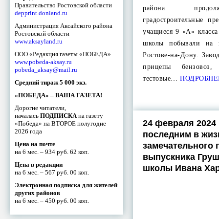
Правительство Ростовской области
района продол
depprint.donland.ru
градостроительные пр
Администрация Аксайского района
учащиеся 9 «А» класс
Ростовской области
www.aksayland.ru
школы побывали на 
ООО «Редакция газеты «ПОБЕДА»
Ростове-на-Дону. Зав
www.pobeda-aksay.ru
прицепы бензовоз,
pobeda_aksay@mail.ru
тестовые…
ПОДРОБНЕ
Средний тираж 5 000 экз.
«ПОБЕДА» – ВАША ГАЗЕТА!
Дорогие читатели,
началась
ПОДПИСКА
на газету
24 февраля 2024 
«Победа» на ВТОРОЕ полугодие
2026 года
последним в жиз
Цена на почте
замечательного 
на 6 мес. – 934 руб. 62 коп.
выпускника Груш
Цена в редакции
школы Ивана Ха
на 6 мес. – 567 руб. 00 коп.
Электронная подписка для жителей
других районов
на 6 мес. – 450 руб. 00 коп.