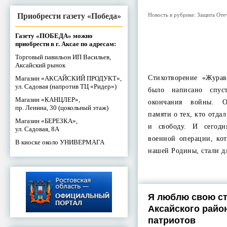
Новость в рубрике:
Защита Оте
Приобрести газету «Победа»
Газету «ПОБЕДА» можно
приобрести в г. Аксае по адресам:
Торговый павильон ИП Васильев,
Аксайский рынок
Стихотворение «Журав
Магазин «АКСАЙСКИЙ ПРОДУКТ»,
ул. Садовая (напротив ТЦ «Ридер»)
было написано спус
Магазин «КАНЦЛЕР»,
окончания войны. 
пр. Ленина, 30 (цокольный этаж)
памяти о тех, кто отда
Магазин «БЕРЕЗКА»,
и свободу. И сегодн
ул. Садовая, 8А
военной операции, ко
В киоске около УНИВЕРМАГА
нашей Родины, стали 
Я люблю свою ст
Аксайского райо
патриотов