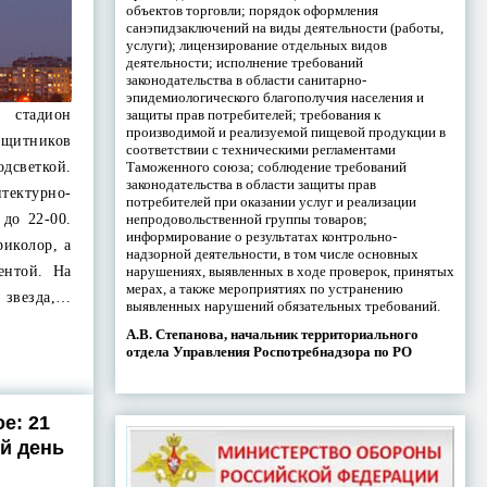
объектов торговли; порядок оформления
санэпидзаключений на виды деятельности (работы,
услуги); лицензирование отдельных видов
деятельности; исполнение требований
законодательства в области санитарно-
эпидемиологического благополучия населения и
защиты прав потребителей; требования к
 стадион
производимой и реализуемой пищевой продукции в
щитников
соответствии с техническими регламентами
Таможенного союза; соблюдение требований
светкой.
законодательства в области защиты прав
ктурно-
потребителей при оказании услуг и реализации
непродовольственной группы товаров;
 до 22-00.
информирование о результатах контрольно-
риколор, а
надзорной деятельности, в том числе основных
нарушениях, выявленных в ходе проверок, принятых
ентой. На
мерах, а также мероприятиях по устранению
звезда,…
выявленных нарушений обязательных требований.
А.В. Степанова, начальник территориального
отдела Управления Роспотребнадзора по РО
е: 21
й день