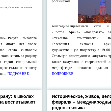
российской
чества
,
Сельские поселения
телерадиовещательной сети и
«Ростов Арена» «поздравят» за
ли» Расула Гамзатова
Отечества тематической под
тя много лет после
Телебашня включит архите
Оно стало символом
художественную подсветку с 19-00
л свою жизнь за родину
Стальную конструкцию «окутает» т
я герои специальной
также камуфляж с георгиевской л
торые стали на защиту
медиафасаде появится красная 
для…
ПОДРОБНЕЕ
ПОДРОБНЕЕ
рану: в школах
Историческое, живое, цело
на воспитывают
февраля – Международны
родного языка