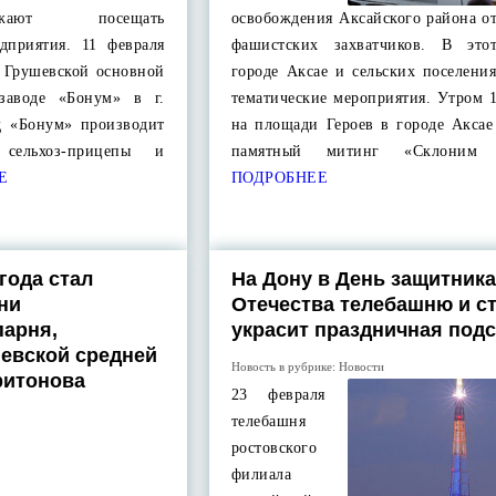
жают посещать
освобождения Аксайского района о
едприятия. 11 февраля
фашистских захватчиков. В это
а Грушевской основной
городе Аксае и сельских поселени
заводе «Бонум» в г.
тематические мероприятия. Утром 
од «Бонум» производит
на площади Героев в городе Аксае
 сельхоз-прицепы и
памятный митинг «Склоним 
Е
ПОДРОБНЕЕ
года стал
На Дону в День защитника
ни
Отечества телебашню и с
парня,
украсит праздничная подс
евской средней
Новость в рубрике:
Новости
ритонова
23 февраля
телебашня
ростовского
филиала