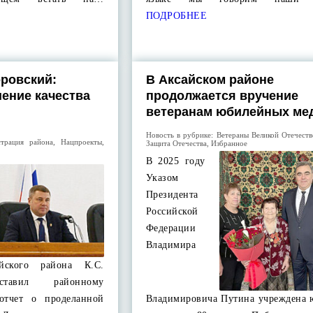
ПОДРОБНЕЕ
ровский:
В Аксайском районе
шение качества
продолжается вручение
ветеранам юбилейных ме
Новость в рубрике:
Ветераны Великой Отечест
трация района
,
Нацпроекты
,
Защита Отечества
,
Избранное
В 2025 году
Указом
Президента
Российской
Федерации
Владимира
йского района К.С.
ставил районному
отчет о проделанной
Владимировича Путина учреждена 