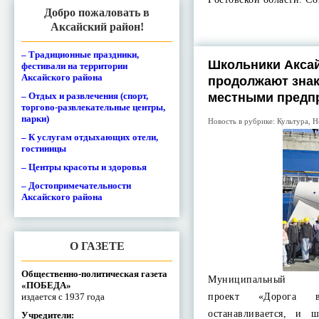
Добро пожаловать в
Аксайский район!
– Традиционные праздники,
Школьники Аксай
фестивали на территории
Аксайского района
продолжают знак
– Отдых и развлечения (спорт,
местными предп
торгово-развлекательные центры,
парки)
Новость в рубрике:
Культура
,
Н
– К услугам отдыхающих отели,
гостиницы
– Центры красоты и здоровья
– Достопримечательности
Аксайского района
О ГАЗЕТЕ
Общественно-политическая газета
Муниципальный пр
«ПОБЕДА»
издается с 1937 года
проект «Дорога 
останавливается, и 
Учредители: