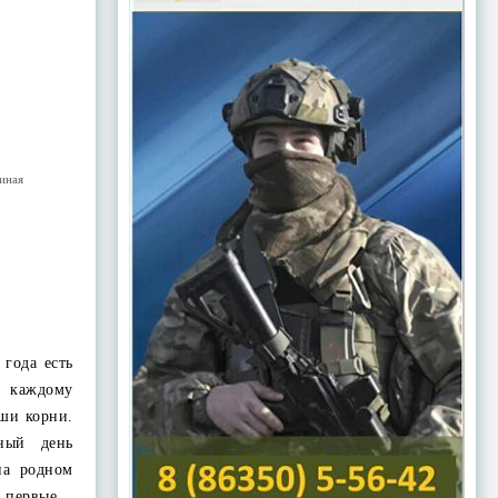
иная
года есть
т каждому
аши корни.
ный день
на родном
первые…